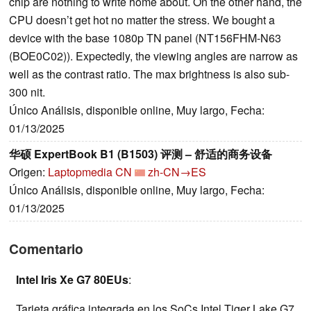
chip are nothing to write home about. On the other hand, the
CPU doesn’t get hot no matter the stress. We bought a
device with the base 1080p TN panel (NT156FHM-N63
(BOE0C02)). Expectedly, the viewing angles are narrow as
well as the contrast ratio. The max brightness is also sub-
300 nit.
Único Análisis, disponible online, Muy largo, Fecha:
01/13/2025
华硕 ExpertBook B1 (B1503) 评测 – 舒适的商务设备
Origen:
Laptopmedia CN
zh-CN→ES
Único Análisis, disponible online, Muy largo, Fecha:
01/13/2025
Comentario
Intel Iris Xe G7 80EUs
:
Tarjeta gráfica integrada en los SoCs Intel Tiger Lake G7