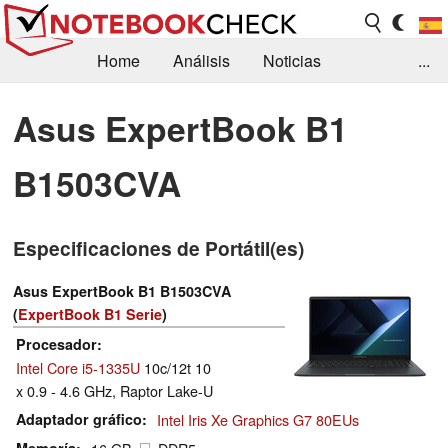
Home
Análisis
Noticias
...
FAQ/Técnica
Biblioteca
Asus ExpertBook B1
Orientación para la Compra
Busca
B1503CVA
Contacto
Especificaciones de Portátil(es)
Asus ExpertBook B1 B1503CVA
(
ExpertBook B1 Serie
)
Procesador
Intel Core i5-1335U
10c/12t 10
x 0.9 - 4.6 GHz, Raptor Lake-U
Adaptador gráfico
Intel Iris Xe Graphics G7 80EUs