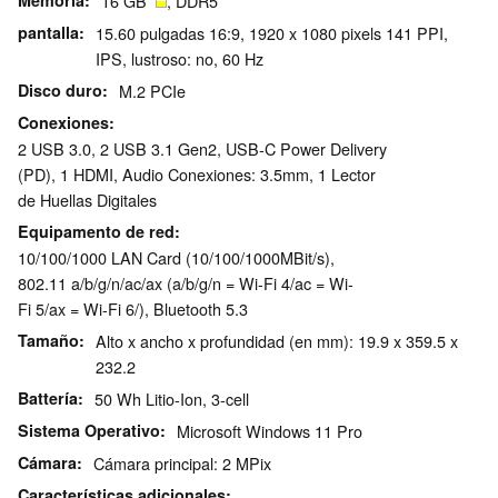
Memoría
16 GB
, DDR5
pantalla
15.60 pulgadas 16:9, 1920 x 1080 pixels 141 PPI,
IPS, lustroso: no, 60 Hz
Disco duro
M.2 PCIe
Conexiones
2 USB 3.0, 2 USB 3.1 Gen2, USB-C Power Delivery
(PD), 1 HDMI, Audio Conexiones: 3.5mm, 1 Lector
de Huellas Digitales
Equipamento de red
10/100/1000 LAN Card (10/100/1000MBit/s),
802.11 a/b/g/n/ac/ax (a/b/g/n = Wi-Fi 4/ac = Wi-
Fi 5/ax = Wi-Fi 6/), Bluetooth 5.3
Tamaño
Alto x ancho x profundidad (en mm): 19.9 x 359.5 x
232.2
Battería
50 Wh Litio-Ion, 3-cell
Sistema Operativo
Microsoft Windows 11 Pro
Cámara
Cámara principal: 2 MPix
Características adicionales