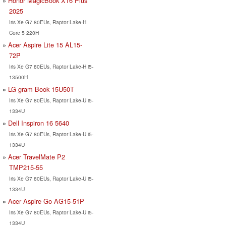
Honor MagicBook X16 Plus
2025
Iris Xe G7 80EUs, Raptor Lake-H
Core 5 220H
Acer Aspire Lite 15 AL15-
72P
Iris Xe G7 80EUs, Raptor Lake-H i5-
13500H
LG gram Book 15U50T
Iris Xe G7 80EUs, Raptor Lake-U i5-
1334U
Dell Inspiron 16 5640
Iris Xe G7 80EUs, Raptor Lake-U i5-
1334U
Acer TravelMate P2
TMP215-55
Iris Xe G7 80EUs, Raptor Lake-U i5-
1334U
Acer Aspire Go AG15-51P
Iris Xe G7 80EUs, Raptor Lake-U i5-
1334U