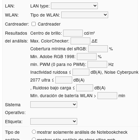
LAN:
LAN type:
WLAN:
Tipo de WLAN:
Cardreader:
Cardreader
Resultados
Centro de brillo:
cd/m²
del análisis:
Max. ColorChecker:
ΔE
Cobertura mínima del sRGB:
%
Min. Adobe RGB 1998:
%
min. PWM (0 para no PWM):
Hz
Inactividad ruidosa ≤
dB(A), Noise Cyberpunk
2077 ultra ≤
dB(A)
, Ruidoso bajo carga ≤
dB(A)
Mín. duración de batería WLAN >
min
Sistema
Operativo:
Etiqueta:
Tipo de
mostrar solamente análisis de Notebookcheck
análisis
mostrar sólo análisis de otros sitios web