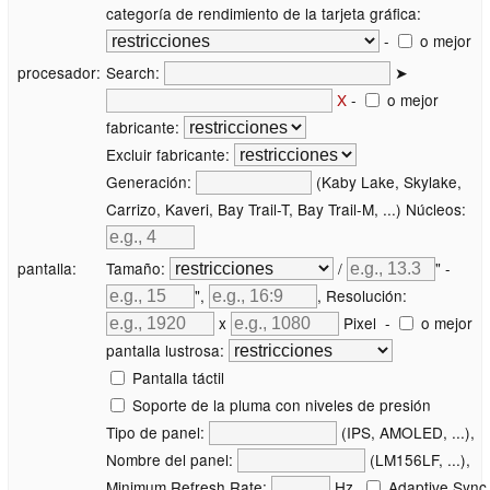
categoría de rendimiento de la tarjeta gráfica:
-
o mejor
procesador:
Search:
➤
X
-
o mejor
fabricante:
Excluir fabricante:
Generación:
(Kaby Lake, Skylake,
Carrizo, Kaveri, Bay Trail-T, Bay Trail-M, ...) Núcleos:
pantalla:
Tamaño:
/
" -
",
, Resolución:
x
Pixel
-
o mejor
pantalla lustrosa:
Pantalla táctil
Soporte de la pluma con niveles de presión
Tipo de panel:
(IPS, AMOLED, ...),
Nombre del panel:
(LM156LF, ...),
Minimum Refresh Rate:
Hz,
Adaptive Sync 