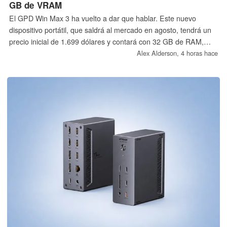
GB de VRAM
El GPD Win Max 3 ha vuelto a dar que hablar. Este nuevo
dispositivo portátil, que saldrá al mercado en agosto, tendrá un
precio inicial de 1.699 dólares y contará con 32 GB de RAM,
una pantalla OLED de 165 Hz y un procesador AMD Strix Halo.
Alex Alderson,
4 horas hace
GPD tiene previsto comercializar también el sucesor del Win
Max 2, con hasta 128 GB de RAM y 4 TB de almacenamiento.