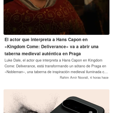
El actor que interpreta a Hans Capon en
«Kingdom Come: Deliverance» va a abrir una
taberna medieval auténtica en Praga
Luke Dale, el actor que interpreta a Hans Capon en Kingdom
Come: Deliverance, está transformando un sótano de Praga en
«Nobleman», una taberna de inspiración medieval iluminada con
velas. Su inauguración está prevista para el 1 de octubre de
Rahim Amir Noorali,
4 horas hace
2026, y el local servirá comida casera británica, platos checos,
asados dominicales y cerveza.