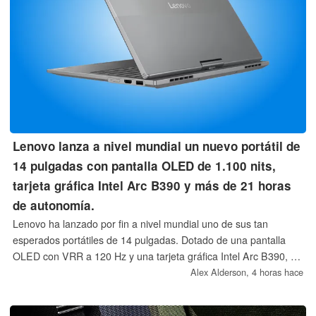
Lenovo lanza a nivel mundial un nuevo portátil de
14 pulgadas con pantalla OLED de 1.100 nits,
tarjeta gráfica Intel Arc B390 y más de 21 horas
de autonomía.
Lenovo ha lanzado por fin a nivel mundial uno de sus tan
esperados portátiles de 14 pulgadas. Dotado de una pantalla
OLED con VRR a 120 Hz y una tarjeta gráfica Intel Arc B390, el
Lenovo ThinkBook Plus G7 Auto Twist cuenta con un as en la
Alex Alderson,
4 horas hace
manga: una bisagra de pantalla motorizada. La autonomía de la
batería también promete ser excepcional gracias a la plataforma