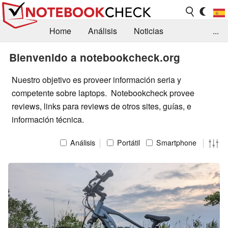
Home
Análisis
Noticias
...
FAQ/Técnica
Biblioteca
Bienvenido a notebookcheck.org
Orientación para la Compra
Busca
Nuestro objetivo es proveer información seria y
competente sobre laptops. Notebookcheck provee
Contacto
reviews, links para reviews de otros sites, guías, e
información técnica.
Análisis
Portátil
Smartphone