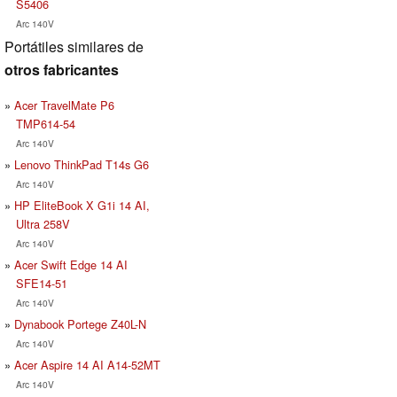
S5406
Arc 140V
Portátiles similares de
otros fabricantes
Acer TravelMate P6
TMP614-54
Arc 140V
Lenovo ThinkPad T14s G6
Arc 140V
HP EliteBook X G1i 14 AI,
Ultra 258V
Arc 140V
Acer Swift Edge 14 AI
SFE14-51
Arc 140V
Dynabook Portege Z40L-N
Arc 140V
Acer Aspire 14 AI A14-52MT
Arc 140V