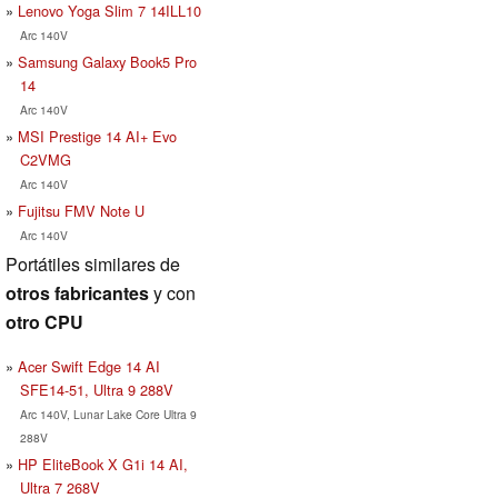
Lenovo Yoga Slim 7 14ILL10
Arc 140V
Samsung Galaxy Book5 Pro
14
Arc 140V
MSI Prestige 14 AI+ Evo
C2VMG
Arc 140V
Fujitsu FMV Note U
Arc 140V
Portátiles similares de
otros fabricantes
y con
otro CPU
Acer Swift Edge 14 AI
SFE14-51, Ultra 9 288V
Arc 140V, Lunar Lake Core Ultra 9
288V
HP EliteBook X G1i 14 AI,
Ultra 7 268V