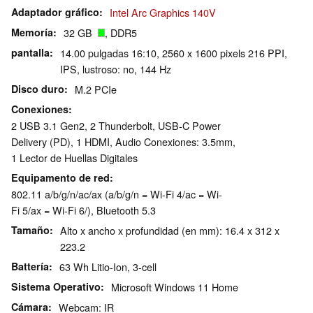
Adaptador gráfico
Intel Arc Graphics 140V
Memoría
32 GB
, DDR5
pantalla
14.00 pulgadas 16:10, 2560 x 1600 pixels 216 PPI,
IPS, lustroso: no, 144 Hz
Disco duro
M.2 PCIe
Conexiones
2 USB 3.1 Gen2, 2 Thunderbolt, USB-C Power
Delivery (PD), 1 HDMI, Audio Conexiones: 3.5mm,
1 Lector de Huellas Digitales
Equipamento de red
802.11 a/b/g/n/ac/ax (a/b/g/n = Wi-Fi 4/ac = Wi-
Fi 5/ax = Wi-Fi 6/), Bluetooth 5.3
Tamaño
Alto x ancho x profundidad (en mm): 16.4 x 312 x
223.2
Battería
63 Wh Litio-Ion, 3-cell
Sistema Operativo
Microsoft Windows 11 Home
Cámara
Webcam: IR