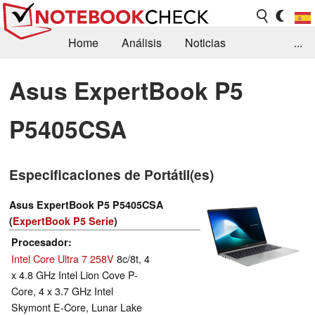
Home
Análisis
Noticias
...
FAQ/Técnica
Biblioteca
Asus ExpertBook P5
Orientación para la Compra
Busca
P5405CSA
Contacto
Especificaciones de Portátil(es)
Asus ExpertBook P5 P5405CSA
(
ExpertBook P5 Serie
)
Procesador
Intel Core Ultra 7 258V
8c/8t, 4
x 4.8 GHz Intel Lion Cove P-
Core, 4 x 3.7 GHz Intel
Skymont E-Core, Lunar Lake