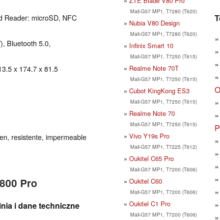
ZTE Blade V80 Pro
Mali-G57 MP1, T7280 (T620)
T
d Reader: microSD, NFC
Nubia V80 Design
Mali-G57 MP1, T7280 (T620)
), Bluetooth 5.0,
Infinix Smart 10
Mali-G57 MP1, T7250 (T615)
Realme Note 70T
13.5 x 174.7 x 81.5
Mali-G57 MP1, T7250 (T615)
O
Cubot KingKong ES3
Mali-G57 MP1, T7250 (T615)
Realme Note 70
Mali-G57 MP1, T7250 (T615)
P
Vivo Y19s Pro
en, resistente, impermeable
Mali-G57 MP1, T7225 (T612)
Oukitel C65 Pro
Mali-G57 MP1, T7200 (T606)
4800 Pro
Oukitel C60
Mali-G57 MP1, T7200 (T606)
Oukitel C1 Pro
inia i dane techniczne
Mali-G57 MP1, T7200 (T606)