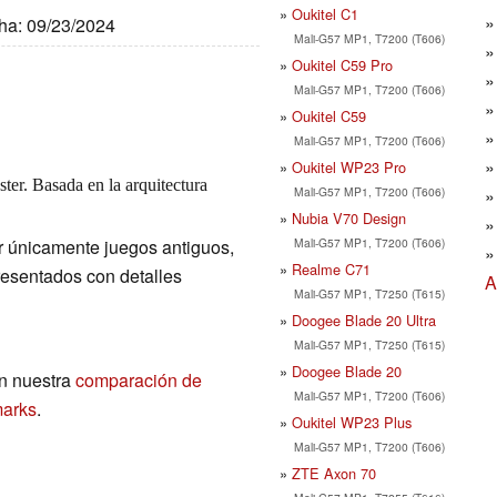
Oukitel C1
cha: 09/23/2024
Mali-G57 MP1, T7200 (T606)
Oukitel C59 Pro
Mali-G57 MP1, T7200 (T606)
Oukitel C59
Mali-G57 MP1, T7200 (T606)
Oukitel WP23 Pro
ter. Basada en la arquitectura
Mali-G57 MP1, T7200 (T606)
Nubia V70 Design
Mali-G57 MP1, T7200 (T606)
r únicamente juegos antiguos,
Realme C71
resentados con detalles
A
Mali-G57 MP1, T7250 (T615)
Doogee Blade 20 Ultra
Mali-G57 MP1, T7250 (T615)
Doogee Blade 20
n nuestra
comparación de
Mali-G57 MP1, T7200 (T606)
marks
.
Oukitel WP23 Plus
Mali-G57 MP1, T7200 (T606)
ZTE Axon 70