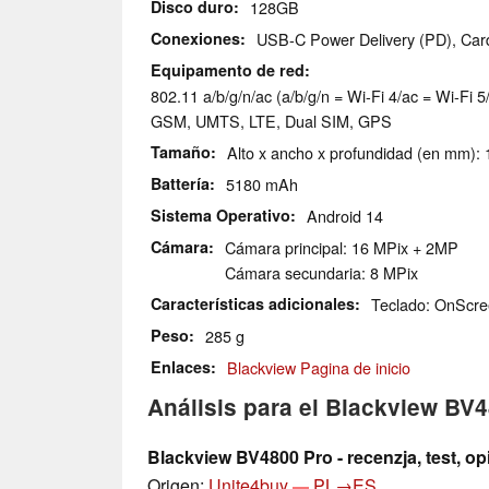
Disco duro
128GB
Conexiones
USB-C Power Delivery (PD), Car
Equipamento de red
802.11 a/b/g/n/ac (a/b/g/n = Wi-Fi 4/ac = Wi-Fi 5/
GSM, UMTS, LTE, Dual SIM, GPS
Tamaño
Alto x ancho x profundidad (en mm): 
Battería
5180 mAh
Sistema Operativo
Android 14
Cámara
Cámara principal: 16 MPix + 2MP
Cámara secundaria: 8 MPix
Características adicionales
Teclado: OnScre
Peso
285 g
Enlaces
Blackview Pagina de inicio
Análisis para el Blackview BV
Blackview BV4800 Pro - recenzja, test, op
Origen:
Unite4buy
PL→ES