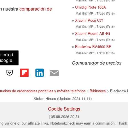
Mali-G57 MP1, T7255 (T616)
Umidigi Note 100A
n nuestra
comparación de
Mali-G57 MP1, T7250 (T615)
Xiaomi Poco C71
Mali-G57 MP1, T7250 (T615)
Xiaomi Redmi A5 4G
Mali-G57 MP1, T7250 (T615)
Blackview BV4800 SE
Mali-G57 MP1, T7250 (T615)
eferred
Google
Comparador de precios
pruebas de ordenadores portátiles y móviles teléfonos
>
Biblioteca
> Blackview
Stefan Hinum (Update: 2024-11-11)
Cookie Settings
| 05.08.2026 20:31
ng via one of our affiliate links, Notebookcheck may earn a commission. Thank 