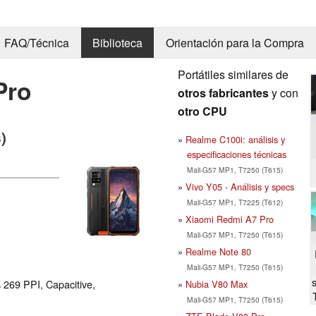
FAQ/Técnica
Biblioteca
Orientación para la Compra
Portátiles similares de
Pro
otros fabricantes
y con
otro CPU
)
Realme C100i: análisis y
especificaciones técnicas
Mali-G57 MP1, T7250 (T615)
Vivo Y05 - Análisis y specs
Mali-G57 MP1, T7225 (T612)
Xiaomi Redmi A7 Pro
Mali-G57 MP1, T7250 (T615)
Realme Note 80
Mali-G57 MP1, T7250 (T615)
 269 PPI, Capacitive,
Nubia V80 Max
Mali-G57 MP1, T7250 (T615)