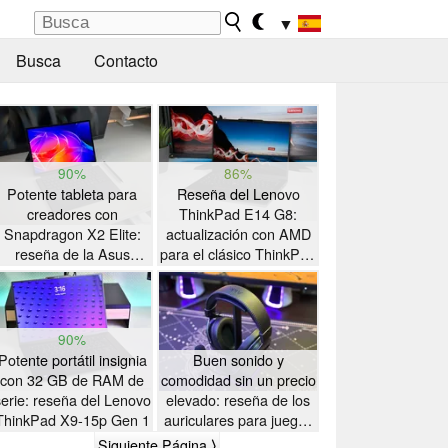
▼
Busca
Contacto
90%
86%
Potente tableta para
Reseña del Lenovo
creadores con
ThinkPad E14 G8:
Snapdragon X2 Elite:
actualización con AMD
reseña de la Asus
para el clásico ThinkPad
ProArt PZ14
con gran autonomía
90%
Potente portátil insignia
Buen sonido y
con 32 GB de RAM de
comodidad sin un precio
serie: reseña del Lenovo
elevado: reseña de los
ThinkPad X9-15p Gen 1
auriculares para juegos
Akko Verge S9 Ultra
Siguiente Página ⟩