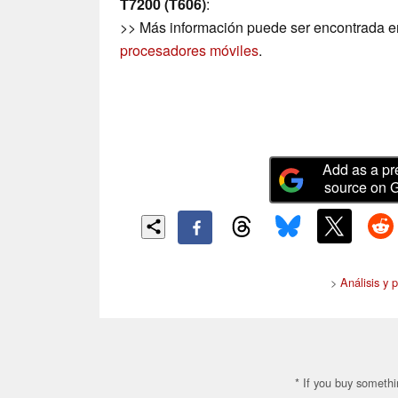
T7200 (T606)
:
>> Más información puede ser encontrada e
procesadores móviles
.
Add as a pr
source on 
>
Análisis y 
* If you buy somethi