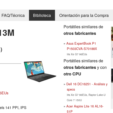
FAQ/Técnica
Biblioteca
Orientación para la Compra
Portátiles similares de
C13M
otros fabricantes
Asus ExpertBook P1
)
P1503CVA-S70188X
Iris Xe G7 96EUs
Portátiles similares de
otros fabricantes
y con
otro CPU
Dell 16 DC16251 - Análisis y
specs
 96EUs
Iris Xe G7 96EUs, Raptor Lake-U
Core 7 150U
Acer Aspire Lite 16 AL16-
els 141 PPI, IPS
51P