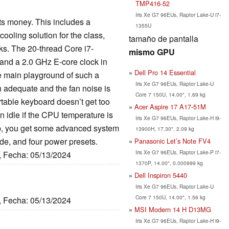
TMP416-52
Iris Xe G7 96EUs, Raptor Lake-U i7-
ts money. This includes a
1355U
ooling solution for the class,
tamaño de pantalla
ks. The 20-thread Core i7-
mismo GPU
and a 2.0 GHz E-core clock in
Dell Pro 14 Essential
e main playground of such a
Iris Xe G7 96EUs, Raptor Lake-U
in adequate and the fan noise is
Core 7 150U, 14.00", 1.69 kg
ortable keyboard doesn’t get too
Acer Aspire 17 A17-51M
in idle if the CPU temperature is
Iris Xe G7 96EUs, Raptor Lake-H i9-
p, you get some advanced system
13900H, 17.30", 2.09 kg
de, and four power presets.
Panasonic Let’s Note FV4
Iris Xe G7 96EUs, Raptor Lake-P i7-
o, Fecha: 05/13/2024
1370P, 14.00", 0.000999 kg
Dell Inspiron 5440
Iris Xe G7 96EUs, Raptor Lake-U
Core 7 150U, 14.00", 1.56 kg
o, Fecha: 05/13/2024
MSI Modern 14 H D13MG
Iris Xe G7 96EUs, Raptor Lake-H i9-