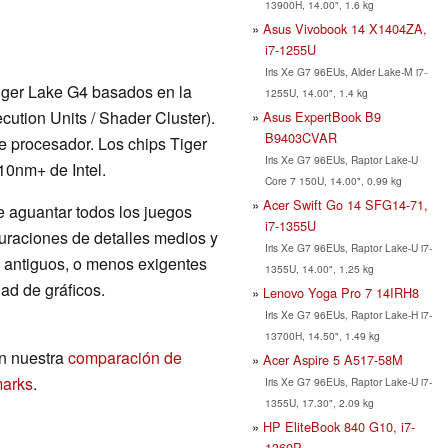
13900H, 14.00", 1.6 kg
Asus Vivobook 14 X1404ZA,
i7-1255U
Iris Xe G7 96EUs, Alder Lake-M i7-
Tiger Lake G4 basados en la
1255U, 14.00", 1.4 kg
ution Units / Shader Cluster).
Asus ExpertBook B9
B9403CVAR
e procesador. Los chips Tiger
Iris Xe G7 96EUs, Raptor Lake-U
10nm+ de Intel.
Core 7 150U, 14.00", 0.99 kg
Acer Swift Go 14 SFG14-71,
e aguantar todos los juegos
i7-1355U
guraciones de detalles medios y
Iris Xe G7 96EUs, Raptor Lake-U i7-
 antiguos, o menos exigentes
1355U, 14.00", 1.25 kg
ad de gráficos.
Lenovo Yoga Pro 7 14IRH8
Iris Xe G7 96EUs, Raptor Lake-H i7-
13700H, 14.50", 1.49 kg
n nuestra
comparación de
Acer Aspire 5 A517-58M
marks
.
Iris Xe G7 96EUs, Raptor Lake-U i7-
1355U, 17.30", 2.09 kg
HP EliteBook 840 G10, i7-
1360P