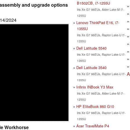
B1502CB, i7-1255U
sassembly and upgrade options
Iris Xe G7 96EUs, Alder Lake-M i7-
1255U
5/14/2024
Lenovo ThinkPad E16, i7-
1355U
Iris Xe G7 96EUs, Raptor Lake-U i7-
1355U
Dell Latitude 5540
Iris Xe G7 96EUs, Raptor Lake-U i7-
1365U
Dell Latitude 3540
A
Iris Xe G7 96EUs, Raptor Lake-U i7-
1355U
Infinix INBook Y3 Max
Iris Xe G7 96EUs, Alder Lake-M i7-
1255U
HP EliteBook 860 G10
Iris Xe G7 96EUs, Raptor Lake-U i7-
1355U
Acer TravelMate P4
le Workhorse