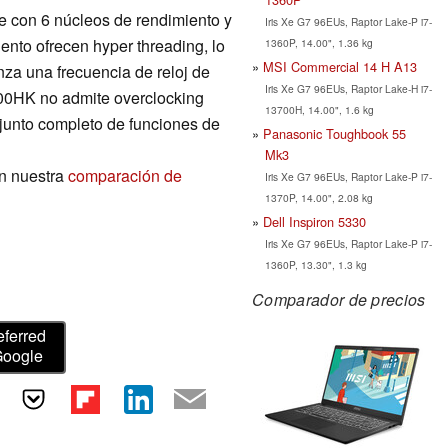
e con 6 núcleos de rendimiento y
Iris Xe G7 96EUs, Raptor Lake-P i7-
ento ofrecen hyper threading, lo
1360P, 14.00", 1.36 kg
MSI Commercial 14 H A13
za una frecuencia de reloj de
Iris Xe G7 96EUs, Raptor Lake-H i7-
00HK no admite overclocking
13700H, 14.00", 1.6 kg
njunto completo de funciones de
Panasonic Toughbook 55
Mk3
n nuestra
comparación de
Iris Xe G7 96EUs, Raptor Lake-P i7-
1370P, 14.00", 2.08 kg
Dell Inspiron 5330
Iris Xe G7 96EUs, Raptor Lake-P i7-
1360P, 13.30", 1.3 kg
Comparador de precios
eferred
Google