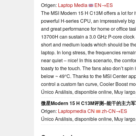
Origen:
Laptop Media
EN→ES
The MSI Modern 15 H C13M offers a lot for i
powerful H-series CPU, an impressively big c
and great performance for home or office tas
13700H can sustain a 3.0 GHz P-core clock 
short and medium loads which should be th
laptop. In long stress, the frequencies rema
near quiet – nice! In this scenario, the comf
toasty to the touch. The fans also don’t spin 
below ~ 49°C. Thanks to the MSI Center ap
control a custom fan curve, Cooler Boost mo
Único Análisis, disponible online, Muy larg
微星Modern 15 H C13M评测–能干的主力军
Origen:
Laptopmedia CN
zh-CN→ES
Único Análisis, disponible online, Muy larg