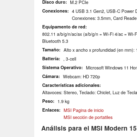
Disco duro
M.2 PCIe
Conexiones
4 USB 3.1 Gen2, USB-C Power De
Conexiones: 3.5mm, Card Reade
Equipamento de red
802.11 a/b/g/n/ac/ax (a/b/g/n = Wi-Fi 4/ac = Wi-Fi
Bluetooth 5.3
Tamaño
Alto x ancho x profundidad (en mm): 
Battería
, 3-cell
Sistema Operativo
Microsoft Windows 11 H
Cámara
Webcam: HD 720p
Características adicionales
Altavoces: Stereo, Teclado: Chiclet, Luz de Tecla
Peso
1.9 kg
Enlaces
MSI Pagina de inicio
MSI sección de portatiles
Análisis para el MSI Modern 1