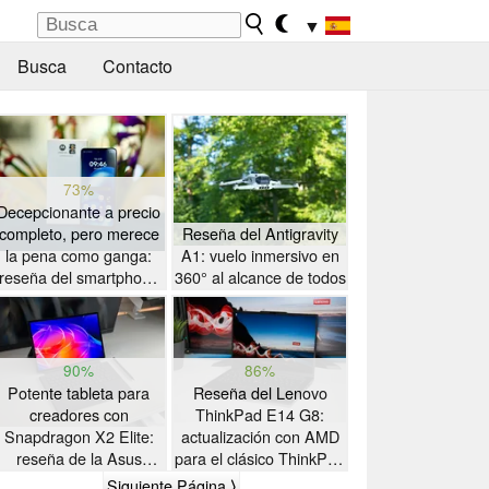
▼
Busca
Contacto
73%
Decepcionante a precio
completo, pero merece
Reseña del Antigravity
la pena como ganga:
A1: vuelo inmersivo en
reseña del smartphone
360° al alcance de todos
Motorola Moto G47
90%
86%
Potente tableta para
Reseña del Lenovo
creadores con
ThinkPad E14 G8:
Snapdragon X2 Elite:
actualización con AMD
reseña de la Asus
para el clásico ThinkPad
ProArt PZ14
con gran autonomía
Siguiente Página ⟩