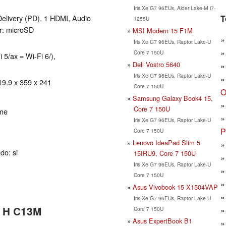
Iris Xe G7 96EUs, Alder Lake-M i7-
T
livery (PD), 1 HDMI, Audio
1255U
r: microSD
MSI Modern 15 F1M
Iris Xe G7 96EUs, Raptor Lake-U
Core 7 150U
 5/ax = Wi-Fi 6/),
Dell Vostro 5640
Iris Xe G7 96EUs, Raptor Lake-U
19.9 x 359 x 241
Core 7 150U
O
Samsung Galaxy Book4 15,
Core 7 150U
ome
Iris Xe G7 96EUs, Raptor Lake-U
P
Core 7 150U
Lenovo IdeaPad Slim 5
do: si
15IRU9, Core 7 150U
Iris Xe G7 96EUs, Raptor Lake-U
Core 7 150U
Asus Vivobook 15 X1504VAP
Iris Xe G7 96EUs, Raptor Lake-U
5 H C13M
Core 7 150U
Asus ExpertBook B1