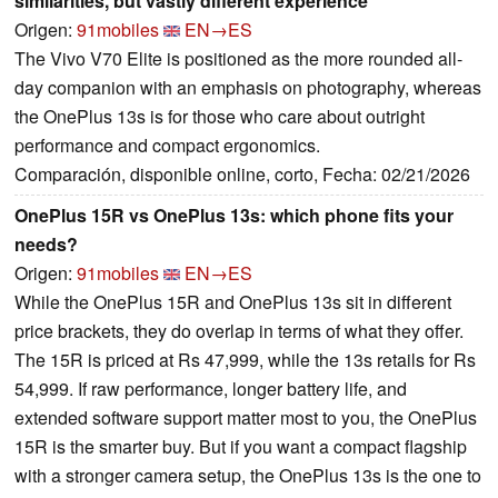
similarities, but vastly different experience
Origen:
91mobiles
EN→ES
The Vivo V70 Elite is positioned as the more rounded all-
day companion with an emphasis on photography, whereas
the OnePlus 13s is for those who care about outright
performance and compact ergonomics.
Comparación, disponible online, corto, Fecha: 02/21/2026
OnePlus 15R vs OnePlus 13s: which phone fits your
needs?
Origen:
91mobiles
EN→ES
While the OnePlus 15R and OnePlus 13s sit in different
price brackets, they do overlap in terms of what they offer.
The 15R is priced at Rs 47,999, while the 13s retails for Rs
54,999. If raw performance, longer battery life, and
extended software support matter most to you, the OnePlus
15R is the smarter buy. But if you want a compact flagship
with a stronger camera setup, the OnePlus 13s is the one to