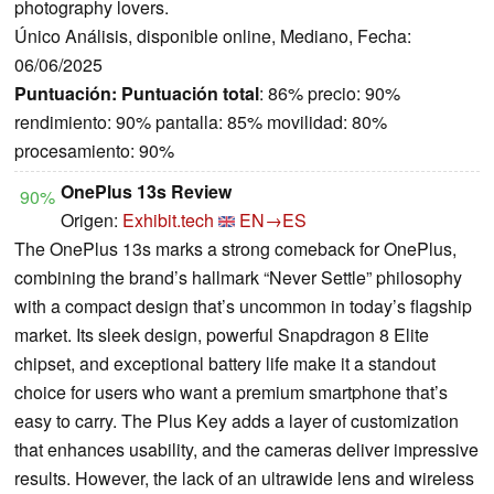
photography lovers.
Único Análisis, disponible online, Mediano, Fecha:
06/06/2025
Puntuación:
Puntuación total
: 86% precio: 90%
rendimiento: 90% pantalla: 85% movilidad: 80%
procesamiento: 90%
OnePlus 13s Review
90%
Origen:
Exhibit.tech
EN→ES
The OnePlus 13s marks a strong comeback for OnePlus,
combining the brand’s hallmark “Never Settle” philosophy
with a compact design that’s uncommon in today’s flagship
market. Its sleek design, powerful Snapdragon 8 Elite
chipset, and exceptional battery life make it a standout
choice for users who want a premium smartphone that’s
easy to carry. The Plus Key adds a layer of customization
that enhances usability, and the cameras deliver impressive
results. However, the lack of an ultrawide lens and wireless