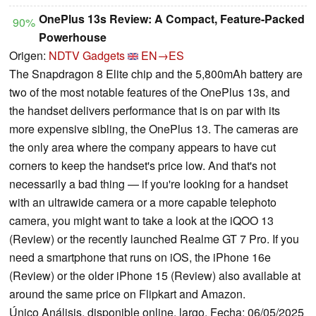
OnePlus 13s Review: A Compact, Feature-Packed
90%
Powerhouse
Origen:
NDTV Gadgets
EN→ES
The Snapdragon 8 Elite chip and the 5,800mAh battery are
two of the most notable features of the OnePlus 13s, and
the handset delivers performance that is on par with its
more expensive sibling, the OnePlus 13. The cameras are
the only area where the company appears to have cut
corners to keep the handset's price low. And that's not
necessarily a bad thing — if you're looking for a handset
with an ultrawide camera or a more capable telephoto
camera, you might want to take a look at the iQOO 13
(Review) or the recently launched Realme GT 7 Pro. If you
need a smartphone that runs on iOS, the iPhone 16e
(Review) or the older iPhone 15 (Review) also available at
around the same price on Flipkart and Amazon.
Único Análisis, disponible online, largo, Fecha: 06/05/2025