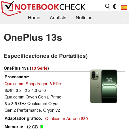
Home
Análisis
Noticias
...
FAQ/Técnica
Biblioteca
OnePlus 13s
Orientación para la Compra
Busca
Especificaciones de Portátil(es)
Contacto
OnePlus 13s (
13 Serie
)
Procesador
Qualcomm Snapdragon 8 Elite
8c/8t, 3 x , 2 x 4.3 GHz
Qualcomm Oryon Gen 2 Prime,
6 x 3.5 GHz Qualcomm Oryon
Gen 2 Performance, Oryon v2
Adaptador gráfico
Qualcomm Adreno 830
Memoría
12 GB