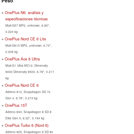
Peso
OnePlus N6: análisis y
especificaciones técnicas
Mali-G57 MP2, unknown, 6.80",
0.224 kg
OnePlus Nord CE 6 Lite
Mali-G615 MP2, unknown, 6.72",
0.208 kg
OnePlus Ace 6 Ultra
Mali-G1 Ultra MC12, Dimensity
9000 Dimensity 9500, 6.78", 0.217
kg
OnePlus Nord CE 6
Adreno 810, Snapdragon SD 7s
Gen 4, 6.78", 0.215 kg
OnePlus 15T
Adreno 840, Snapdragon 8 SD 8
Elite Gen 5, 6.32", 0.194 kg
OnePlus Turbo 6 (Nord 6)
Adreno 825, Snapdragon 8 SD 8s