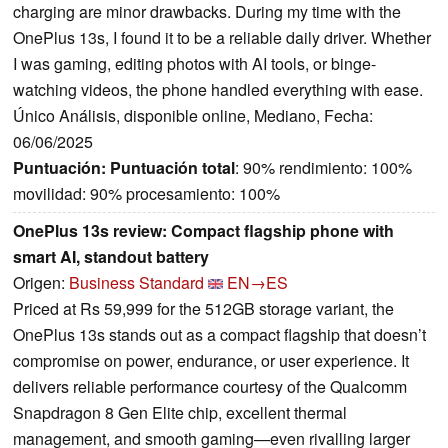
charging are minor drawbacks. During my time with the
OnePlus 13s, I found it to be a reliable daily driver. Whether
I was gaming, editing photos with AI tools, or binge-
watching videos, the phone handled everything with ease.
Único Análisis, disponible online, Mediano, Fecha:
06/06/2025
Puntuación:
Puntuación total
: 90% rendimiento: 100%
movilidad: 90% procesamiento: 100%
OnePlus 13s review: Compact flagship phone with
smart AI, standout battery
Origen:
Business Standard
EN→ES
Priced at Rs 59,999 for the 512GB storage variant, the
OnePlus 13s stands out as a compact flagship that doesn’t
compromise on power, endurance, or user experience. It
delivers reliable performance courtesy of the Qualcomm
Snapdragon 8 Gen Elite chip, excellent thermal
management, and smooth gaming—even rivalling larger