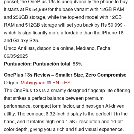
pocket, the OnePlus 13s is unequivocally the phone to buy.
It starts at Rs 54,999 for the base variant with 12GB RAM
and 256GB storage, while the top-end model with 12GB
RAM and 512GB storage will set you back by Rs 59,999 -
which is significantly more affordable than the iPhone 16
and Galaxy S25.
Único Análisis, disponible online, Mediano, Fecha:
06/05/2025
Puntuación:
Puntuación total
: 85%
OnePlus 13s Review – Smaller Size, Zero Compromise
Origen:
Mobygyaan
EN→ES
The OnePlus 13s is a smartly designed flagship-lite offering
that strikes a perfect balance between premium
performance, compact form factor, and next-gen AI-driven
utility. The compact 6.32-inch display is the perfect fit in the
hand, and it retains high-end 1.5K+ resolution and 10-bit
color depth, giving you a rich and fluid visual experience.