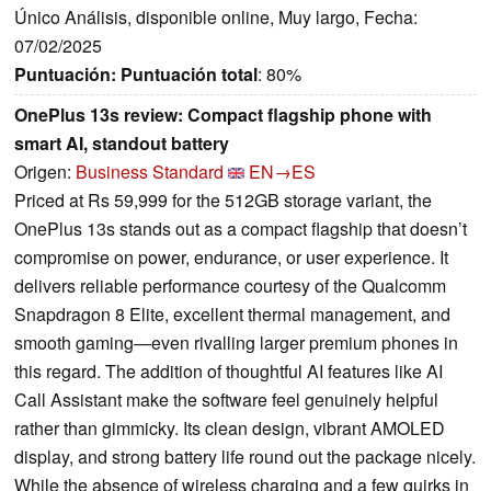
Único Análisis, disponible online, Muy largo, Fecha:
07/02/2025
Puntuación:
Puntuación total
: 80%
OnePlus 13s review: Compact flagship phone with
smart AI, standout battery
Origen:
Business Standard
EN→ES
Priced at Rs 59,999 for the 512GB storage variant, the
OnePlus 13s stands out as a compact flagship that doesn’t
compromise on power, endurance, or user experience. It
delivers reliable performance courtesy of the Qualcomm
Snapdragon 8 Elite, excellent thermal management, and
smooth gaming—even rivalling larger premium phones in
this regard. The addition of thoughtful AI features like AI
Call Assistant make the software feel genuinely helpful
rather than gimmicky. Its clean design, vibrant AMOLED
display, and strong battery life round out the package nicely.
While the absence of wireless charging and a few quirks in