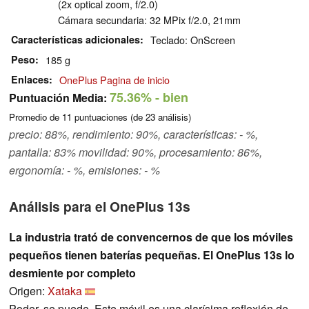
(2x optical zoom, f/2.0)
Cámara secundaria: 32 MPix f/2.0, 21mm
Características adicionales
Teclado: OnScreen
Peso
185 g
Enlaces
OnePlus Pagina de inicio
75.36%
- bien
Puntuación Media:
Promedio de
11
puntuaciones (de
23
análisis)
precio: 88%, rendimiento: 90%, características: - %,
pantalla: 83% movilidad: 90%, procesamiento: 86%,
ergonomía: - %, emisiones: - %
Análisis para el OnePlus 13s
La industria trató de convencernos de que los móviles
pequeños tienen baterías pequeñas. El OnePlus 13s lo
desmiente por completo
Origen:
Xataka
Poder, se puede. Este móvil es una clarísima reflexión de