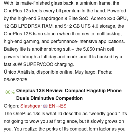
With its matte-finished glass back, aluminium frame, the
OnePlus 13s feels every bit premium in the hand. Powered
by the high-end Snapdragon 8 Elite SoC, Adreno 830 GPU,
12 GB LPDDR5X RAM, and 512 GB UFS 4.0 storage, the
OnePlus 13S is no slouch when it comes to multitasking,
high-end gaming, and performance-intensive applications.
Battery life is another strong suit – the 5,850 mAh cell
powers through a full day and more, and it is backed by a
fast 80W SUPERVOOC charging.
Único Análisis, disponible online, Muy largo, Fecha:
06/05/2025
Oneplus 13S Review: Compact Flagship Phone
80%
Duels Diminutive Competition
Origen:
Slashgear
EN→ES
The OnePlus 13s is what I'd describe as "weirdly good." It's
not going to wow you at first glance, but it slowly grows on
you. You realize the perks of its compact form factor as you