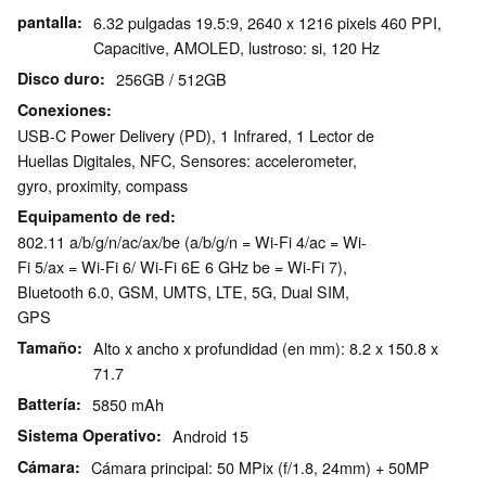
pantalla
6.32 pulgadas 19.5:9, 2640 x 1216 pixels 460 PPI,
Capacitive, AMOLED, lustroso: si, 120 Hz
Disco duro
256GB / 512GB
Conexiones
USB-C Power Delivery (PD), 1 Infrared, 1 Lector de
Huellas Digitales, NFC, Sensores: accelerometer,
gyro, proximity, compass
Equipamento de red
802.11 a/​b/​g/​n/​ac/​ax/​be (a/b/g/n = Wi-Fi 4/ac = Wi-
Fi 5/ax = Wi-Fi 6/ Wi-Fi 6E 6 GHz be = Wi-Fi 7),
Bluetooth 6.0, GSM, UMTS, LTE, 5G, Dual SIM,
GPS
Tamaño
Alto x ancho x profundidad (en mm): 8.2 x 150.8 x
71.7
Battería
5850 mAh
Sistema Operativo
Android 15
Cámara
Cámara principal: 50 MPix (f/1.8, 24mm) + 50MP