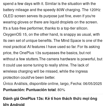
spend a few days with it. Similar is the situation with the
battery mileage and the speedy 80W charging. The 120Hz
OLED screen serves its purpose just fine, even if you're
wearing gloves or there are liquid droplets on the screen.
It's a fuss-free performer, thanks to a top-tier silicon.
OxygenOS 15, on the other hand, is snappy as usual, with
its own set of unique benefits. The Mind Space is one of the
most practical AI features I have used so far. For its asking
price, the OnePlus 13s surpasses the basics, but not
without a few stutters.The camera hardware is powerful, but
it could use some tuning to really shine. The lack of
wireless charging will be missed, while the ingress
protection could've been better.
Único Análisis, disponible online, largo, Fecha: 06/05/2025
Puntuación:
Puntuación total
: 80%
Đánh giá OnePlus 13s: Kẻ tí hon thách thức mọi ông
lớn Android