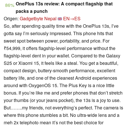
OnePlus 13s review: A compact flagship that
86%
packs a punch
Origen:
Gadgetbyte Nepal
EN→ES
So, after spending quality time with the OnePlus 13s, I’ve
gotta say I’m seriously impressed. This phone hits that
sweet spot between power, portability, and price. For
₹54,999, it offers flagship-level performance without the
flagship-level dent in your wallet. Compared to the Galaxy
S25 or Xiaomi 15, it feels like a steal. You get a beautiful,
compact design, buttery-smooth performance, excellent
battery life, and one of the cleanest Android experiences
around with OxygenOS 15. The Plus Key is a nice little
bonus. If you’re like me and prefer phones that don’t stretch
your thumbs (or your jeans pocket), the 13s is a joy to use.
But……..my friends, not everything’s perfect. The camera is
where this phone stumbles a bit. No ultra-wide lens and a
meh 2x telephoto mean it’s not the best choice for