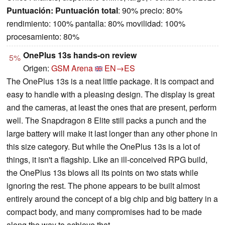
Puntuación:
Puntuación total
: 90% precio: 80%
rendimiento: 100% pantalla: 80% movilidad: 100%
procesamiento: 80%
OnePlus 13s hands-on review
5%
Origen:
GSM Arena
EN→ES
The OnePlus 13s is a neat little package. It is compact and
easy to handle with a pleasing design. The display is great
and the cameras, at least the ones that are present, perform
well. The Snapdragon 8 Elite still packs a punch and the
large battery will make it last longer than any other phone in
this size category. But while the OnePlus 13s is a lot of
things, it isn't a flagship. Like an ill-conceived RPG build,
the OnePlus 13s blows all its points on two stats while
ignoring the rest. The phone appears to be built almost
entirely around the concept of a big chip and big battery in a
compact body, and many compromises had to be made
along the way to achieve that.