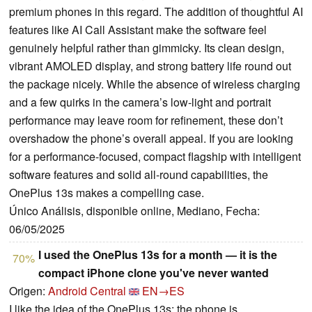
premium phones in this regard. The addition of thoughtful AI
features like AI Call Assistant make the software feel
genuinely helpful rather than gimmicky. Its clean design,
vibrant AMOLED display, and strong battery life round out
the package nicely. While the absence of wireless charging
and a few quirks in the camera’s low-light and portrait
performance may leave room for refinement, these don’t
overshadow the phone’s overall appeal. If you are looking
for a performance-focused, compact flagship with intelligent
software features and solid all-round capabilities, the
OnePlus 13s makes a compelling case.
Único Análisis, disponible online, Mediano, Fecha:
06/05/2025
I used the OnePlus 13s for a month — it is the
70%
compact iPhone clone you've never wanted
Origen:
Android Central
EN→ES
I like the idea of the OnePlus 13s; the phone is