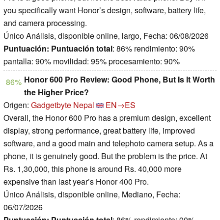
you specifically want Honor’s design, software, battery life,
and camera processing.
Único Análisis, disponible online, largo, Fecha: 06/08/2026
Puntuación:
Puntuación total
: 86% rendimiento: 90%
pantalla: 90% movilidad: 95% procesamiento: 90%
Honor 600 Pro Review: Good Phone, But Is It Worth
86%
the Higher Price?
Origen:
Gadgetbyte Nepal
EN→ES
Overall, the Honor 600 Pro has a premium design, excellent
display, strong performance, great battery life, improved
software, and a good main and telephoto camera setup. As a
phone, it is genuinely good. But the problem is the price. At
Rs. 1,30,000, this phone is around Rs. 40,000 more
expensive than last year’s Honor 400 Pro.
Único Análisis, disponible online, Mediano, Fecha:
06/07/2026
Puntuación:
Puntuación total
: 86% rendimiento: 90%