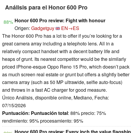
Análisis para el Honor 600 Pro
Honor 600 Pro review: Fight with honour
88%
Origen:
Gadgetguy
EN→ES
The Honor 600 Pro has a lot to offer if you’re looking for a
great camera array including a telephoto lens. All in a
relatively compact handset with a decent battery life and
heaps of grunt. Its nearest competitor would be the similarly
priced iPhone-esque Oppo Reno 15 Pro, which doesn’t pack
as much screen real estate or grunt but offers a slightly better
camera array (such as 50 MP ultrawide, selfie auto-focus)
and throws in a fast AC charger for good measure.
Único Análisis, disponible online, Mediano, Fecha:
07/15/2026
Puntuación:
Puntuación total
: 88% precio: 75%
rendimiento: 95% procesamiento: 95%
Honor 600 Pro review: Every inch the value flagship