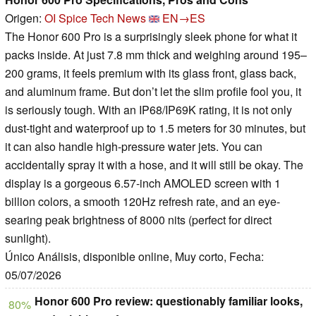
Origen:
OI Spice Tech News
EN→ES
The Honor 600 Pro is a surprisingly sleek phone for what it
packs inside. At just 7.8 mm thick and weighing around 195–
200 grams, it feels premium with its glass front, glass back,
and aluminum frame. But don’t let the slim profile fool you, it
is seriously tough. With an IP68/IP69K rating, it is not only
dust-tight and waterproof up to 1.5 meters for 30 minutes, but
it can also handle high-pressure water jets. You can
accidentally spray it with a hose, and it will still be okay. The
display is a gorgeous 6.57-inch AMOLED screen with 1
billion colors, a smooth 120Hz refresh rate, and an eye-
searing peak brightness of 8000 nits (perfect for direct
sunlight).
Único Análisis, disponible online, Muy corto, Fecha:
05/07/2026
Honor 600 Pro review: questionably familiar looks,
80%