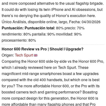
and more composed alternative to the usual flagship brigade.
It could do with losing its twin iPhone and AI obsessions, but
there’s no denying the quality of Honor’s execution here.
Único Análisis, disponible online, largo, Fecha: 04/30/2026
Puntuación:
Puntuación total
: 80% precio: 70%
rendimiento: 80% pantalla: 90% movilidad: 90%
procesamiento: 80%
Honor 600 Review vs Pro | Should I Upgrade?
Origen:
Tech Spurt
Comparing the Honor 600 side-by-side vs the Honor 600 Pro,
which I already reviewed here on Tech Spurt. These
magnificent mid-range smartphones boast a few upgrades
compared with the old 400 handsets, but which one is best
for you? The more affordable Honor 600, or the Pro with its
boosted camera tech and gaming performance? Boasting
more compact design for this generation, the Honor 600 is
more affordable than many flagship phones and that Pro