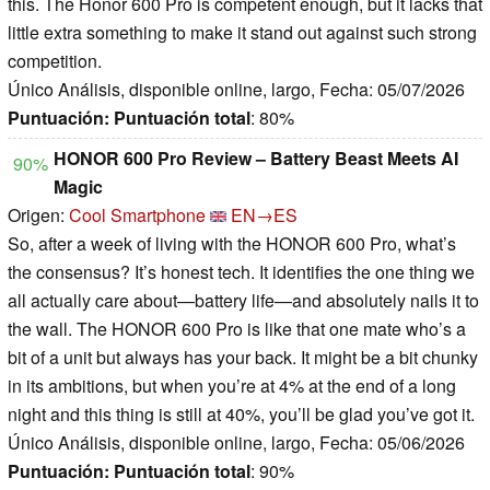
this. The Honor 600 Pro is competent enough, but it lacks that
little extra something to make it stand out against such strong
competition.
Único Análisis, disponible online, largo, Fecha: 05/07/2026
Puntuación:
Puntuación total
: 80%
HONOR 600 Pro Review – Battery Beast Meets AI
90%
Magic
Origen:
Cool Smartphone
EN→ES
So, after a week of living with the HONOR 600 Pro, what’s
the consensus? It’s honest tech. It identifies the one thing we
all actually care about—battery life—and absolutely nails it to
the wall. The HONOR 600 Pro is like that one mate who’s a
bit of a unit but always has your back. It might be a bit chunky
in its ambitions, but when you’re at 4% at the end of a long
night and this thing is still at 40%, you’ll be glad you’ve got it.
Único Análisis, disponible online, largo, Fecha: 05/06/2026
Puntuación:
Puntuación total
: 90%