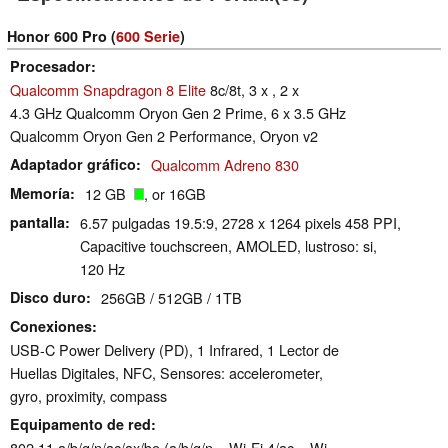
Honor 600 Pro (
600 Serie
)
Procesador
Qualcomm Snapdragon 8 Elite
8c/8t, 3 x , 2 x
4.3 GHz Qualcomm Oryon Gen 2 Prime, 6 x 3.5 GHz
Qualcomm Oryon Gen 2 Performance, Oryon v2
Adaptador gráfico
Qualcomm Adreno 830
Memoría
12 GB
, or 16GB
pantalla
6.57 pulgadas 19.5:9, 2728 x 1264 pixels 458 PPI,
Capacitive touchscreen, AMOLED, lustroso: si,
120 Hz
Disco duro
256GB / 512GB / 1TB
Conexiones
USB-C Power Delivery (PD), 1 Infrared, 1 Lector de
Huellas Digitales, NFC, Sensores: accelerometer,
gyro, proximity, compass
Equipamento de red
802.11 a/​b/​g/​n/​ac/​ax/​be (a/b/g/n = Wi-Fi 4/ac = Wi-