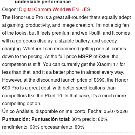
undeniable performance
Origen:
Digital Camera World
EN→ES
The Honor 600 Pro is a great all-rounder that's equally adept
at gaming, productivity, and image creation. I'm not a big fan
of the looks, but it feels premium and well-built, and it comes
with a gorgeous display, a sizable battery, and speedy
charging. Whether I can recommend getting one all comes
down to the pricing. At the full-price MSRP of £899, the
competition is stiff. You can currently get the Xiaomi 17 for
less than that, and it's a better phone in almost every way.
However, at the discounted launch price of £699, the Honor
600 Pro is a great deal, with better specifications than
competitors like the Pixel 10. In that case, it's a much more
compelling option.
Único Análisis, disponible online, corto, Fecha: 05/07/2026
Puntuación:
Puntuación total
: 80% precio: 80%
rendimiento: 90% procesamiento: 80%