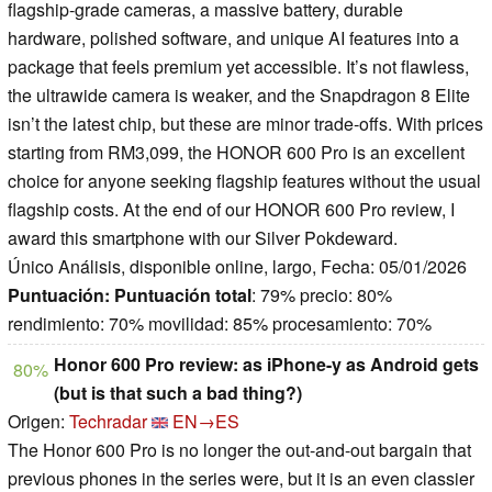
flagship‑grade cameras, a massive battery, durable
hardware, polished software, and unique AI features into a
package that feels premium yet accessible. It’s not flawless,
the ultrawide camera is weaker, and the Snapdragon 8 Elite
isn’t the latest chip, but these are minor trade‑offs. With prices
starting from RM3,099, the HONOR 600 Pro is an excellent
choice for anyone seeking flagship features without the usual
flagship costs. At the end of our HONOR 600 Pro review, I
award this smartphone with our Silver Pokdeward.
Único Análisis, disponible online, largo, Fecha: 05/01/2026
Puntuación:
Puntuación total
: 79% precio: 80%
rendimiento: 70% movilidad: 85% procesamiento: 70%
Honor 600 Pro review: as iPhone-y as Android gets
80%
(but is that such a bad thing?)
Origen:
Techradar
EN→ES
The Honor 600 Pro is no longer the out-and-out bargain that
previous phones in the series were, but it is an even classier