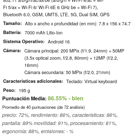
Fi 5/ax = Wi-Fi 6/ Wi-Fi 6E 6 GHz be = Wi-Fi 7),
Bluetooth 6.0, GSM, UMTS, LTE, 5G, Dual SIM, GPS
Tamaño
Alto x ancho x profundidad (en mm): 7.8 x 156 x 74.7
Battería
7000 mAh Litio-Ion
Sistema Operativo
Android 16
Cámara
Cámara principal: 200 MPix (f/1.9, 24mm) + 50MP
(3.5x optical zoom, f/2.8, 80mm) + 12MP (f/2.2,
16mm)
Cámara secundaria: 50 MPix (f/2.0, 21mm)
Características adicionales
Teclado: Virtual keyboard
Peso
195 g
86.55%
- bien
Puntuación Media:
Promedio de
40
puntuaciones (de
72
análisis)
precio: 72%, rendimiento: 86%, características: 86%,
pantalla: 89% movilidad: 91%, procesamiento: 81%,
ergonomía: 88%, emisiones: - %