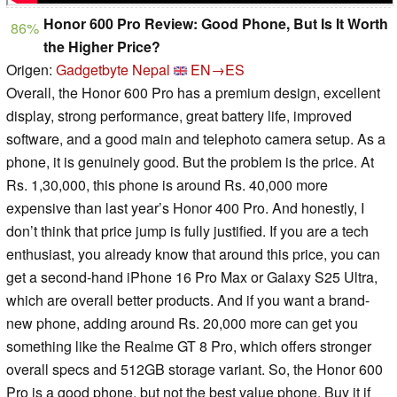
Honor 600 Pro Review: Good Phone, But Is It Worth
86%
the Higher Price?
Origen:
Gadgetbyte Nepal
EN→ES
Overall, the Honor 600 Pro has a premium design, excellent
display, strong performance, great battery life, improved
software, and a good main and telephoto camera setup. As a
phone, it is genuinely good. But the problem is the price. At
Rs. 1,30,000, this phone is around Rs. 40,000 more
expensive than last year’s Honor 400 Pro. And honestly, I
don’t think that price jump is fully justified. If you are a tech
enthusiast, you already know that around this price, you can
get a second-hand iPhone 16 Pro Max or Galaxy S25 Ultra,
which are overall better products. And if you want a brand-
new phone, adding around Rs. 20,000 more can get you
something like the Realme GT 8 Pro, which offers stronger
overall specs and 512GB storage variant. So, the Honor 600
Pro is a good phone, but not the best value phone. Buy it if