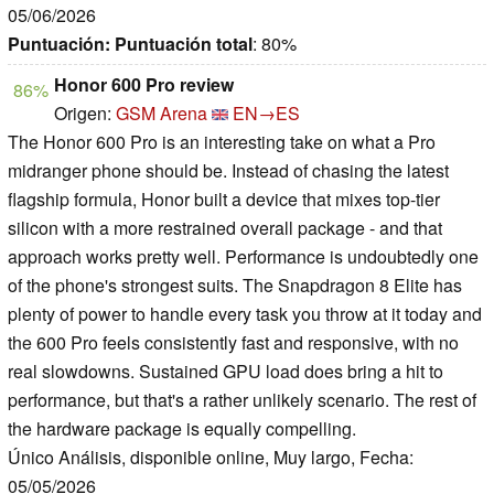
05/06/2026
Puntuación:
Puntuación total
: 80%
Honor 600 Pro review
86%
Origen:
GSM Arena
EN→ES
The Honor 600 Pro is an interesting take on what a Pro
midranger phone should be. Instead of chasing the latest
flagship formula, Honor built a device that mixes top-tier
silicon with a more restrained overall package - and that
approach works pretty well. Performance is undoubtedly one
of the phone's strongest suits. The Snapdragon 8 Elite has
plenty of power to handle every task you throw at it today and
the 600 Pro feels consistently fast and responsive, with no
real slowdowns. Sustained GPU load does bring a hit to
performance, but that's a rather unlikely scenario. The rest of
the hardware package is equally compelling.
Único Análisis, disponible online, Muy largo, Fecha:
05/05/2026