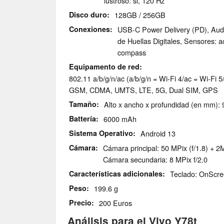
lustroso: si, 120 Hz
Disco duro
128GB / 256GB
Conexiones
USB-C Power Delivery (PD), Aud
de Huellas Digitales, Sensores: a
compass
Equipamento de red
802.11 a/b/g/n/ac (a/b/g/n = Wi-Fi 4/ac = Wi-Fi 5/
GSM, CDMA, UMTS, LTE, 5G, Dual SIM, GPS
Tamaño
Alto x ancho x profundidad (en mm): 9
Battería
6000 mAh
Sistema Operativo
Android 13
Cámara
Cámara principal: 50 MPix (f/1.8) + 2M
Cámara secundaria: 8 MPix f/2.0
Características adicionales
Teclado: OnScr
Peso
199.6 g
Precio
200 Euros
Análisis para el Vivo Y78t