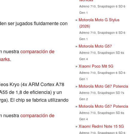
Adreno 710, Snapdragon 6 SD 6
Gen 1
Motorola Moto G Stylus
den ser jugados fluidamente con
(2026)
Adreno 710, Snapdragon 6 SD 6
Gen 1
Motorola Moto G57
n nuestra
comparación de
Adreno 710, Snapdragon SD 6s
marks
.
Gen 4
Xiaomi Poco M8 5G
Adreno 710, Snapdragon 6 SD 6
Gen 1
leos Kryo (4x ARM Cortex A78
Motorola Moto G67 Potencia
55 de 1,8 de eficiencia) y un
Adreno 710, Snapdragon SD 7s
. El chip se fabrica utilizando
Gen 2
Motorola Moto G57 Potencia
Adreno 710, Snapdragon SD 6s
n nuestra
comparación de
Gen 4
Xiaomi Redmi Note 15 5G
Adreno 710, Snapdragon 6 SD 6