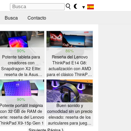
▼
Busca
Contacto
90%
86%
Potente tableta para
Reseña del Lenovo
creadores con
ThinkPad E14 G8:
Snapdragon X2 Elite:
actualización con AMD
reseña de la Asus
para el clásico ThinkPad
ProArt PZ14
con gran autonomía
90%
Potente portátil insignia
Buen sonido y
con 32 GB de RAM de
comodidad sin un precio
serie: reseña del Lenovo
elevado: reseña de los
ThinkPad X9-15p Gen 1
auriculares para juegos
Akko Verge S9 Ultra
Siguiente Página ⟩