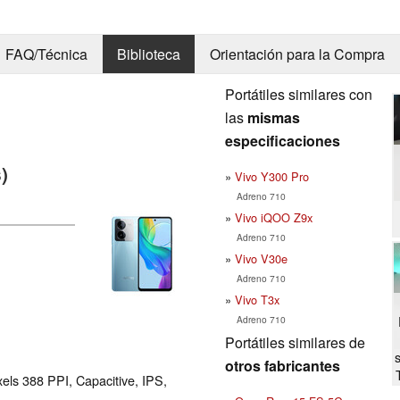
FAQ/Técnica
Biblioteca
Orientación para la Compra
Portátiles similares con
las
mismas
especificaciones
)
Vivo Y300 Pro
Adreno 710
Vivo iQOO Z9x
Adreno 710
Vivo V30e
Adreno 710
Vivo T3x
Adreno 710
Portátiles similares de
otros fabricantes
els 388 PPI, Capacitive, IPS,