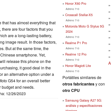
Honor X60 Pro
Adreno 710
Crosscall Stellar-X5
Adreno 710
 that has almost everything that
Motorola Moto G Stylus 5G
 there are four factors that you
2024
ch are a long-lasting battery,
Adreno 710
ng image result. In those factors,
Realme P1 Pro
es. But at the same time, the
Adreno 710
Realme 12 Pro
d Chinese smartphone. Yet,
Adreno 710
will release this phone on the
A
Honor Magic6 Lite
purchasing, it good deal in the
Adreno 710
for an alternative option under a
Portátiles similares de
oto G54 for an overall better
otros fabricantes
y con
ur budget and needs.
otro CPU
cha: 12/26/2023
Samsung Galaxy A27 5G:
análisis y especificaciones
técnicas