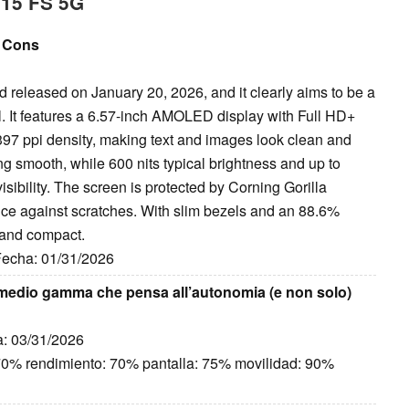
o15 FS 5G
d Cons
leased on January 20, 2026, and it clearly aims to be a
. It features a 6.57-inch AMOLED display with Full HD+
397 ppi density, making text and images look clean and
ng smooth, while 600 nits typical brightness and up to
ibility. The screen is protected by Corning Gorilla
nce against scratches. With slim bezels and an 88.6%
 and compact.
 Fecha: 01/31/2026
medio gamma che pensa all’autonomia (e non solo)
a: 03/31/2026
 70% rendimiento: 70% pantalla: 75% movilidad: 90%