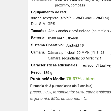
proximity, compass
Equipamento de red
802.11 a/b/g/n/ac (a/b/g/n = Wi-Fi 4/ac = Wi-Fi 5
Dual SIM, GPS
Tamaño
Alto x ancho x profundidad (en mm): 8.2
Battería
6500 mAh Litio-Ion
Sistema Operativo
Android 16
Cámara
Cámara principal: 50 MPix (f/1.8, 26m
Cámara secundaria: 50 MPix f/2.1
Características adicionales
Teclado: Virtual k
Peso
189 g
75.67%
- bien
Puntuación Media:
Promedio de
3
puntuaciones (de
7
análisis)
precio: 70%, rendimiento: 68%, característica
ergonomía: 85%, emisiones: - %