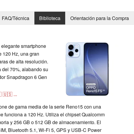
FAQ/Técnica
Biblioteca
Orientación para la Compra
 elegante smartphone
 120 Hz, una gran
ras de alta resolución.
a del 70%, alabando su
ador Snapdragon 6 Gen

🇺🇸
...
ne de gama media de la serie Reno15 con una
 funciona a 120 Hz. Utiliza el chipset Qualcomm
ria y 256 GB o 512 GB de almacenamiento. El
SIM, Bluetooth 5.1, Wi-Fi 5, GPS y USB-C Power