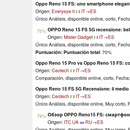
Oppo Reno 15 FS: uno smartphone elegant
Origen:
Everyeye.it
IT→ES
Único Análisis, disponible online, corto, Fech
OPPO Reno 15 FS 5G recensione: bello
70%
Origen:
Mister Gadget
IT→ES
Único Análisis, disponible online, corto, Fech
Puntuación:
Puntuación total
: 70%
Oppo Reno 15 Pro vs Oppo Reno 15 FS: con
Origen:
Ceotech
IT→ES
Comparación, disponible online, corto, Fecha
Oppo Reno 15 FS 5G Recensione: il medio 
Origen:
Ceotech
IT→ES
Único Análisis, disponible online, Muy corto,
Обзор OPPO Reno15 FS: смартфон
79%
Origen:
ITC UA
RU→ES
Único Análisis, disponible online, Muy largo,