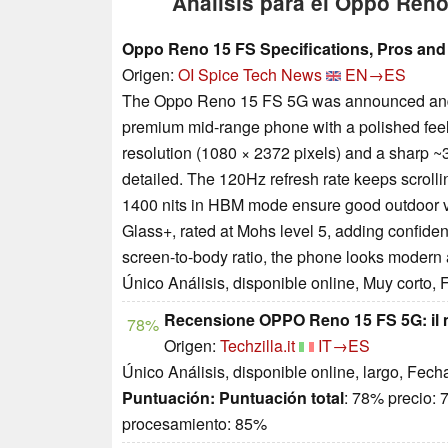
Análisis para el Oppo Ren
Oppo Reno 15 FS Specifications, Pros an
Origen:
OI Spice Tech News
EN→ES
The Oppo Reno 15 FS 5G was announced and re
premium mid-range phone with a polished feel
resolution (1080 × 2372 pixels) and a sharp ~
detailed. The 120Hz refresh rate keeps scrolli
1400 nits in HBM mode ensure good outdoor vis
Glass+, rated at Mohs level 5, adding confide
screen-to-body ratio, the phone looks modern
Único Análisis, disponible online, Muy corto,
Recensione OPPO Reno 15 FS 5G: il 
78%
Origen:
Techzilla.it
IT→ES
Único Análisis, disponible online, largo, Fech
Puntuación:
Puntuación total
: 78% precio:
procesamiento: 85%