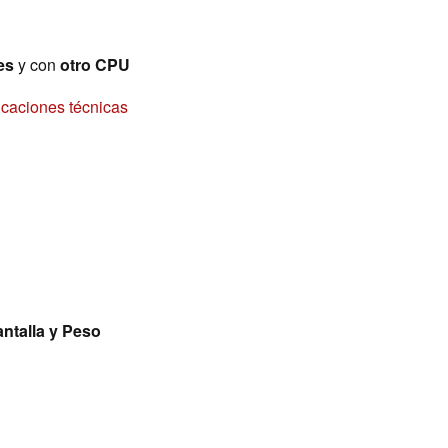
es
y con
otro CPU
icaciones técnicas
ntalla y Peso