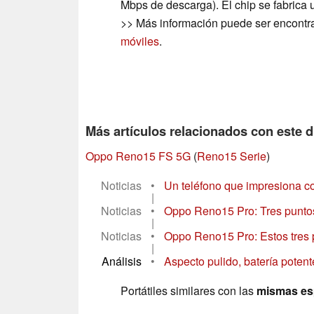
Mbps de descarga). El chip se fabrica 
>> Más información puede ser encontr
móviles
.
Más artículos relacionados con este d
Oppo Reno15 FS 5G
(
Reno15 Serie
)
Noticias
•
Un teléfono que impresiona con
|
Noticias
•
Oppo Reno15 Pro: Tres puntos
|
Noticias
•
Oppo Reno15 Pro: Estos tres p
|
Análisis
•
Aspecto pulido, batería poten
Portátiles similares con las
mismas es