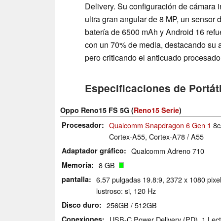
Delivery. Su configuración de cámara 
ultra gran angular de 8 MP, un sensor
batería de 6500 mAh y Android 16 refue
con un 70% de media, destacando su at
pero criticando el anticuado procesador
Especificaciones de Portáti
Oppo Reno15 FS 5G (
Reno15 Serie
)
Procesador
Qualcomm Snapdragon 6 Gen 1
8c
Cortex-A55, Cortex-A78 / A55
Adaptador gráfico
Qualcomm Adreno 710
Memoría
8 GB
pantalla
6.57 pulgadas 19.8:9, 2372 x 1080 pix
lustroso: si, 120 Hz
Disco duro
256GB / 512GB
Conexiones
USB-C Power Delivery (PD), 1 Lecto