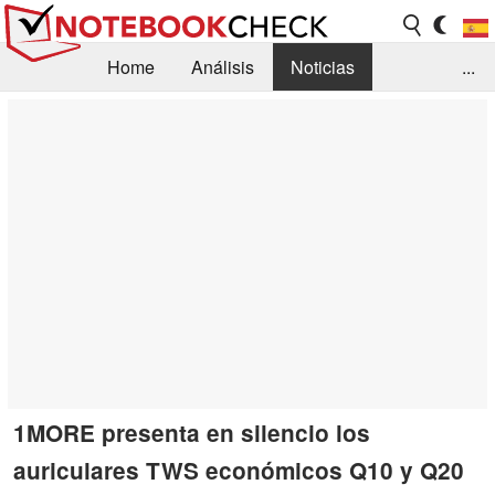
Home
Análisis
Noticias
...
FAQ/Técnica
Biblioteca
Orientación para la Compra
Busca
Contacto
1MORE presenta en silencio los
auriculares TWS económicos Q10 y Q20