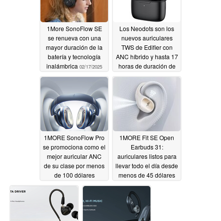
1More SonoFlow SE
Los Neodots son los
se renueva con una
nuevos auriculares
mayor duración de la
TWS de Edifier con
batería y tecnología
ANC híbrido y hasta 17
inalámbrica
horas de duración de
02/17/2025
la batería
10/11/2024
1MORE SonoFlow Pro
1MORE Fit SE Open
se promociona como el
Earbuds 31:
mejor auricular ANC
auriculares listos para
de su clase por menos
llevar todo el día desde
de 100 dólares
menos de 45 dólares
09/04/2024
05/26/2024