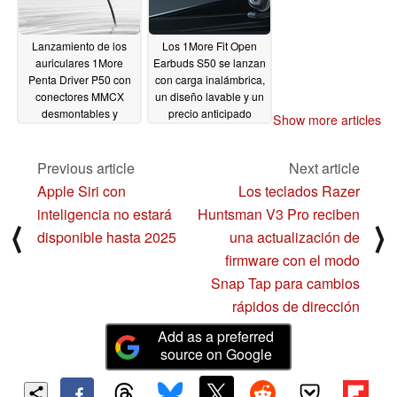
Lanzamiento de los
Los 1More Fit Open
auriculares 1More
Earbuds S50 se lanzan
Penta Driver P50 con
con carga inalámbrica,
conectores MMCX
un diseño lavable y un
desmontables y
precio anticipado
Show more articles
reducción de ruido
09/09/2023
09/10/2023
Previous article
Next article
Apple Siri con
Los teclados Razer
inteligencia no estará
Huntsman V3 Pro reciben
⟨
⟩
disponible hasta 2025
una actualización de
firmware con el modo
Snap Tap para cambios
rápidos de dirección
Add as a preferred
source on Google