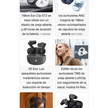
1More Ear Clip S12 se
los auriculares ANC
hace oficial con un
insignia de 1More
diseño de oreja abierta
vienen acompañados
y 28 horas de duración
de capullos de oreja
de la batería
abierta
11/06/2025
09/07/2025
X5 Evo: Los
Edifier lanza los
asequibles auriculares
auriculares TWS de
inalámbricos vienen
oreja abierta LolliClip
con soporte de
con seguimiento de la
traducción en tiempo
salud, música Hi-Res,
real basado en IA para
audio espacial y
21 idiomas
cancelación de ruido
07/19/2025
AI
02/19/2025