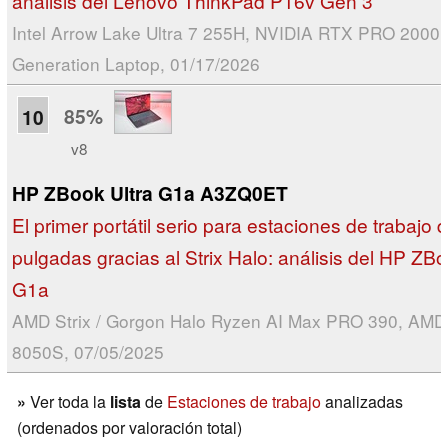
análisis del Lenovo ThinkPad P16v Gen 3
Intel Arrow Lake Ultra 7 255H, NVIDIA RTX PRO 2000 
Generation Laptop, 01/17/2026
85%
10
v8
HP ZBook Ultra G1a A3ZQ0ET
El primer portátil serio para estaciones de trabajo 
pulgadas gracias al Strix Halo: análisis del HP ZBo
G1a
AMD Strix / Gorgon Halo Ryzen AI Max PRO 390, AM
8050S, 07/05/2025
»
Ver toda la
lista
de
Estaciones de trabajo
analizadas
(ordenados por valoración total)