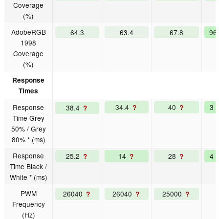
Coverage
(%)
AdobeRGB
64.3
63.4
67.8
96
1998
Coverage
(%)
Response
Times
Response
34.4
40
3
38.4
?
?
?
Time Grey
50% / Grey
80% * (ms)
Response
25.2
14
28
4
?
?
?
Time Black /
White * (ms)
PWM
26040
26040
25000
?
?
?
Frequency
(Hz)