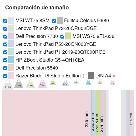
Comparación de tamaño
MSI WT75 8SM
Fujitsu Celsius H980
Lenovo ThinkPad P73-20QR002DGE
Dell Precision 7730
MSI WS75 9TL-636
Lenovo ThinkPad P53-20QN000YGE
Lenovo ThinkPad P1 2019-20QT000RGE
HP ZBook Studio G5-4QH10EA
Dell Precision 5540
Razer Blade 15 Studio Edition
DIN A4
❌
1.7 kg
2 kg
2.2 kg
2.1 kg
2.3 kg
2.7 kg
3.3 kg
3.5 kg
3.5 kg
4.1 kg
245.7 mm
235 mm
236 mm
252.3 mm
259.5 mm
17.8 mm
254 mm
18.4 mm
17 mm
18.95 mm
29.4 mm
18.9 mm
274 mm
281 mm
288 mm
30 mm
31 mm
30 mm
314 mm
51 mm