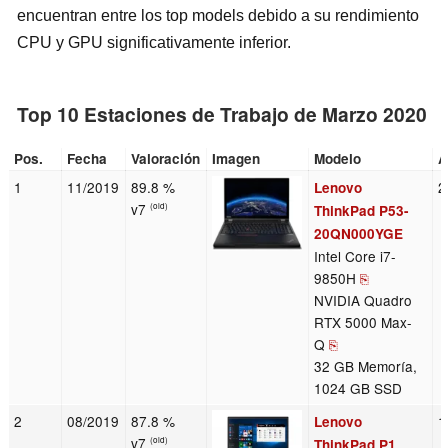
encuentran entre los top models debido a su rendimiento
CPU y GPU significativamente inferior.
Top 10 Estaciones de Trabajo de Marzo 2020
Pos.
Fecha
Valoración
Imagen
Modelo
A
1
11/2019
89.8 %
2
Lenovo
v7
(old)
ThinkPad P53-
20QN000YGE
Intel Core i7-
9850H
⎘
NVIDIA Quadro
RTX 5000 Max-
Q
⎘
32 GB Memoría,
1024 GB SSD
2
08/2019
87.8 %
1
Lenovo
v7
(old)
ThinkPad P1