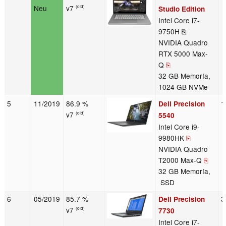
Neu
v7
(old)
Studio Edition
Intel Core i7-
9750H ⎘
NVIDIA Quadro
RTX 5000 Max-
Q
⎘
32 GB Memoría,
1024 GB NVMe
5
11/2019
86.9 %
1
Dell Precision
v7
(old)
5540
Intel Core i9-
9980HK
⎘
NVIDIA Quadro
T2000 Max-Q
⎘
32 GB Memoría,
SSD
6
05/2019
85.7 %
3
Dell Precision
v7
(old)
7730
Intel Core i7-