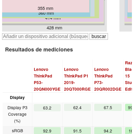
355 mm
357 mm
361.8 mm
377.4 mm
360 mm
396.1 mm
414 mm
416 mm
418 mm
428 mm
Resultados de mediciones
Raz
Lenovo
Lenovo
Lenovo
Bla
ThinkPad
ThinkPad P1
ThinkPad
15
P53-
2019-
P73-
Stud
20QN000YGE
20QT000RGE
20QR002DGE
Edit
Display
Display P3
62.4
67.5
99
63.2
Coverage
(%)
sRGB
92.9
91.5
94.2
10