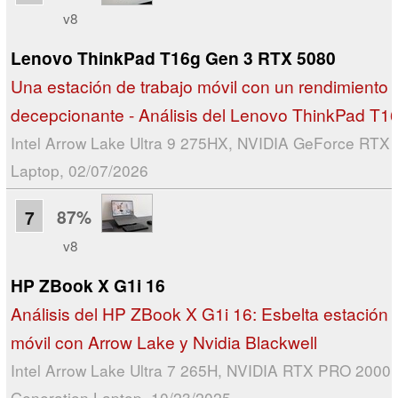
v8
Lenovo ThinkPad T16g Gen 3 RTX 5080
Una estación de trabajo móvil con un rendimiento
decepcionante - Análisis del Lenovo ThinkPad T1
Intel Arrow Lake Ultra 9 275HX, NVIDIA GeForce RTX
Laptop, 02/07/2026
87%
7
v8
HP ZBook X G1i 16
Análisis del HP ZBook X G1i 16: Esbelta estación 
móvil con Arrow Lake y Nvidia Blackwell
Intel Arrow Lake Ultra 7 265H, NVIDIA RTX PRO 2000 
Generation Laptop, 10/23/2025