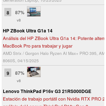
87%
8
v8
HP ZBook Ultra G1a 14
Análisis del HP ZBook Ultra G1a 14: Potente altern
MacBook Pro para trabajar y jugar
AMD Strix / Gorgon Halo Ryzen AI Max+ PRO 395, A
8060S, 04/15/2025
87%
9
v8
Lenovo ThinkPad P16v G3 21RS000DGE
Estación de trabajo portátil con Nvidia RTX PRO 2