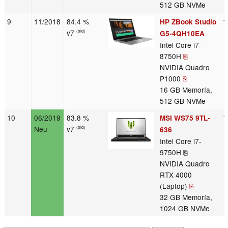
512 GB NVMe
9
11/2018
84.4 %
1
HP ZBook Studio
v7
(old)
G5-4QH10EA
Intel Core i7-
8750H
⎘
NVIDIA Quadro
P1000
⎘
16 GB Memoría,
512 GB NVMe
10
06/2019
83.8 %
1
MSI WS75 9TL-
Neu
v7
(old)
636
Intel Core i7-
9750H ⎘
NVIDIA Quadro
RTX 4000
(Laptop)
⎘
32 GB Memoría,
1024 GB NVMe