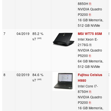
8850H
⎘
NVIDIA Quadro
P3200
⎘
16 GB Memoría,
512 GB NVMe
7
04/2019
85.2 %
5
MSI WT75 8SM
v7
Intel Xeon E-
(old)
2176G ⎘
NVIDIA Quadro
P5200
⎘
64 GB Memoría,
512 GB NVMe
8
02/2019
84.6 %
3
Fujitsu Celsius
v7
(old)
H980
Intel Core i7-
8750H
⎘
NVIDIA Quadro
P3200
⎘
16 GB Memoría,