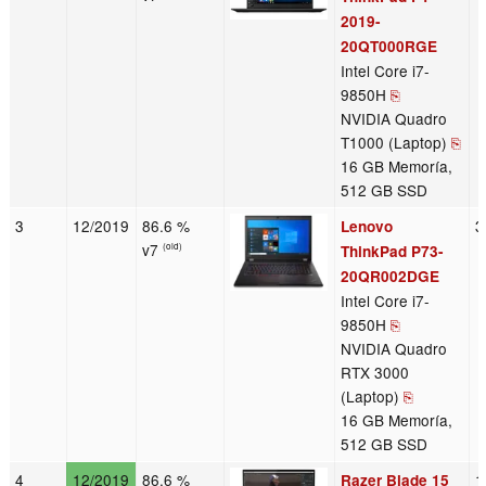
2019-
20QT000RGE
Intel Core i7-
9850H
⎘
NVIDIA Quadro
T1000 (Laptop)
⎘
16 GB Memoría,
512 GB SSD
3
12/2019
86.6 %
3
Lenovo
v7
(old)
ThinkPad P73-
20QR002DGE
Intel Core i7-
9850H
⎘
NVIDIA Quadro
RTX 3000
(Laptop)
⎘
16 GB Memoría,
512 GB SSD
4
12/2019
86.6 %
1
Razer Blade 15