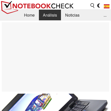
Home
Análisis
Noticias
...
FAQ/Técnica
Biblioteca
Orientación para la Compra
Busca
Contacto