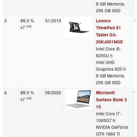
8 GB Memoría,
256 GB SSD
3
88.3 %
01/2019
1
Lenovo
v7
(old)
ThinkPad X1
Tablet G3-
20KJ001NGE
Intel Core i5-
8250U
⎘
Intel UHD
Graphics 620
⎘
8 GB Memoría,
256 GB SSD
4
88.3 %
06/2020
1
Microsoft
v7
(old)
Surface Book 3
15
Intel Core i7-
1065G7 ⎘
NVIDIA GeForce
GTX 1660 Ti