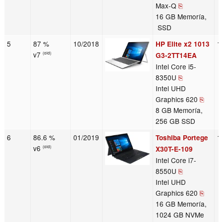
Max-Q
⎘
16 GB Memoría,
SSD
5
87 %
10/2018
1
HP Elite x2 1013
v7
(old)
G3-2TT14EA
Intel Core i5-
8350U
⎘
Intel UHD
Graphics 620
⎘
8 GB Memoría,
256 GB SSD
6
86.6 %
01/2019
1
Toshiba Portege
v6
(old)
X30T-E-109
Intel Core i7-
8550U
⎘
Intel UHD
Graphics 620
⎘
16 GB Memoría,
1024 GB NVMe