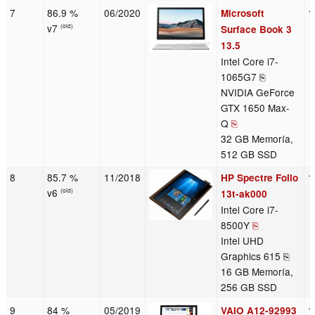
7
86.9 %
06/2020
1
Microsoft
v7
(old)
Surface Book 3
13.5
Intel Core i7-
1065G7 ⎘
NVIDIA GeForce
GTX 1650 Max-
Q
⎘
32 GB Memoría,
512 GB SSD
8
85.7 %
11/2018
1
HP Spectre Folio
v6
(old)
13t-ak000
Intel Core i7-
8500Y
⎘
Intel UHD
Graphics 615 ⎘
16 GB Memoría,
256 GB SSD
9
84 %
05/2019
1
VAIO A12-92993