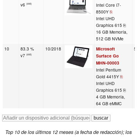
v6
Intel Core i7-
(old)
8500Y
⎘
Intel UHD
Graphics 615 ⎘
16 GB Memoría,
512 GB NVMe
10
83.3 %
10/2018
5
Microsoft
v7
(old)
Surface Go
MHN-00003
Intel Pentium
Gold 4415Y
⎘
Intel UHD
Graphics 615 ⎘
4 GB Memoría,
64 GB eMMC
Top 10 de los últimos 12 meses (a fecha de redacción); los