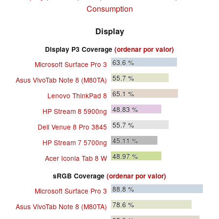
Consumption
Display
Display P3 Coverage
(ordenar por valor)
63.6
%
Microsoft Surface Pro 3
55.7
%
Asus VivoTab Note 8 (M80TA)
65.1
%
Lenovo ThinkPad 8
48.83
%
HP Stream 8 5900ng
55.7
%
Dell Venue 8 Pro 3845
45.11
%
HP Stream 7 5700ng
48.97
%
Acer Iconia Tab 8 W
sRGB Coverage
(ordenar por valor)
88.8
%
Microsoft Surface Pro 3
78.6
%
Asus VivoTab Note 8 (M80TA)