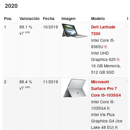
2020
Pos.
Valoración
Fecha
Imagen
Modelo
P
1
89.1 %
10/2019
1
Dell Latitude
v7
(old)
7200
Intel Core i5-
8365U
⎘
Intel UHD
Graphics 620
⎘
16 GB Memoría,
512 GB SSD
2
88.4 %
11/2019
1
Microsoft
v7
(old)
Surface Pro 7
Core i5-1035G4
Intel Core i5-
1035G4 ⎘
Intel Iris Plus
Graphics G4 (Ice
Lake 48 EU) ⎘