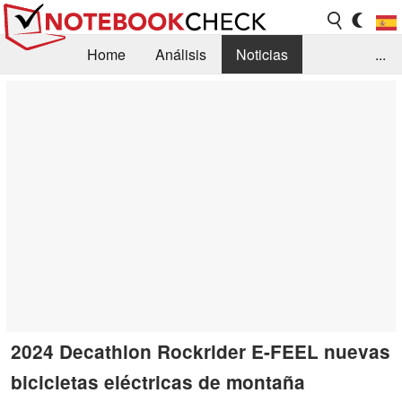
Home
Análisis
Noticias
...
FAQ/Técnica
Biblioteca
Orientación para la Compra
Busca
Contacto
2024 Decathlon Rockrider E-FEEL nuevas
bicicletas eléctricas de montaña