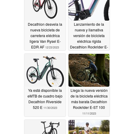
Decathlon desvela la
Lanzamiento de la
nueva bicicleta de
nueva y llamativa
carretera eléctrica
versión de bicicleta
ligera Van Rysel E-
eléctrica rígida
EDR AF
Decathlon Rockrider E-
12/23/2023
EXPL 700
12/05/2023
Ya está disponible la
Llega la nueva versión
eMTB de cuadro bajo
de la bicicleta eléctrica
Decathlon Riverside
más barata Decathlon
520 E
Rockrider E-ST 100
11/30/2023
11/11/2023