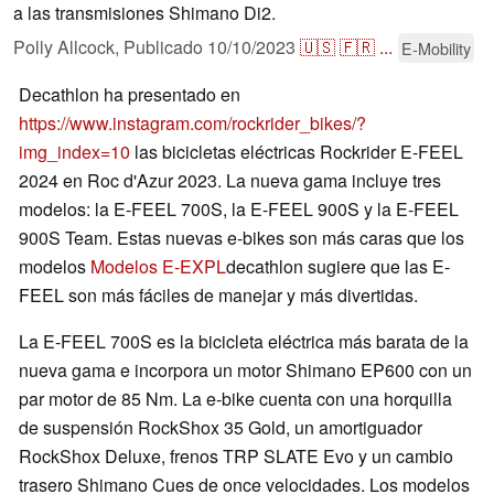
a las transmisiones Shimano Di2.
Polly Allcock,
Publicado
10/10/2023
🇺🇸
🇫🇷
...
E-Mobility
Decathlon ha presentado en
https://www.instagram.com/rockrider_bikes/?
img_index=10
las bicicletas eléctricas Rockrider E-FEEL
2024 en Roc d'Azur 2023. La nueva gama incluye tres
modelos: la E-FEEL 700S, la E-FEEL 900S y la E-FEEL
900S Team. Estas nuevas e-bikes son más caras que los
modelos
Modelos E-EXPL
decathlon sugiere que las E-
FEEL son más fáciles de manejar y más divertidas.
La E-FEEL 700S es la bicicleta eléctrica más barata de la
nueva gama e incorpora un motor Shimano EP600 con un
par motor de 85 Nm. La e-bike cuenta con una horquilla
de suspensión RockShox 35 Gold, un amortiguador
RockShox Deluxe, frenos TRP SLATE Evo y un cambio
trasero Shimano Cues de once velocidades. Los modelos