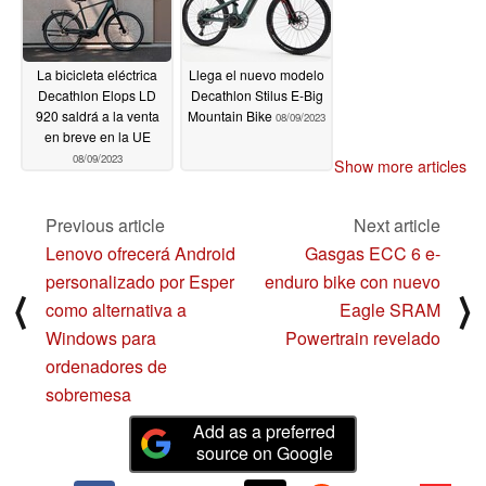
La bicicleta eléctrica
Llega el nuevo modelo
Decathlon Elops LD
Decathlon Stilus E-Big
920 saldrá a la venta
Mountain Bike
08/09/2023
en breve en la UE
08/09/2023
Show more articles
Previous article
Next article
Lenovo ofrecerá Android
Gasgas ECC 6 e-
personalizado por Esper
enduro bike con nuevo
⟨
⟩
como alternativa a
Eagle SRAM
Windows para
Powertrain revelado
ordenadores de
sobremesa
Add as a preferred
source on Google