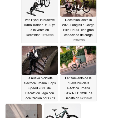
Van Rysel Interactive
Decathlon lanza la
Turbo Trainer D100 ya
2023 Longtail e-Cargo
a la venta en
Bike R500E con gran
Decathlon
capacidad de carga
11/09/2023
10/18/2023
La nueva bicicleta
Lanzamiento de la
eléctrica urbana Elops
nueva bicicleta
Speed 900E de
eléctrica urbana
Decathlon llega con
BTWIN LD 920E de
localización por GPS
Decathlon
09/20/2023
10/10/2023