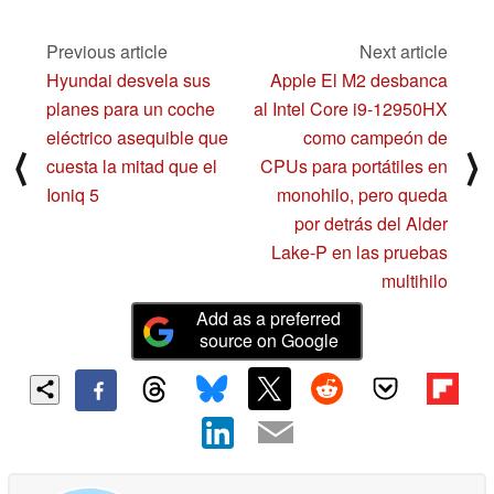
Intel Arc dGPU o AMD
Radeon RX 6000
Previous article
Next article
06/30/2022
Hyundai desvela sus
Apple El M2 desbanca
planes para un coche
al Intel Core i9-12950HX
eléctrico asequible que
como campeón de
⟨
⟩
cuesta la mitad que el
CPUs para portátiles en
Ioniq 5
monohilo, pero queda
por detrás del Alder
Lake-P en las pruebas
multihilo
Add as a preferred
source on Google