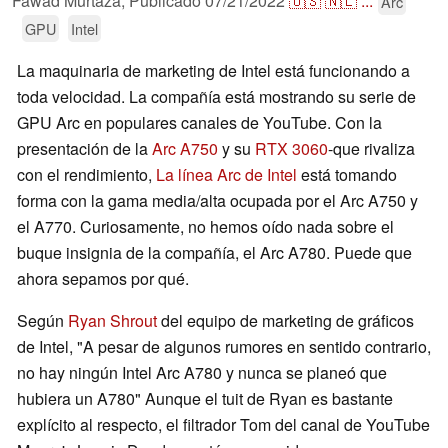
Fawad Murtaza,
Publicado
07/21/2022
🇺🇸
🇳🇱
...
Arc
GPU
Intel
La maquinaria de marketing de Intel está funcionando a
toda velocidad. La compañía está mostrando su serie de
GPU Arc en populares canales de YouTube. Con la
presentación de la
Arc A750
y su
RTX 3060
-que rivaliza
con el rendimiento,
La línea Arc de Intel
está tomando
forma con la gama media/alta ocupada por el Arc A750 y
el A770. Curiosamente, no hemos oído nada sobre el
buque insignia de la compañía, el Arc A780. Puede que
ahora sepamos por qué.
Según
Ryan Shrout
del equipo de marketing de gráficos
de Intel, "A pesar de algunos rumores en sentido contrario,
no hay ningún Intel Arc A780 y nunca se planeó que
hubiera un A780" Aunque el tuit de Ryan es bastante
explícito al respecto, el filtrador Tom del canal de YouTube