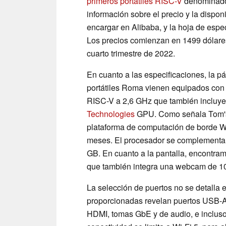
primeros portátiles RISC-V
denominado
información sobre el precio y la dispo
encargar en Alibaba, y la hoja de espe
Los precios comienzan en 1499 dólares 
cuarto trimestre de 2022.
En cuanto a las especificaciones, la p
portátiles Roma vienen equipados con
RISC-V a 2,6 GHz que también inclu
Technologies
GPU. Como señala Tom's 
plataforma de computación de borde W
meses. El procesador se complemen
GB. En cuanto a la pantalla, encontra
que también integra una webcam de 1
La selección de puertos no se detalla 
proporcionadas revelan puertos USB-A 
HDMI, tomas GbE y de audio, e incluso 