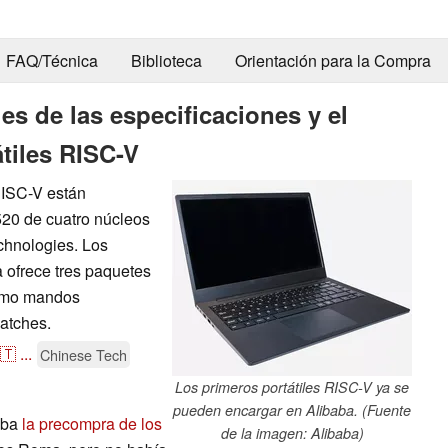
FAQ/Técnica
Biblioteca
Orientación para la Compra
es de las especificaciones y el
átiles RISC-V
RISC-V están
20 de cuatro núcleos
chnologies. Los
 ofrece tres paquetes
como mandos
watches.
🇹
...
Chinese Tech
Los primeros portátiles RISC-V ya se
pueden encargar en Alibaba. (Fuente
iaba
la precompra de los
de la imagen: Alibaba)