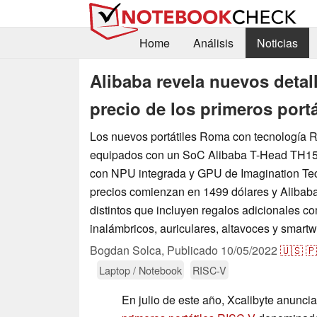
Home
Análisis
Noticias
Alibaba revela nuevos detall
precio de los primeros port
Los nuevos portátiles Roma con tecnología 
equipados con un SoC Alibaba T-Head TH15
con NPU integrada y GPU de Imagination Te
precios comienzan en 1499 dólares y Alibaba
distintos que incluyen regalos adicionales 
inalámbricos, auriculares, altavoces y smart
Bogdan Solca,
Publicado
10/05/2022
🇺🇸
🇵
Laptop / Notebook
RISC-V
En julio de este año, Xcalibyte anunc