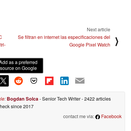
Next article
C
Se filtran en internet las especificaciones del
⟩
ri-
Google Pixel Watch
Add as a preferred
source on Google
cle
:
Bogdan Solca
- Senior Tech Writer
- 2422 articles
check
since 2017
contact me via:
Facebook