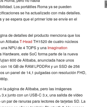
s Roma, pero no había
nibilidad. Los portátiles Roma ya se pueden
cificaciones se ha actualizado con más detalles.
y se espera que el primer lote se envíe en el
ágina de detalles del producto menciona que los
 un Alibaba
T-Head
TH1520 de cuatro núcleos
ye una NPU de 4 TOPS y una
Imagination
Hardware, este SoC forma parte de la nueva
ujian 600 de Alibaba, anunciada hace unos
ta con 16 GB de RAM LPDDR4 y un SSD de 256
mos un panel de 14,1 pulgadas con resolución FHD,
080p.
en la página de Alibaba, pero las imágenes
3.x junto con un USB-C 3.x, una salida de vídeo
un par de ranuras para lectores de tarjetas SD. La