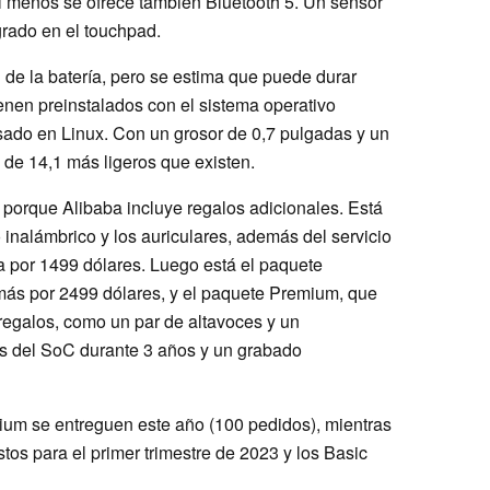
 al menos se ofrece también Bluetooth 5. Un sensor
grado en el touchpad.
de la batería, pero se estima que puede durar
enen preinstalados con el sistema operativo
ado en Linux. Con un grosor de 0,7 pulgadas y un
s de 14,1 más ligeros que existen.
s porque Alibaba incluye regalos adicionales. Está
inalámbrico y los auriculares, además del servicio
da por 1499 dólares. Luego está el paquete
más por 2499 dólares, y el paquete Premium, que
regalos, como un par de altavoces y un
s del SoC durante 3 años y un grabado
um se entreguen este año (100 pedidos), mientras
tos para el primer trimestre de 2023 y los Basic