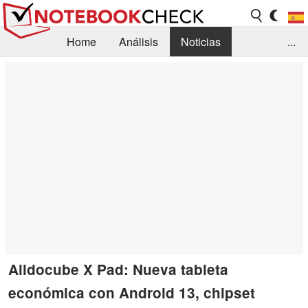
Home
Análisis
Noticias
...
FAQ/Técnica
Biblioteca
Orientación para la Compra
Busca
Contacto
Alldocube X Pad: Nueva tableta
económica con Android 13, chipset