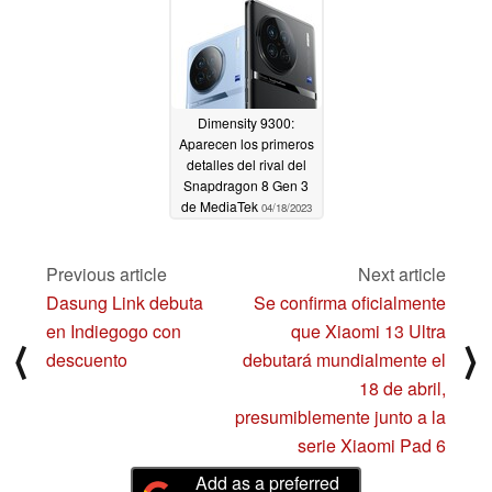
Dimensity 9300:
Aparecen los primeros
detalles del rival del
Snapdragon 8 Gen 3
de MediaTek
04/18/2023
Previous article
Next article
Dasung Link debuta
Se confirma oficialmente
en Indiegogo con
que Xiaomi 13 Ultra
⟨
⟩
descuento
debutará mundialmente el
18 de abril,
presumiblemente junto a la
serie Xiaomi Pad 6
Add as a preferred