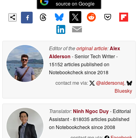
source on Google
Editor of the
original article
:
Alex
Alderson
- Senior Tech Writer
-
15152 articles published on
Notebookcheck
since 2018
contact me via:
@aldersonaj
,
Bluesky
Translator:
Ninh Ngoc Duy
- Editorial
Assistant
- 818035 articles published
on Notebookcheck
since 2008
contact me via:
Facebook