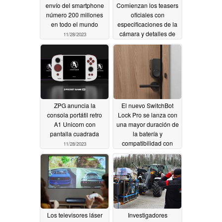
envío del smartphone
Comienzan los teasers
número 200 millones
oficiales con
en todo el mundo
especificaciones de la
cámara y detalles de
11/28/2023
diseño antes del
lanzamiento en
diciembre
11/28/2023
ZPG anuncia la
El nuevo SwitchBot
consola portátil retro
Lock Pro se lanza con
A1 Unicorn con
una mayor duración de
pantalla cuadrada
la batería y
compatibilidad con
11/28/2023
Matter
11/28/2023
Los televisores láser
Investigadores