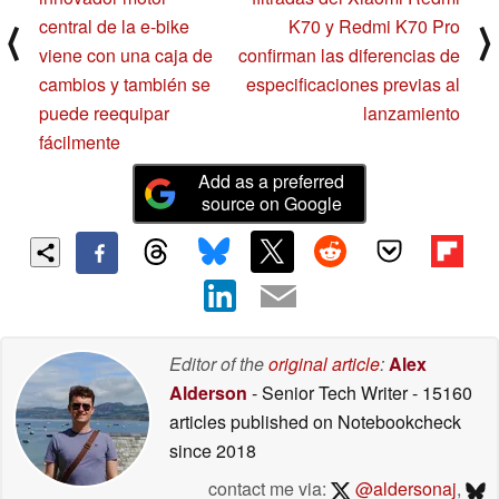
central de la e-bike
K70 y Redmi K70 Pro
⟨
⟩
viene con una caja de
confirman las diferencias de
cambios y también se
especificaciones previas al
puede reequipar
lanzamiento
fácilmente
Add as a preferred
source on Google
Editor of the
original article
:
Alex
Alderson
- Senior Tech Writer
- 15160
articles published on Notebookcheck
since 2018
contact me via:
@aldersonaj
,