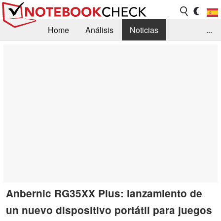
Home
Análisis
Noticias
...
FAQ/Técnica
Biblioteca
Orientación para la Compra
Busca
Contacto
Anbernic RG35XX Plus: lanzamiento de
un nuevo dispositivo portátil para juegos