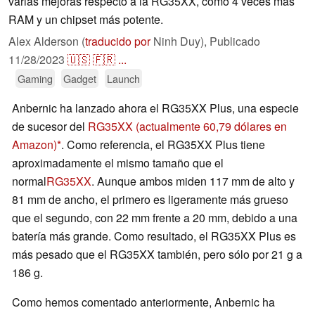
varias mejoras respecto a la RG35XX, como 4 veces más
RAM y un chipset más potente.
Alex Alderson (
traducido por
Ninh Duy),
Publicado
11/28/2023
🇺🇸
🇫🇷
...
Gaming
Gadget
Launch
Anbernic ha lanzado ahora el RG35XX Plus, una especie
de sucesor del
RG35XX
(actualmente 60,79 dólares en
Amazon)
. Como referencia, el RG35XX Plus tiene
aproximadamente el mismo tamaño que el
normal
RG35XX
. Aunque ambos miden 117 mm de alto y
81 mm de ancho, el primero es ligeramente más grueso
que el segundo, con 22 mm frente a 20 mm, debido a una
batería más grande. Como resultado, el RG35XX Plus es
más pesado que el RG35XX también, pero sólo por 21 g a
186 g.
Como hemos comentado anteriormente, Anbernic ha