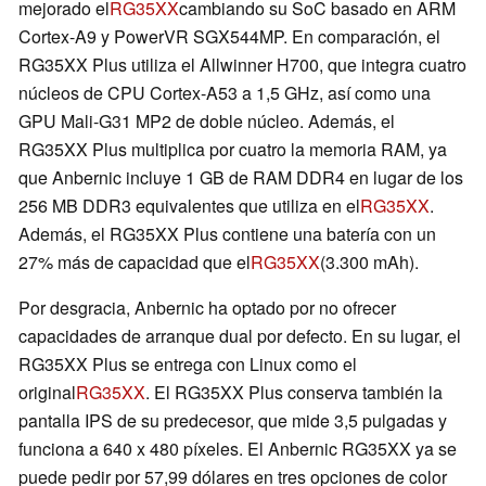
mejorado el
RG35XX
cambiando su SoC basado en ARM
Cortex-A9 y PowerVR SGX544MP. En comparación, el
RG35XX Plus utiliza el Allwinner H700, que integra cuatro
núcleos de CPU Cortex-A53 a 1,5 GHz, así como una
GPU Mali-G31 MP2 de doble núcleo. Además, el
RG35XX Plus multiplica por cuatro la memoria RAM, ya
que Anbernic incluye 1 GB de RAM DDR4 en lugar de los
256 MB DDR3 equivalentes que utiliza en el
RG35XX
.
Además, el RG35XX Plus contiene una batería con un
27% más de capacidad que el
RG35XX
(3.300 mAh).
Por desgracia, Anbernic ha optado por no ofrecer
capacidades de arranque dual por defecto. En su lugar, el
RG35XX Plus se entrega con Linux como el
original
RG35XX
. El RG35XX Plus conserva también la
pantalla IPS de su predecesor, que mide 3,5 pulgadas y
funciona a 640 x 480 píxeles. El Anbernic RG35XX ya se
puede pedir por 57,99 dólares en tres opciones de color