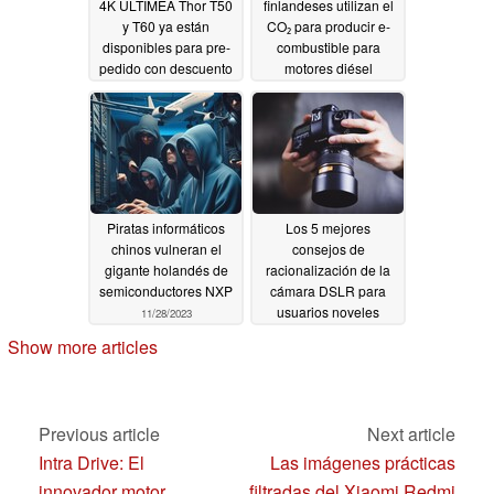
4K ULTIMEA Thor T50
finlandeses utilizan el
y T60 ya están
CO₂ para producir e-
disponibles para pre-
combustible para
pedido con descuento
motores diésel
11/28/2023
11/28/2023
Piratas informáticos
Los 5 mejores
chinos vulneran el
consejos de
gigante holandés de
racionalización de la
semiconductores NXP
cámara DSLR para
usuarios noveles
11/28/2023
11/28/2023
Show more articles
Previous article
Next article
Intra Drive: El
Las imágenes prácticas
innovador motor
filtradas del Xiaomi Redmi