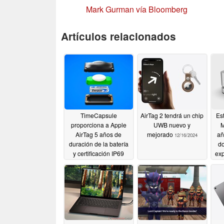
Mark Gurman vía Bloomberg
Artículos relacionados
TimeCapsule
AirTag 2 tendrá un chip
Es
proporciona a Apple
UWB nuevo y
M
AirTag 5 años de
mejorado
añ
12/16/2024
duración de la batería
do
y certificación IP69
ex
12/05/2025