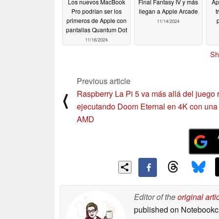
Los nuevos MacBook
Final Fantasy IV y más
Ap
Pro podrían ser los
llegan a Apple Arcade
t
primeros de Apple con
11/14/2024
pantallas Quantum Dot
11/16/2024
Sh
Previous article
Raspberry La Pi 5 va más allá del juego r
⟨
ejecutando Doom Eternal en 4K con un
AMD
Editor of the
original arti
published on Notebook