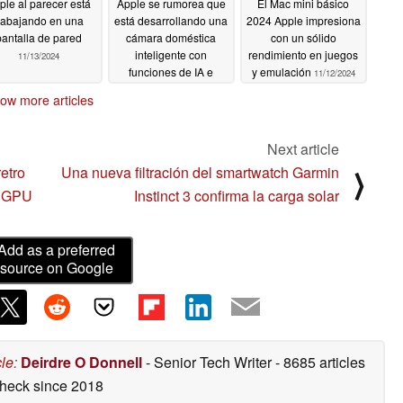
ple al parecer está
Apple se rumorea que
El Mac mini básico
rabajando en una
está desarrollando una
2024 Apple impresiona
pantalla de pared
cámara doméstica
con un sólido
inteligente con
rendimiento en juegos
11/13/2024
funciones de IA e
y emulación
11/12/2024
integración con
ow more articles
HomeKit
11/13/2024
Next article
etro
Una nueva filtración del smartwatch Garmin
⟩
a GPU
Instinct 3 confirma la carga solar
Add as a preferred
source on Google
cle
:
Deirdre O Donnell
- Senior Tech Writer
- 8685 articles
check
since 2018