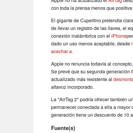
Apple no ha actualizado el
AirTag
desde
con toda la prensa menos que positiva
El gigante de Cupertino pretendía clar
de llevar un registro de las llaves, el 
conexión inalámbrica con el
iPhone
per
dado un uso menos aceptable, desde
acechar a
.
Apple no renuncia todavía al concept
Se prevé que su segunda generación 
actualizado más resistente al
desmont
altavoz incorporado.
La "AirTag 2" podría ofrecer también u
permanecer conectada a ella a mayor di
generación tiene un descuento de 10 
Fuente(s)