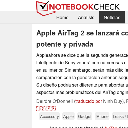
Home
Análisis
Noticias
Apple AirTag 2 se lanzará 
potente y privada
Appleahora se dice que la segunda generació
inteligente de Sony vendrá con numerosas e
en su interior. Sin embargo, serán más difíci
comparación con la generación anterior, segú
Su diseño podría ser diferente para abordar 
aspectos más problemáticos del AirTag origin
Deirdre O'Donnell (
traducido por
Ninh Duy),
🇺🇸
🇫🇷
...
Accessory
Apple
Gadget
iPhone
Leaks /