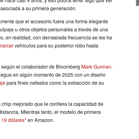
 hace casi 4 años, y eso podría tener algo que ver
 asociada a su primera generación.
amente que el accesorio fuera una forma elegante
equipaje u otros objetos personales a través de una
o, en realidad, con demasiada frecuencia se les ha
marcar
vehículos para su posterior robo hasta
o, según el colaborador de Bloomberg
Mark Gurman
.
llegue en algún momento de 2025 con un diseño
aje
para fines nefastos como la extracción de su
n chip mejorado que le confiera la capacidad de
stancia. Mientras tanto, el modelo de primera
a
19 dólares
en Amazon.