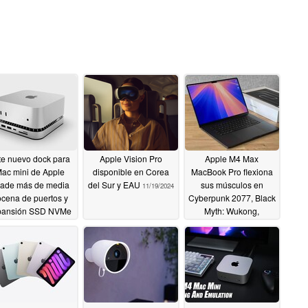
te nuevo dock para
Apple Vision Pro
Apple M4 Max
ac mini de Apple
disponible en Corea
MacBook Pro flexiona
ade más de media
del Sur y EAU
sus músculos en
11/19/2024
cena de puertos y
Cyberpunk 2077, Black
pansión SSD NVMe
Myth: Wukong,
por 79 dólares
Resident Evil 4 con un
rendimiento excelente
11/20/2024
11/19/2024