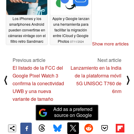
Los iPhones y los
Apple y Google lanzan
smartphones Android
una herramienta para
pueden convertirse en
facilitar la migración
cámaras vintage con el
entre iCloud y Google
filtro retro Sandmarc
Photos
07/11/2024
Show more articles
07/11/2024
Previous article
Next article
El listado de la FCC del
Lanzamiento en la India
Google Pixel Watch 3
de la plataforma móvil
⟨
⟩
confirma la conectividad
5G UNISOC T760 de
UWB y una nueva
6nm
variante de tamaño
Add as a preferred
source on Google