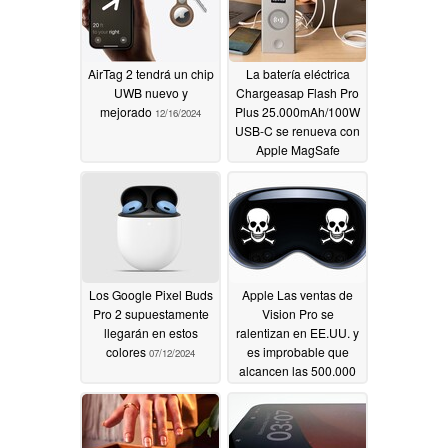
AirTag 2 tendrá un chip
La batería eléctrica
UWB nuevo y
Chargeasap Flash Pro
mejorado
Plus 25.000mAh/100W
12/16/2024
USB-C se renueva con
Apple MagSafe
07/12/2024
Los Google Pixel Buds
Apple Las ventas de
Pro 2 supuestamente
Vision Pro se
llegarán en estos
ralentizan en EE.UU. y
colores
es improbable que
07/12/2024
alcancen las 500.000
unidades totales en
todo el mundo
07/12/2024