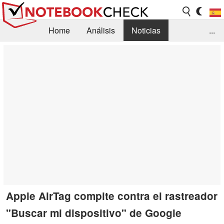
Home
Análisis
Noticias
...
FAQ/Técnica
Biblioteca
Orientación para la Compra
Busca
Contacto
Apple AirTag compite contra el rastreador
"Buscar mi dispositivo" de Google