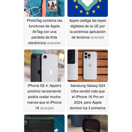
PhotoTag combina las
Apple castiga las leyes
funciones de Apple
digitales de la UE por
AirTag con una
la polémica aplicación
pantalla de tinta
de terceros
02/05/2025
electrónica
02/06/2025
iPhone SE 4: Apple's
Samsung Galaxy S24
próximo lanzamiento
Ultra vendió más que
podría costar mucho
el iPhone 16 Pro en
menos que el iPhone
2024, pero Apple
16
dominó los 3 primeros
02/03/2025
puestos
02/03/2025