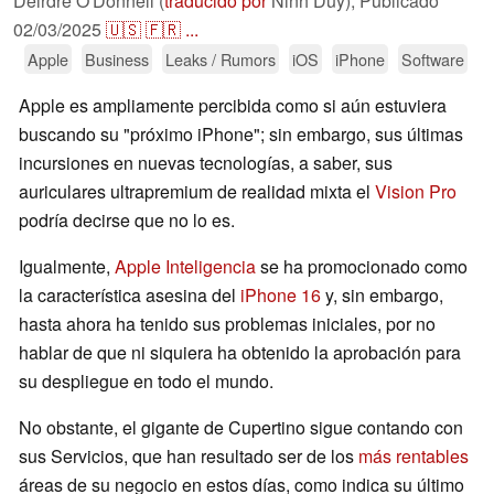
Deirdre O'Donnell (
traducido por
Ninh Duy),
Publicado
02/03/2025
🇺🇸
🇫🇷
...
Apple
Business
Leaks / Rumors
iOS
iPhone
Software
Apple es ampliamente percibida como si aún estuviera
buscando su "próximo iPhone"; sin embargo, sus últimas
incursiones en nuevas tecnologías, a saber, sus
auriculares ultrapremium de realidad mixta el
Vision Pro
podría decirse que no lo es.
Igualmente,
Apple Inteligencia
se ha promocionado como
la característica asesina del
iPhone 16
y, sin embargo,
hasta ahora ha tenido sus problemas iniciales, por no
hablar de que ni siquiera ha obtenido la aprobación para
su despliegue en todo el mundo.
No obstante, el gigante de Cupertino sigue contando con
sus Servicios, que han resultado ser de los
más rentables
áreas de su negocio en estos días, como indica su último