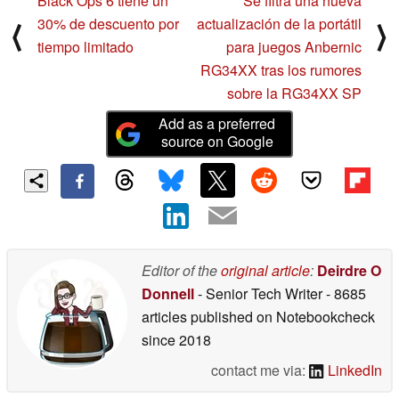
Black Ops 6 tiene un
Se filtra una nueva
30% de descuento por
actualización de la portátil
⟨
⟩
tiempo limitado
para juegos Anbernic
RG34XX tras los rumores
sobre la RG34XX SP
Add as a preferred
source on Google
Editor of the
original article
:
Deirdre O
Donnell
- Senior Tech Writer
- 8685
articles published on Notebookcheck
since 2018
contact me via:
LinkedIn