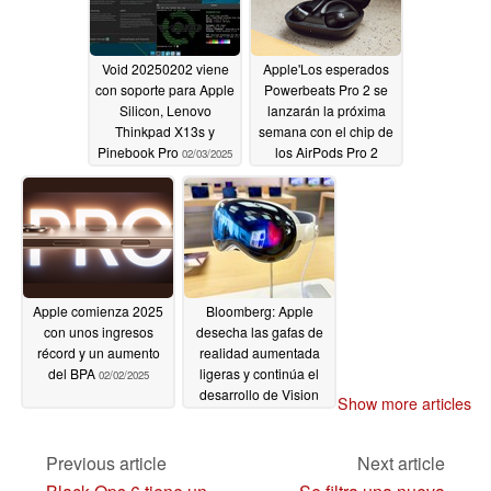
Void 20250202 viene
Apple'Los esperados
con soporte para Apple
Powerbeats Pro 2 se
Silicon, Lenovo
lanzarán la próxima
Thinkpad X13s y
semana con el chip de
Pinebook Pro
los AirPods Pro 2
02/03/2025
02/03/2025
Apple comienza 2025
Bloomberg: Apple
con unos ingresos
desecha las gafas de
récord y un aumento
realidad aumentada
del BPA
ligeras y continúa el
02/02/2025
desarrollo de Vision
Show more articles
Pro 2
02/01/2025
Previous article
Next article