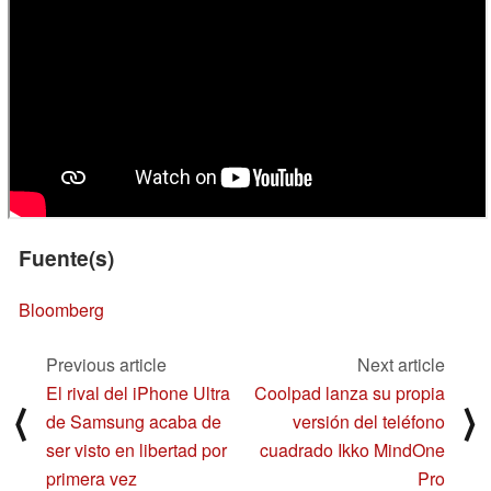
Fuente(s)
Bloomberg
Previous article
Next article
El rival del iPhone Ultra
Coolpad lanza su propia
⟨
⟩
de Samsung acaba de
versión del teléfono
ser visto en libertad por
cuadrado Ikko MindOne
primera vez
Pro