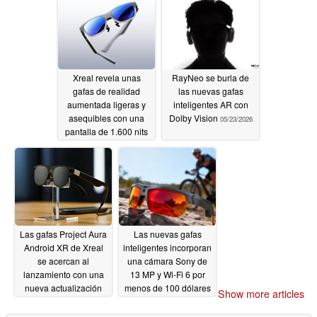
Xreal revela unas
RayNeo se burla de
gafas de realidad
las nuevas gafas
aumentada ligeras y
inteligentes AR con
asequibles con una
Dolby Vision
05/23/2026
pantalla de 1.600 nits
05/27/2026
Las gafas Project Aura
Las nuevas gafas
Android XR de Xreal
inteligentes incorporan
se acercan al
una cámara Sony de
lanzamiento con una
13 MP y Wi-Fi 6 por
nueva actualización
menos de 100 dólares
Show more articles
05/20/2026
05/12/2026