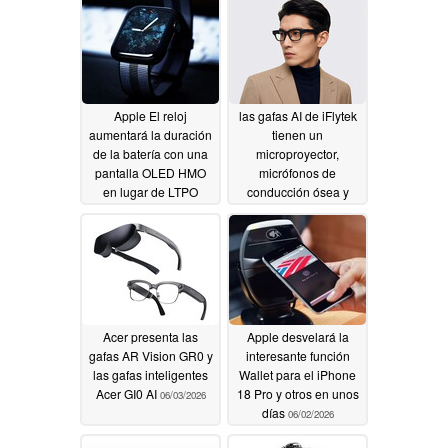
07/01/2026
07/01/2026
Apple El reloj
las gafas AI de iFlytek
aumentará la duración
tienen un
de la batería con una
microproyector,
pantalla OLED HMO
micrófonos de
en lugar de LTPO
conducción ósea y
pesan sólo 40g
06/04/2026
06/04/2026
Acer presenta las
Apple desvelará la
gafas AR Vision GR0 y
interesante función
las gafas inteligentes
Wallet para el iPhone
Acer GI0 AI
18 Pro y otros en unos
06/03/2026
días
06/02/2026