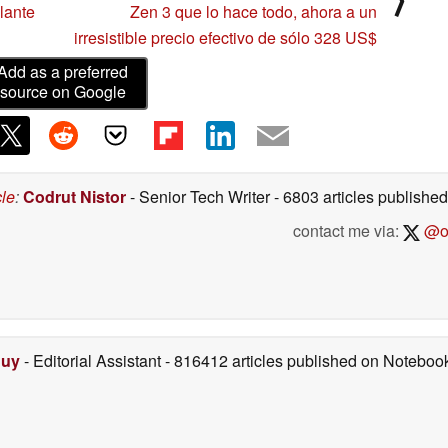
olante
Zen 3 que lo hace todo, ahora a un
irresistible precio efectivo de sólo 328 US$
Add as a preferred
source on Google
cle
:
Codrut Nistor
- Senior Tech Writer
- 6803 articles publish
contact me via:
@on
Duy
- Editorial Assistant
- 816412 articles published on Notebo