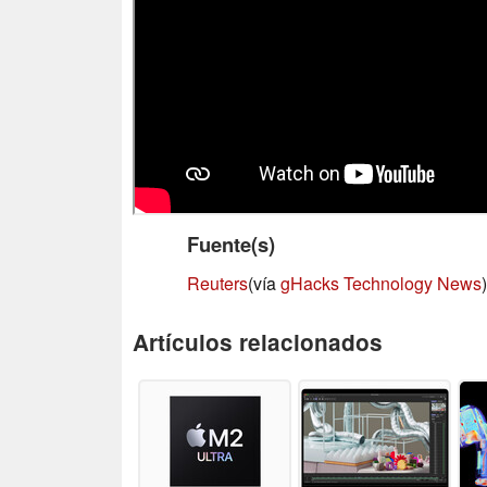
Fuente(s)
Reuters
(vía
gHacks Technology News
)
Artículos relacionados