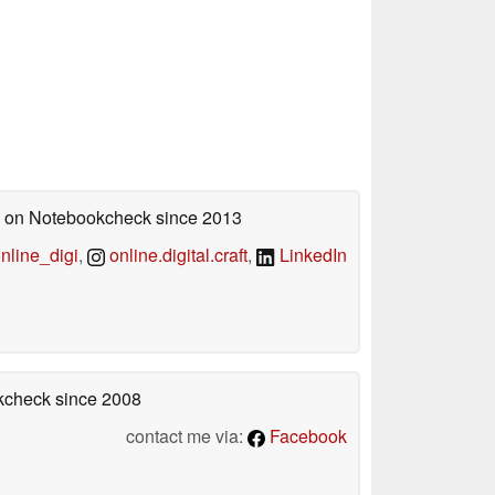
ed on Notebookcheck
since 2013
line_digi
,
online.digital.craft
,
LinkedIn
okcheck
since 2008
contact me via:
Facebook