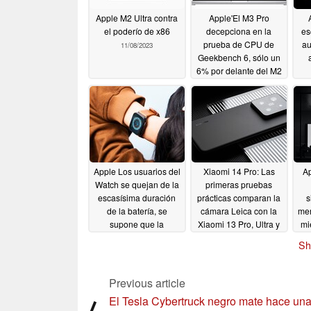
Apple M2 Ultra contra
Apple'El M3 Pro
el poderío de x86
decepciona en la
es
prueba de CPU de
au
11/08/2023
Geekbench 6, sólo un
6% por delante del M2
Pro en multi-núcleo
11/08/2023
Apple Los usuarios del
Xiaomi 14 Pro: Las
Ap
Watch se quejan de la
primeras pruebas
escasísima duración
prácticas comparan la
s
de la batería, se
cámara Leica con la
mer
supone que la
Xiaomi 13 Pro, Ultra y
mi
actualización traerá
Apple iPhone 15 Pro
tri
Sh
mejoras
Max
a 
11/07/2023
11/06/2023
d
Previous article
El Tesla Cybertruck negro mate hace un
⟨