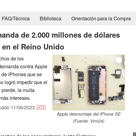
FAQ/Técnica
Biblioteca
Orientación para la Compra
manda de 2.000 millones de dólares
s en el Reino Unido
chos de los
demanda contra Apple
o de iPhones que se
 logró impedir que el
 pierde, la multa
más intereses.
icado
11/06/2023
🇺🇸
Apple desmontaje del iPhone SE
(Fuente: Vrm24)