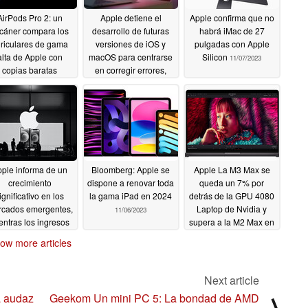
AirPods Pro 2: un
Apple detiene el
Apple confirma que no
cáner compara los
desarrollo de futuras
habrá iMac de 27
riculares de gama
versiones de iOS y
pulgadas con Apple
alta de Apple con
macOS para centrarse
Silicon
11/07/2023
copias baratas
en corregir errores,
según un informe
11/08/2023
11/08/2023
ple informa de un
Bloomberg: Apple se
Apple La M3 Max se
crecimiento
dispone a renovar toda
queda un 7% por
ignificativo en los
la gama iPad en 2024
detrás de la GPU 4080
cados emergentes,
Laptop de Nvidia y
11/06/2023
entras los ingresos
supera a la M2 Max en
mestrales se acercan
un 18% en la prueba
ow more articles
los 90.000 millones
Aztec Ruins de
e dólares
GFXBench
11/06/2023
11/04/2023
Next article
a audaz
Geekom Un mini PC 5: La bondad de AMD
⟩