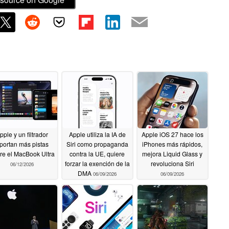
pple y un filtrador
Apple utiliza la IA de
Apple iOS 27 hace los
portan más pistas
Siri como propaganda
iPhones más rápidos,
re el MacBook Ultra
contra la UE, quiere
mejora Liquid Glass y
forzar la exención de la
revoluciona Siri
06/12/2026
DMA
06/09/2026
06/09/2026