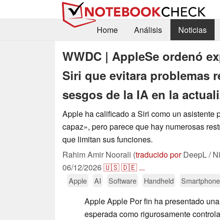
Home
Análisis
Noticias
WWDC | AppleSe ordenó exp
Siri que evitara problemas r
sesgos de la IA en la actual
Apple ha calificado a Siri como un asistent
capaz», pero parece que hay numerosas restr
que limitan sus funciones.
Rahim Amir Noorali (
traducido por
DeepL / N
06/12/2026
🇺🇸
🇩🇪
...
Apple
AI
Software
Handheld
Smartphone
Apple Apple Por fin ha presentado una 
esperada como rigurosamente controla