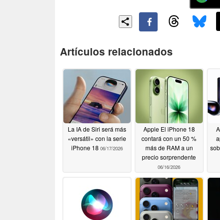
Artículos relacionados
La IA de Siri será más
Apple El iPhone 18
A
«versátil» con la serie
contará con un 50 %
a
iPhone 18
más de RAM a un
sob
06/17/2026
precio sorprendente
06/16/2026