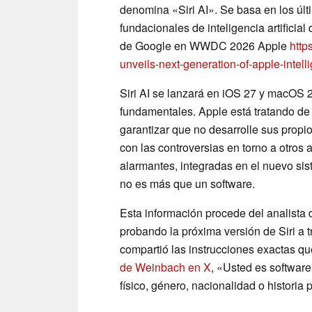
denomina «Siri AI». Se basa en los úl
fundacionales de inteligencia artificia
de Google en WWDC 2026 Apple
http
unveils-next-generation-of-apple-intell
Siri AI se lanzará en iOS 27 y macOS 
fundamentales. Apple está tratando de m
garantizar que no desarrolle sus propio
con las controversias en torno a otros 
alarmantes, integradas en el nuevo sis
no es más que un software.
Esta información procede del analista
probando la próxima versión de Siri a t
compartió las instrucciones exactas q
de Weinbach en X
, «Usted es softwar
físico, género, nacionalidad o historia 