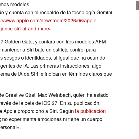
timos modelos
l de y cuenta con el respaldo de la tecnología Gemini
s://www.apple.com/newsroom/2026/06/apple-
igence-siri-ai-and-more/
.
27 Golden Gate, y contará con tres modelos AFM
antener a Siri bajo un estricto control para
s sesgos o identidades, al igual que ha ocurrido
agentes de IA. Las primeras instrucciones, algo
tema de IA de Siri le indican en términos claros que
 de Creative Strat, Max Weinbach, quien ha estado
ravés de la beta de iOS 27. En su publicación,
ue Apple proporcionó a Siri. Según
la publicación
e; no experimenta emociones ni tiene un cuerpo
personal».