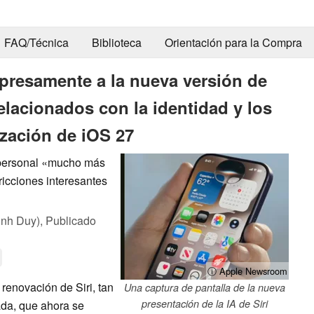
FAQ/Técnica
Biblioteca
Orientación para la Compra
resamente a la nueva versión de
elacionados con la identidad y los
ización de iOS 27
e personal «mucho más
icciones interesantes
inh Duy),
Publicado
ⓘ Apple Newsroom
renovación de Siri, tan
Una captura de pantalla de la nueva
presentación de la IA de Siri
da, que ahora se