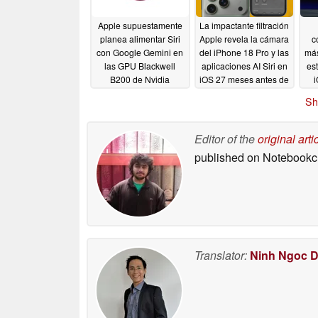
Apple supuestamente
La impactante filtración
planea alimentar Siri
Apple revela la cámara
c
con Google Gemini en
del iPhone 18 Pro y las
más
las GPU Blackwell
aplicaciones AI Siri en
es
B200 de Nvidia
iOS 27 meses antes de
i
lo previsto
06/04/2026
05/28/2026
Sh
Editor of the
original arti
published on Notebook
Translator:
Ninh Ngoc 