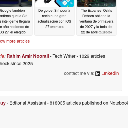
Google también
De golpe: Siri podría
The Expanse: Osiris
onfirma que la Siri
recibir una gran
Reborn obtiene la
 inteligente llegará
actualización con iOS
ventana de primavera
te año haciendo de
27
de 2027 y la beta del
04/07/2026
OS 27 'el elegido'
22 de abril
03/28/2026
04/23/2026
ow more articles
cle
:
Rahim Amir Noorali
- Tech Writer
- 1029 articles
check
since 2025
contact me via:
LinkedIn
Duy
- Editorial Assistant
- 818035 articles published on Notebo