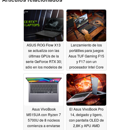
ASUS ROG Flow X13
Lanzamiento de los
se actualiza con las
portátiles para juegos
últimas GPUs de la
Asus TUF Gaming F15
serie GeForce RTX 30;
y F17 con un
sólo en los modelos de
procesador Intel Core
35 W
i9-11900H, pantalla de
05/21/2021
240Hz y más
05/11/2021
Asus VivoBook
El Asus VivoBook Pro
M515UA con Ryzen 7
14, delgado y ligero,
5700U de 8 núcleos
con pantalla OLED de
comienza a enviarse
2,8K y APU AMD