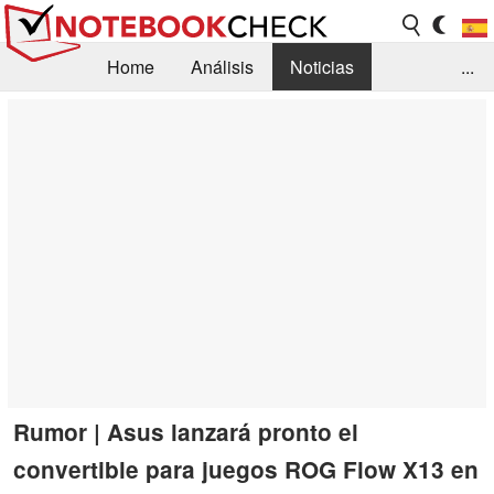
Home
Análisis
Noticias
...
FAQ/Técnica
Biblioteca
Orientación para la Compra
Busca
Contacto
Rumor | Asus lanzará pronto el
convertible para juegos ROG Flow X13 en