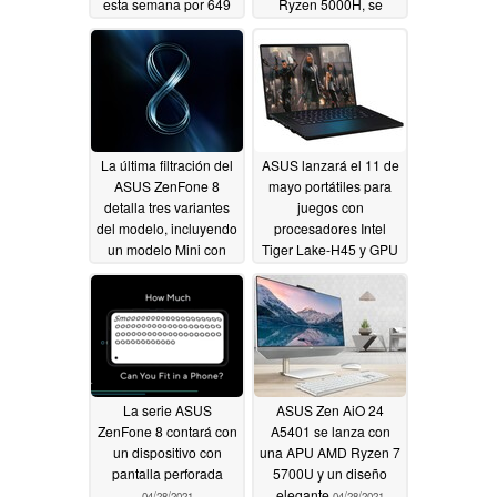
esta semana por 649
Ryzen 5000H, se
dólares
puede reservar por
05/11/2021
sólo 770 dólares en
China
05/05/2021
La última filtración del
ASUS lanzará el 11 de
ASUS ZenFone 8
mayo portátiles para
detalla tres variantes
juegos con
del modelo, incluyendo
procesadores Intel
un modelo Mini con
Tiger Lake-H45 y GPU
una cámara abatible;
NVIDIA de la serie RTX
el jack de 3,5 mm llega
30
04/29/2021
potencialmente a todos
los modelos
04/30/2021
La serie ASUS
ASUS Zen AiO 24
ZenFone 8 contará con
A5401 se lanza con
un dispositivo con
una APU AMD Ryzen 7
pantalla perforada
5700U y un diseño
elegante
04/28/2021
04/28/2021