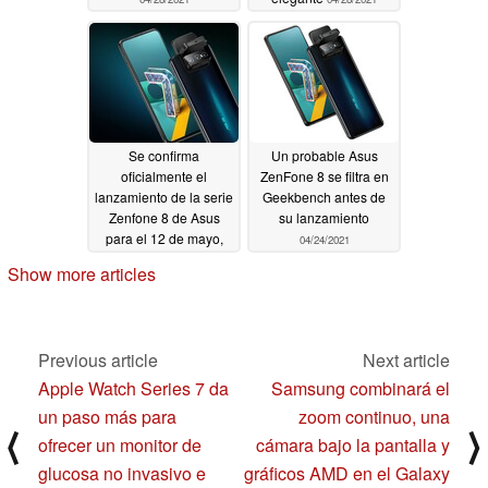
Se confirma
Un probable Asus
oficialmente el
ZenFone 8 se filtra en
lanzamiento de la serie
Geekbench antes de
Zenfone 8 de Asus
su lanzamiento
para el 12 de mayo,
04/24/2021
con el promocionado
Show more articles
Zenfone 8 Mini
compacto
04/25/2021
Previous article
Next article
Apple Watch Series 7 da
Samsung combinará el
un paso más para
zoom continuo, una
⟨
⟩
ofrecer un monitor de
cámara bajo la pantalla y
glucosa no invasivo e
gráficos AMD en el Galaxy