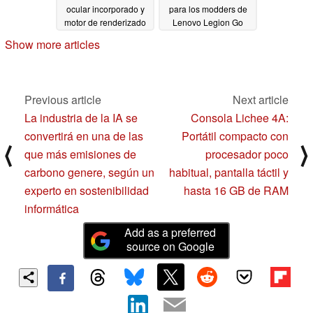
ocular incorporado y
para los modders de
motor de renderizado
Lenovo Legion Go
3D
12/14/2023
12/08/2023
Show more articles
Previous article
Next article
La industria de la IA se
Consola Lichee 4A:
convertirá en una de las
Portátil compacto con
⟨
⟩
que más emisiones de
procesador poco
carbono genere, según un
habitual, pantalla táctil y
experto en sostenibilidad
hasta 16 GB de RAM
informática
Add as a preferred
source on Google