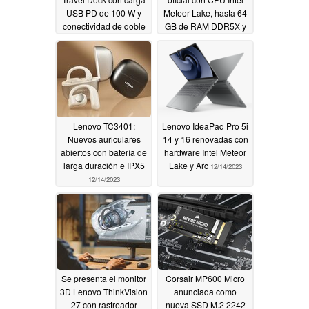
USB PD de 100 W y
Meteor Lake, hasta 64
conectividad de doble
GB de RAM DDR5X y
pantalla 4K
mucho más
12/15/2023
12/15/2023
Lenovo TC3401:
Lenovo IdeaPad Pro 5i
Nuevos auriculares
14 y 16 renovadas con
abiertos con batería de
hardware Intel Meteor
larga duración e IPX5
Lake y Arc
12/14/2023
12/14/2023
Se presenta el monitor
Corsair MP600 Micro
3D Lenovo ThinkVision
anunciada como
27 con rastreador
nueva SSD M.2 2242