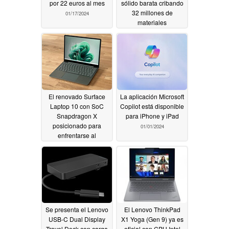
por 22 euros al mes
sólido barata cribando
32 millones de
01/17/2024
materiales
electrolíticos virtuales
01/12/2024
El renovado Surface
La aplicación Microsoft
Laptop 10 con SoC
Copilot está disponible
Snapdragon X
para iPhone y iPad
posicionado para
01/01/2024
enfrentarse al
MacBook Air se filtra
junto a la nueva
Surface Pro 2 en 1
01/03/2024
Se presenta el Lenovo
El Lenovo ThinkPad
USB-C Dual Display
X1 Yoga (Gen 9) ya es
Travel Dock con carga
oficial con CPU Intel