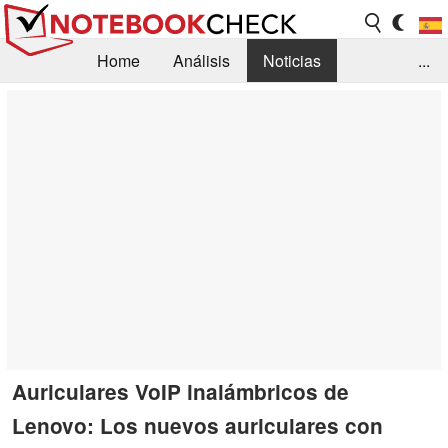
Home
Análisis
Noticias
...
FAQ/Técnica
Biblioteca
Orientación para la Compra
Busca
Contacto
Auriculares VoIP inalámbricos de
Lenovo: Los nuevos auriculares con