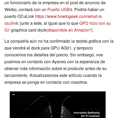
un funcionario de la empresa en el post de anuncio de
Weibo, contará con un
Puerto USB4
. Podría haber un
puerto OCuLink
https://www.howtogeek.com/what-is-
oculink/
junto a éste, al igual que lo que
GPD hizo con su
G1
graphics card dock
(disponible en Amazon
).
La compañía aún no ha confirmado la tarjeta gráfica con la
que vendrá el dock para GPU AG01, y tampoco
conocemos los detalles del precio. Sin embargo, nos
pusimos en contacto con Ayaneo con la esperanza de
obtener más información sobre el producto antes de su
lanzamiento. Actualizaremos este artículo cuando la
empresa se ponga en contacto con nosotros.