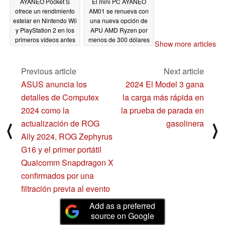
AYANEO Pocket S
El mini PC AYANEO
ofrece un rendimiento
AM01 se renueva con
estelar en Nintendo Wii
una nueva opción de
y PlayStation 2 en los
APU AMD Ryzen por
primeros vídeos antes
menos de 300 dólares
Show more articles
de su lanzamiento en
03/15/2024
abril
04/05/2024
Previous article
Next article
ASUS anuncia los
2024 El Model 3 gana
detalles de Computex
la carga más rápida en
2024 como la
la prueba de parada en
actualización de ROG
gasolinera
⟨
⟩
Ally 2024, ROG Zephyrus
G16 y el primer portátil
Qualcomm Snapdragon X
confirmados por una
filtración previa al evento
Add as a preferred
source on Google