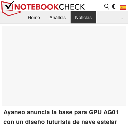
Home
Análisis
Noticias
...
FAQ/Técnica
Biblioteca
Orientación para la Compra
Busca
Contacto
Ayaneo anuncia la base para GPU AG01
con un diseño futurista de nave estelar