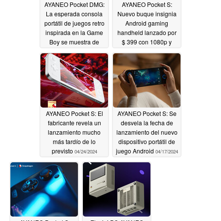
AYANEO Pocket DMG:
AYANEO Pocket S:
La esperada consola
Nuevo buque insignia
portátil de juegos retro
Android gaming
inspirada en la Game
handheld lanzado por
Boy se muestra de
$ 399 con 1080p y
nuevo con una posible
1440p variantes de
fecha de lanzamiento
pantalla
04/27/2024
05/16/2024
AYANEO Pocket S: El
AYANEO Pocket S: Se
fabricante revela un
desvela la fecha de
lanzamiento mucho
lanzamiento del nuevo
más tardío de lo
dispositivo portátil de
previsto
juego Android
04/24/2024
04/17/2024