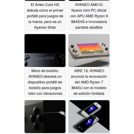
El Antec Core HS
AYANEO AM01S:
debuta como el primer
Nuevo mini PC oficial
portátil para juegos de
con APU AMD Ryzen 9
la marca, pero es un
8845HS e innovadora
Ayaneo Slide
pantalla abatible
rebautizado
05/21/2024
05/18/2024
Micro de bolsillo:
AIRE 1S: AYANEO
AYANEO desvela un
anuncia la renovación
dispositivo portátil de
del AMD Ryzen 7
bolsillo para juegos
8840U con el modelo
retro con vibraciones
de edición limitada
de Game Boy Micro
Eiyuden Chronicle
05/18/2024
05/18/2024