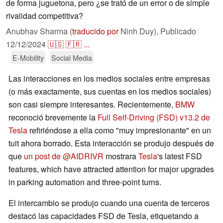
de forma juguetona, pero ¿se trató de un error o de simple
rivalidad competitiva?
Anubhav Sharma (
traducido por
Ninh Duy),
Publicado
12/12/2024
🇺🇸
🇫🇷
...
E-Mobility
Social Media
Las interacciones en los medios sociales entre empresas
(o más exactamente, sus cuentas en los medios sociales)
son casi siempre interesantes. Recientemente,
BMW
reconoció brevemente la
Full Self-Driving (FSD) v13.2 de
Tesla
refiriéndose a ella como "muy impresionante" en un
tuit ahora borrado. Esta interacción se produjo después de
que
un post de @AIDRIVR
mostrara
Tesla
's latest FSD
features, which have attracted attention for major upgrades
in parking automation and three-point turns.
El intercambio se produjo cuando una cuenta de terceros
destacó las capacidades FSD de Tesla, etiquetando a