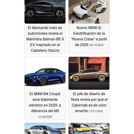
El fabricante indio de
Nuevo BMW i3:
automóviles revela el
Electrificación de la
Mahindra Batman BE 6
"Nueva Clase" a partir
EV inspirado en el
de 2026
08/14/2025
Caballero Oscuro
08/18/2025
El BMW M4 Coupé
El jefe de diseño de
será totalmente
Tesla revela por qué el
eléctrico en 2029, a
Cybercab es de color
diferencia del M3
amarillo
12/21/2024
01/08/2025