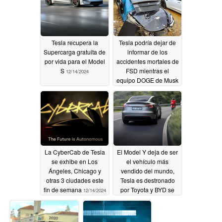
Tesla recupera la
Tesla podría dejar de
Supercarga gratuita de
informar de los
por vida para el Model
accidentes mortales de
S
FSD mientras el
12/14/2024
equipo DOGE de Musk
se prepara para
abandonar las normas
de seguridad federales
12/14/2024
La CyberCab de Tesla
El Model Y deja de ser
se exhibe en Los
el vehículo más
Ángeles, Chicago y
vendido del mundo,
otras 3 ciudades este
Tesla es destronado
fin de semana
por Toyota y BYD se
12/14/2024
anota la mayor subida
12/13/2024