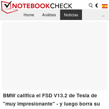
Home
Análisis
Noticias
...
FAQ/Técnica
Biblioteca
Orientación para la Compra
Busca
Contacto
BMW califica el FSD V13.2 de Tesla de
"muy impresionante" - y luego borra su