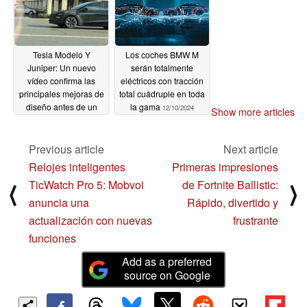
Tesla Modelo Y
Los coches BMW M
Juniper: Un nuevo
serán totalmente
vídeo confirma las
eléctricos con tracción
principales mejoras de
total cuádruple en toda
diseño antes de un
la gama
12/10/2024
Show more articles
posible lanzamiento en
enero
12/13/2024
Previous article
Next article
Relojes inteligentes
Primeras impresiones
TicWatch Pro 5: Mobvoi
de Fortnite Ballistic:
⟨
⟩
anuncia una
Rápido, divertido y
actualización con nuevas
frustrante
funciones
Add as a preferred
source on Google