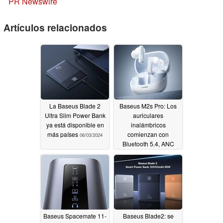
PR Newswire
Artículos relacionados
La Baseus Blade 2
Baseus M2s Pro: Los
Ultra Slim Power Bank
auriculares
ya está disponible en
inalámbricos
más países
comienzan con
06/03/2024
Bluetooth 5.4, ANC
extra fuerte y batería
de larga duración
04/24/2024
Baseus Spacemate 11-
Baseus Blade2: se