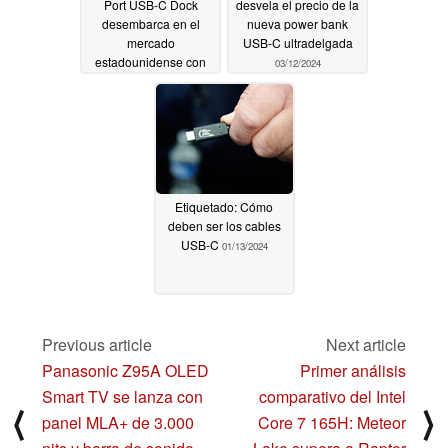
Port USB-C Dock
desvela el precio de la
desembarca en el
nueva power bank
mercado
USB-C ultradelgada
estadounidense con
03/12/2024
un descuento de
lanzamiento de hasta
el 45
04/15/2024
Etiquetado: Cómo
deben ser los cables
USB-C
01/13/2024
Previous article
Next article
Panasonic Z95A OLED
Primer análisis
Smart TV se lanza con
comparativo del Intel
⟨
⟩
panel MLA+ de 3.000
Core 7 165H: Meteor