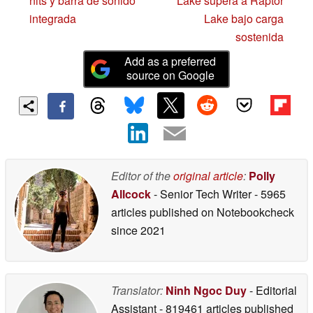
nits y barra de sonido
Lake supera a Raptor
integrada
Lake bajo carga
sostenida
Add as a preferred
source on Google
Editor of the
original article
:
Polly
Allcock
- Senior Tech Writer
- 5965
articles published on Notebookcheck
since 2021
Translator:
Ninh Ngoc Duy
- Editorial
Assistant
- 819461 articles published