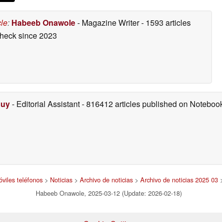
cle
:
Habeeb Onawole
- Magazine Writer
- 1593 articles
check
since 2023
Duy
- Editorial Assistant
- 816412 articles published on Notebo
óviles teléfonos
>
Noticias
>
Archivo de noticias
>
Archivo de noticias 2025 03
>
Habeeb Onawole, 2025-03-12 (Update: 2026-02-18)