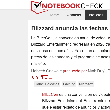
Home
Análisis
Noticias
Blizzard anuncia las fechas
La BlizzCon, la convención anual de videoju
Blizzard Entertainment, regresará en 2026 tr
descanso de unos años. Ya se han anunciado 
precio de las entradas y el programa de acto
misterio.
Habeeb Onawole (
traducido por
Ninh Duy),
P
🇺🇸
🇳🇱
...
Game Releases
Gaming
Microsoft
BlizzCon
es una convención de videoj
Blizzard Entertainment. Este evento d
suele estar repleto de anuncios y activ