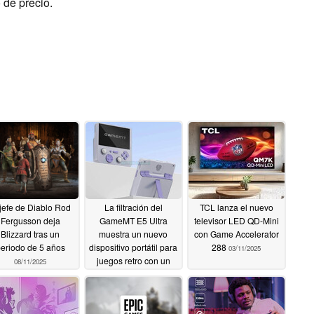
 de precio.
 jefe de Diablo Rod
La filtración del
TCL lanza el nuevo
Fergusson deja
GameMT E5 Ultra
televisor LED QD-Mini
Blizzard tras un
muestra un nuevo
con Game Accelerator
eriodo de 5 años
dispositivo portátil para
288
03/11/2025
juegos retro con un
08/11/2025
formato achaparrado
03/11/2025