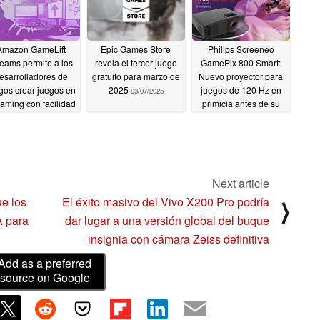
Amazon GameLift
Epic Games Store
Philips Screeneo
reams permite a los
revela el tercer juego
GamePix 800 Smart:
esarrolladores de
gratuito para marzo de
Nuevo proyector para
gos crear juegos en
2025
juegos de 120 Hz en
03/07/2025
eaming con facilidad
primicia antes de su
lanzamiento en abril
03/10/2025
03/06/2025
Next article
e los
El éxito masivo del Vivo X200 Pro podría
⟩
A para
dar lugar a una versión global del buque
insignia con cámara Zeiss definitiva
Add as a preferred
source on Google