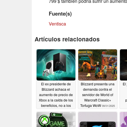
799 $ también podría sufrir un aumento
Fuente(s)
Ventisca
Artículos relacionados
El ex presidente de
Blizzard presenta una
El
Blizzard achaca el
demanda contra el
aumento de precio de
servidor de World of
Xbox a la caída de los
Warcraft Classic+
p
beneficios, no a los
Tortuga WoW
09/01/2025
aranceles
09/23/2025