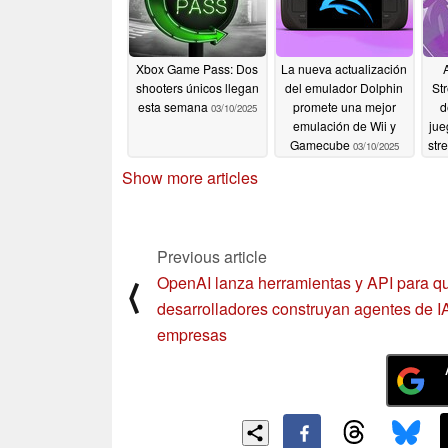
Xbox Game Pass: Dos
La nueva actualización
shooters únicos llegan
del emulador Dolphin
St
esta semana
promete una mejor
d
03/10/2025
emulación de Wii y
jue
Gamecube
str
03/10/2025
Show more articles
Previous article
OpenAI lanza herramientas y API para qu
⟨
desarrolladores construyan agentes de I
empresas