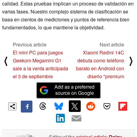
calidad. Estas pruebas implican un proceso de validación en
varias fases. Nuestro complejo sistema de clasificación se
basa en cientos de mediciones y puntos de referencia bien
fundamentados, lo que mantiene la objetividad.
Previous article
Next article
El mini PC para juegos
Xiaomi Redmi 14C
⟨
⟩
Geekom Megamini G1
debuta como teléfono
sale a la venta anticipada
barato en Android con
el 3 de septiembre
diseño "premium
Add as a preferred
source on Google
Editor of the
original article
:
Daisy