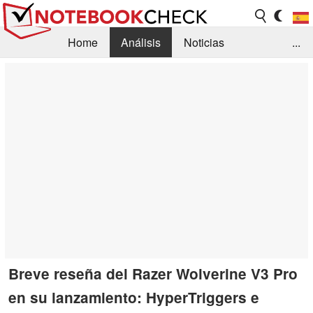
Home
Análisis
Noticias
...
FAQ/Técnica
Biblioteca
Orientación para la Compra
Busca
Contacto
Breve reseña del Razer Wolverine V3 Pro
en su lanzamiento: HyperTriggers e