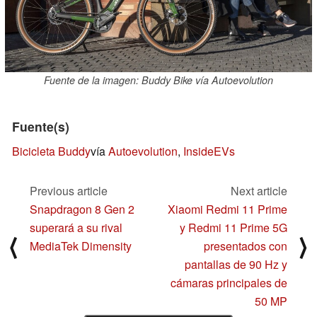
Fuente de la imagen: Buddy Bike vía Autoevolution
Fuente(s)
Bicicleta Buddy
vía
Autoevolution
,
InsideEVs
Previous article
Next article
Snapdragon 8 Gen 2
Xiaomi Redmi 11 Prime
superará a su rival
y Redmi 11 Prime 5G
⟨
⟩
MediaTek Dimensity
presentados con
pantallas de 90 Hz y
cámaras principales de
50 MP