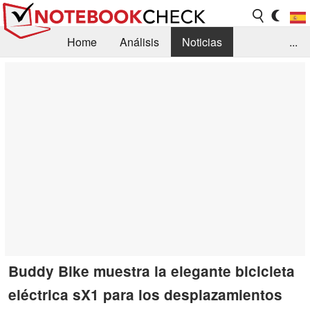
Home
Análisis
Noticias
...
FAQ/Técnica
Biblioteca
Orientación para la Compra
Busca
Contacto
Buddy Bike muestra la elegante bicicleta
eléctrica sX1 para los desplazamientos