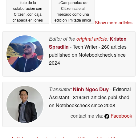
fruto de la
«Campanola» de
colaboración con
Citizen sale al
Citizen, con caja
mercado como una
chapada en iones
edición limitada única
Show more articles
negros y esfera que
con una esfera
brilla en la oscuridad
giratoria de 452
estrellas
Editor of the
original article
:
Kristen
07/02/2026
07/01/2026
Spradlin
- Tech Writer
- 260 articles
published on Notebookcheck
since
2024
Translator:
Ninh Ngoc Duy
- Editorial
Assistant
- 819461 articles published
on Notebookcheck
since 2008
contact me via:
Facebook