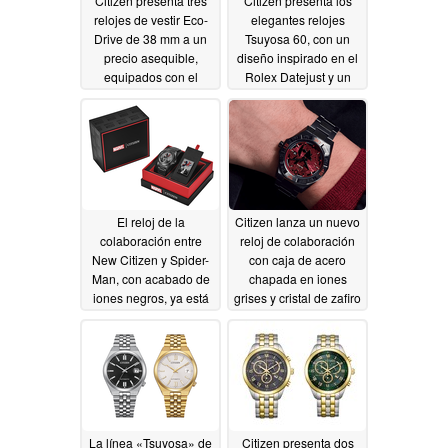
Citizen presenta tres
Citizen presenta los
relojes de vestir Eco-
elegantes relojes
Drive de 38 mm a un
Tsuyosa 60, con un
precio asequible,
diseño inspirado en el
equipados con el
Rolex Datejust y un
calibre E116
fondo de caja
08/01/2026
transparente.
07/24/2026
El reloj de la
Citizen lanza un nuevo
colaboración entre
reloj de colaboración
New Citizen y Spider-
con caja de acero
Man, con acabado de
chapada en iones
iones negros, ya está
grises y cristal de zafiro
disponible para su
07/18/2026
compra en EE. UU.
07/23/2026
La línea «Tsuyosa» de
Citizen presenta dos