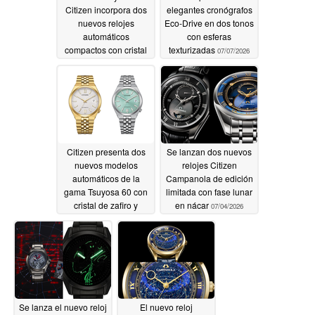
Citizen incorpora dos
elegantes cronógrafos
nuevos relojes
Eco-Drive en dos tonos
automáticos
con esferas
compactos con cristal
texturizadas
07/07/2026
de zafiro
07/09/2026
Citizen presenta dos
Se lanzan dos nuevos
nuevos modelos
relojes Citizen
automáticos de la
Campanola de edición
gama Tsuyosa 60 con
limitada con fase lunar
cristal de zafiro y
en nácar
07/04/2026
motivos guilloché
07/07/2026
Se lanza el nuevo reloj
El nuevo reloj