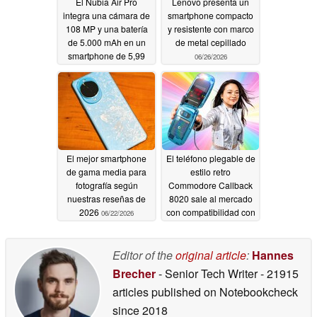
El Nubia Air Pro
Lenovo presenta un
integra una cámara de
smartphone compacto
108 MP y una batería
y resistente con marco
de 5.000 mAh en un
de metal cepillado
smartphone de 5,99
06/26/2026
mm
06/26/2026
El mejor smartphone
El teléfono plegable de
de gama media para
estilo retro
fotografía según
Commodore Callback
nuestras reseñas de
8020 sale al mercado
2026
con compatibilidad con
06/22/2026
las aplicaciones de l
Android
06/16/2026
Editor of the
original article
:
Hannes
Brecher
- Senior Tech Writer
- 21915
articles published on Notebookcheck
since 2018