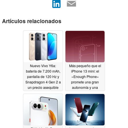
Artículos relacionados
Nuevo Vivo Y6a:
Más pequeño que el
batería de 7.200 mAh,
iPhone 13 mini: el
pantalla de 120 Hz y
«Enough Phone»
Snapdragon 4 Gen 2 a
promete una gran
un precio asequible
autonomía y una
carcasa trasera
06/26/2026
atornillable
06/26/2026