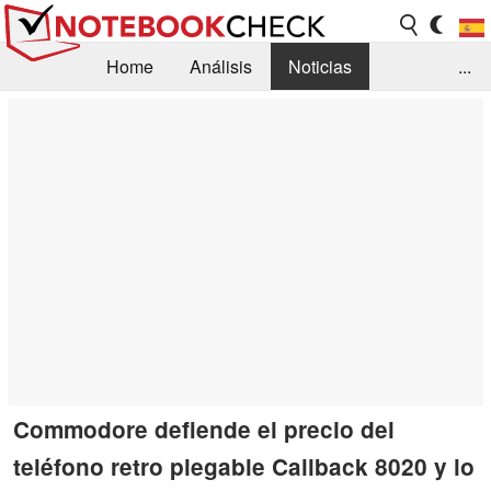
Home
Análisis
Noticias
...
FAQ/Técnica
Biblioteca
Orientación para la Compra
Busca
Contacto
Commodore defiende el precio del
teléfono retro plegable Callback 8020 y lo