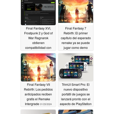
Final Fantasy XVI,
Final Fantasy 7
Frostpunk 2 y God of
Rebirth: El primer
War Ragnarok
capítulo del esperado
obtienen
remake ya se puede
compatibilidad con
jugar como demo
DLSS 3 y Reflex en el
02/09/2024
nuevo controlador
Nvidia GeForce Game
Ready 561.09
09/12/2024
Final Fantasy VII
TrimUI Smart Pro: El
Rebirth: Los pedidos
nuevo dispositivo
anticipados reciben
portátil de juegos se
gratis el Remake
lanzará pronto con el
Intergrade
aspecto de PlayStation
01/23/2024
Vita
07/08/2023