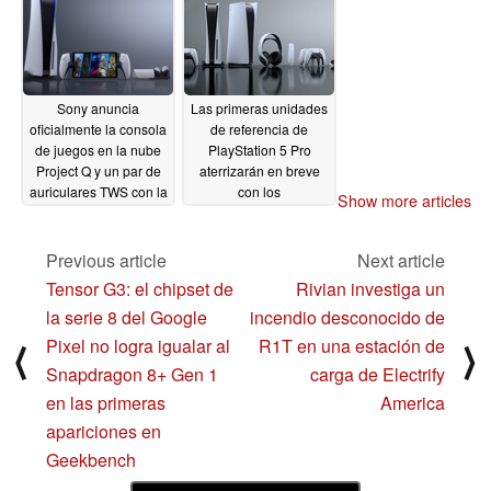
Sony anuncia
Las primeras unidades
oficialmente la consola
de referencia de
de juegos en la nube
PlayStation 5 Pro
Project Q y un par de
aterrizarán en breve
auriculares TWS con la
con los
Show more articles
marca PlayStation
desarrolladores de
Sony para probar sus
05/25/2023
especificaciones
Previous article
Next article
05/04/2023
Tensor G3: el chipset de
Rivian investiga un
la serie 8 del Google
incendio desconocido de
Pixel no logra igualar al
R1T en una estación de
⟨
⟩
Snapdragon 8+ Gen 1
carga de Electrify
en las primeras
America
apariciones en
Geekbench