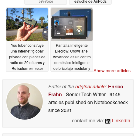
estuche de AirPods
04/14/2026
con batería para 2
semanas
04/14/2026
YouTuber construye
Pantalla inteligente
una Internet "global"
Elecrow: CrowPanel
privada con placas de
Advanced es un centro
radio de 20 dólares y
doméstico inteligente
Reticulum
de bricolaje modular y
04/14/2026
Show more articles
asequible
02/23/2026
Editor of the
original article
:
Enrico
Frahn
- Senior Tech Writer
- 9145
articles published on Notebookcheck
since 2021
contact me via:
LinkedIn