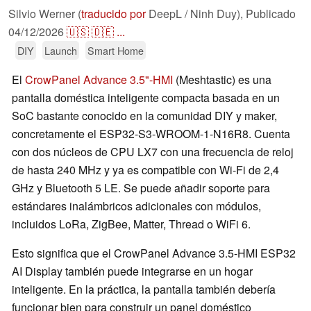
Silvio Werner (
traducido por
DeepL / Ninh Duy),
Publicado
04/12/2026
🇺🇸
🇩🇪
...
DIY
Launch
Smart Home
El
CrowPanel Advance 3.5"-HMI
(Meshtastic) es una
pantalla doméstica inteligente compacta basada en un
SoC bastante conocido en la comunidad DIY y maker,
concretamente el ESP32-S3-WROOM-1-N16R8. Cuenta
con dos núcleos de CPU LX7 con una frecuencia de reloj
de hasta 240 MHz y ya es compatible con Wi-Fi de 2,4
GHz y Bluetooth 5 LE. Se puede añadir soporte para
estándares inalámbricos adicionales con módulos,
incluidos LoRa, ZigBee, Matter, Thread o WiFi 6.
Esto significa que el CrowPanel Advance 3.5-HMI ESP32
AI Display también puede integrarse en un hogar
inteligente. En la práctica, la pantalla también debería
funcionar bien para construir un panel doméstico