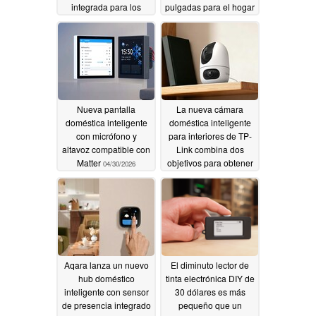
integrada para los
pulgadas para el hogar
hogares inteligentes
inteligente
05/19/2026
07/04/2026
Nueva pantalla
La nueva cámara
doméstica inteligente
doméstica inteligente
con micrófono y
para interiores de TP-
altavoz compatible con
Link combina dos
Matter
objetivos para obtener
04/30/2026
un campo de visión
más amplio
04/22/2026
Aqara lanza un nuevo
El diminuto lector de
hub doméstico
tinta electrónica DIY de
inteligente con sensor
30 dólares es más
de presencia integrado
pequeño que un