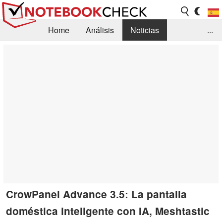
Home
Análisis
Noticias
...
FAQ/Técnica
Biblioteca
Orientación para la Compra
Busca
Contacto
CrowPanel Advance 3.5: La pantalla
doméstica inteligente con IA, Meshtastic