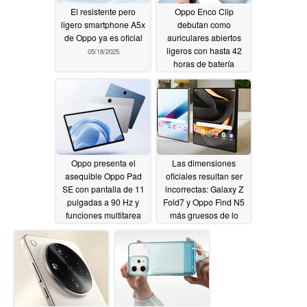
El resistente pero
Oppo Enco Clip
ligero smartphone A5x
debutan como
de Oppo ya es oficial
auriculares abiertos
ligeros con hasta 42
05/18/2025
horas de batería
05/16/2025
Oppo presenta el
Las dimensiones
asequible Oppo Pad
oficiales resultan ser
SE con pantalla de 11
incorrectas: Galaxy Z
pulgadas a 90 Hz y
Fold7 y Oppo Find N5
funciones multitarea
más gruesos de lo
especificado
05/15/2025
05/14/2025