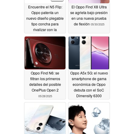
Encuentre el N5 Flip:
El Oppo Find X8 Ultra
Oppo patenta un
se agrieta bajo presión
nuevo diseño plegable
en una nueva prueba
tipo concha para
de flexión
05/30/2025
rivalizar con la
convergencia de
Samsung Galaxy Z Flip
y Motorola Razr
05/30/2025
Oppo Find N6: se
Oppo A5x 5G: el nuevo
filtran los primeros
smartphone de gama
detalles del posible
económica de Oppo
OnePlus Open 2
debuta con el SoC
Dimensity 6300
05/28/2025
05/24/2025