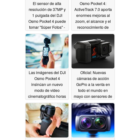
El sensor de alta
Osmo Pocket 4:
resolución de 37MP y
ActiveTrack 7.0 aporta
1 pulgada del DJI
enormes mejoras al
Osmo Pocket 4 puede
zoom, el alcance y el
tomar "Súper Fotos" -
reconocimiento de
así es como
sujetos
04/17/2026
04/17/2026
Las imágenes del DJI
Oficial: Nuevas
Osmo Pocket 4
cámaras de acción
insinúan un nuevo
GoPro a la venta en
modo de vídeo
todo el mundo en
cinematográfico horas
mayo con sensores de
antes de su
1 pulgada
04/14/2026
lanzamiento
04/15/2026