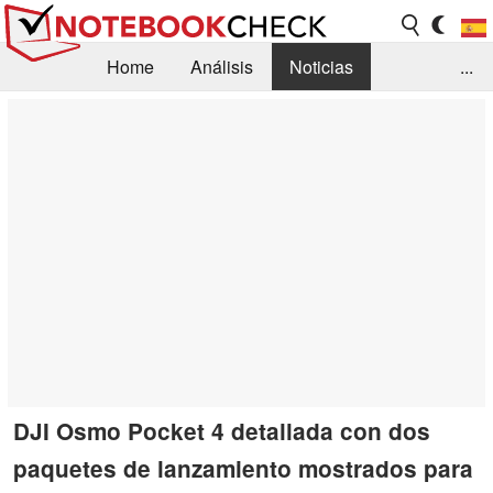
Home
Análisis
Noticias
...
FAQ/Técnica
Biblioteca
Orientación para la Compra
Busca
Contacto
DJI Osmo Pocket 4 detallada con dos
paquetes de lanzamiento mostrados para