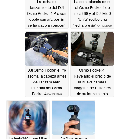
La fecha de
La competencia entre
lanzamiento del DJI
el Osmo Pocket 4 de
Osmo Pocket 4 Pro con
Insta360 y el DJI Mic 3
doble cámara por fin
"Ultra" recibe una
se ha dado a conocer;
"fecha previa"
04/13/2026
llegará muy pronto
04/14/2026
DJI Osmo Pocket 4 Pro
Osmo Pocket 4:
asoma la cabeza antes
Revelado el precio de
del lanzamiento
la nueva cámara
mundial del Osmo
vlogging de DJI antes
Pocket 4
de su lanzamiento
04/13/2026
mundial
04/13/2026
La Insta360 Luna Ultra
Se filtra un gran