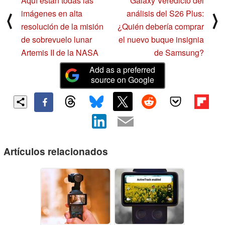
Aquí están todas las
Galaxy Veredicto del
imágenes en alta
análisis del S26 Plus:
⟨
⟩
resolución de la misión
¿Quién debería comprar
de sobrevuelo lunar
el nuevo buque insignia
Artemis II de la NASA
de Samsung?
Add as a preferred
source on Google
Artículos relacionados