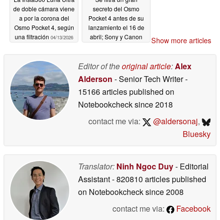
de doble cámara viene
secreto del Osmo
a por la corona del
Pocket 4 antes de su
Osmo Pocket 4, según
lanzamiento el 16 de
una filtración
abril; Sony y Canon
04/13/2026
Show more articles
están sudando
04/13/2026
Editor of the
original article
:
Alex
Alderson
- Senior Tech Writer
-
15166 articles published on
Notebookcheck
since 2018
contact me via:
@aldersonaj
,
Bluesky
Translator:
Ninh Ngoc Duy
- Editorial
Assistant
- 820810 articles published
on Notebookcheck
since 2008
contact me via:
Facebook