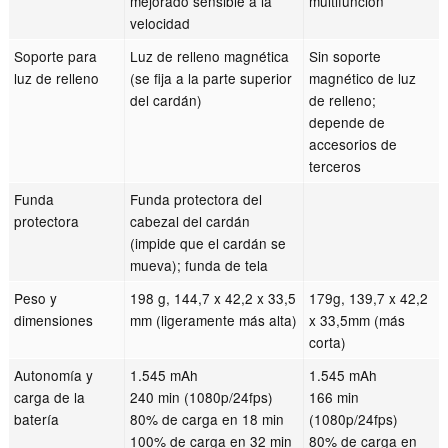
mejorado sensible a la
multifunción
velocidad
Soporte para
Luz de relleno magnética
Sin soporte
luz de relleno
(se fija a la parte superior
magnético de luz
del cardán)
de relleno;
depende de
accesorios de
terceros
Funda
Funda protectora del
protectora
cabezal del cardán
(impide que el cardán se
mueva); funda de tela
Peso y
198 g, 144,7 x 42,2 x 33,5
179g, 139,7 x 42,2
dimensiones
mm (ligeramente más alta)
x 33,5mm (más
corta)
Autonomía y
1.545 mAh
1.545 mAh
carga de la
240 min (1080p/24fps)
166 min
batería
80% de carga en 18 min
(1080p/24fps)
100% de carga en 32 min
80% de carga en