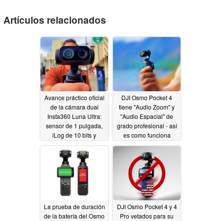
Artículos relacionados
Avance práctico oficial
DJI Osmo Pocket 4
de la cámara dual
tiene "Audio Zoom" y
Insta360 Luna Ultra:
"Audio Espacial" de
sensor de 1 pulgada,
grado profesional - así
iLog de 10 bits y
es como funciona
apertura de f/1,8 para
04/19/2026
DJI
04/21/2026
La prueba de duración
DJI Osmo Pocket 4 y 4
de la batería del Osmo
Pro vetados para su