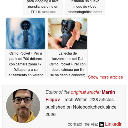
para vlogging a nivel
insinúan un nuevo
mundial pero no en
modo de vídeo
EE.UU
cinematográfico horas
04/16/2026
antes de su
lanzamiento
04/15/2026
Osmo Pocket 4 Pro a
La fecha de
partir de 700 dólares
lanzamiento del DJI
con cámara zoom 4x;
Osmo Pocket 4 Pro con
DJI apunta a su
doble cámara por fin
lanzamiento en verano
se ha dado a conocer;
Show more articles
llegará muy pronto
04/15/2026
04/14/2026
Editor of the
original article
:
Martin
Filipov
- Tech Writer
- 228 articles
published on Notebookcheck
since
2026
contact me via:
LinkedIn