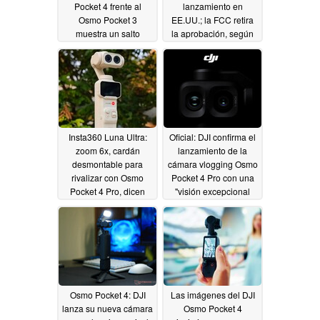
Pocket 4 frente al
lanzamiento en
Osmo Pocket 3
EE.UU.; la FCC retira
muestra un salto
la aprobación, según
masivo en los tiempos
una filtración - ¿es este
de grabación
el final?
04/19/2026
04/17/2026
Insta360 Luna Ultra:
Oficial: DJI confirma el
zoom 6x, cardán
lanzamiento de la
desmontable para
cámara vlogging Osmo
rivalizar con Osmo
Pocket 4 Pro con una
Pocket 4 Pro, dicen
"visión excepcional
nuevas filtraciones
04/16/2026
04/17/2026
Osmo Pocket 4: DJI
Las imágenes del DJI
lanza su nueva cámara
Osmo Pocket 4