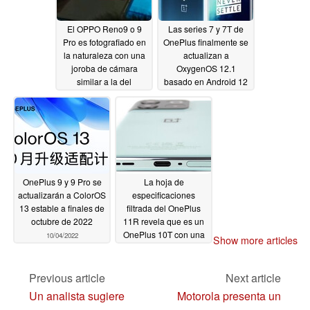
El OPPO Reno9 o 9
Las series 7 y 7T de
Pro es fotografiado en
OnePlus finalmente se
la naturaleza con una
actualizan a
joroba de cámara
OxygenOS 12.1
similar a la del
basado en Android 12
OnePlus 10 Pro
10/08/2022
10/13/2022
OnePlus 9 y 9 Pro se
La hoja de
actualizarán a ColorOS
especificaciones
13 estable a finales de
filtrada del OnePlus
octubre de 2022
11R revela que es un
OnePlus 10T con una
10/04/2022
Show more articles
nueva capa de pintura
09/30/2022
Previous article
Next article
Un analista sugiere
Motorola presenta un