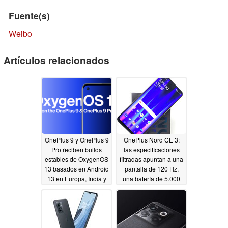
Fuente(s)
Weibo
Artículos relacionados
OnePlus 9 y OnePlus 9
OnePlus Nord CE 3:
Pro reciben builds
las especificaciones
estables de OxygenOS
filtradas apuntan a una
13 basados en Android
pantalla de 120 Hz,
13 en Europa, India y
una batería de 5.000
Norteamérica
mAh y una cámara de
11/12/2022
108 MP
11/10/2022