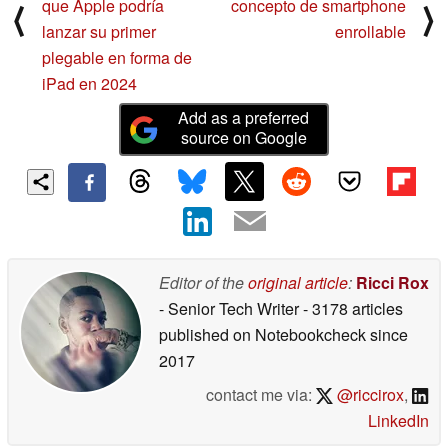
que Apple podría
concepto de smartphone
⟨
⟩
lanzar su primer
enrollable
plegable en forma de
iPad en 2024
Add as a preferred
source on Google
Editor of the
original article
:
Ricci Rox
- Senior Tech Writer
- 3178 articles
published on Notebookcheck
since
2017
contact me via:
@riccirox
,
LinkedIn