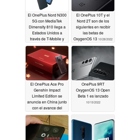
El OnePlus Nord N300
El OnePlus 10T y el
5G con MediaTek
Nord 2T son de los
Dimensity 810 llega a
siguientes en recibir
Estados Unidos a
las betas de
través de T-Mobile y
OxygenOS 13
10/28/2022
Metro
11/04/2022
El OnePlus Ace Pro
OnePlus 9RT
Genshin Impact
OxygenOS 13 Open
Limited Edition se
Beta 1 es lanzado
anuncia en China junto
10/15/2022
con el avance del
Black Friday de la
marca en Estados
Unidos
10/25/2022