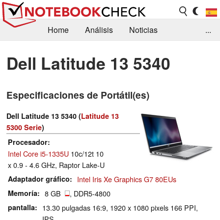
Home
Análisis
Noticias
...
FAQ/Técnica
Biblioteca
Dell Latitude 13 5340
Orientación para la Compra
Busca
Especificaciones de Portátil(es)
Contacto
Dell Latitude 13 5340 (
Latitude 13
5300 Serie
)
Procesador
Intel Core i5-1335U
10c/12t 10
x 0.9 - 4.6 GHz, Raptor Lake-U
Adaptador gráfico
Intel Iris Xe Graphics G7 80EUs
Memoría
8 GB
, DDR5-4800
pantalla
13.30 pulgadas 16:9, 1920 x 1080 pixels 166 PPI,
IPS