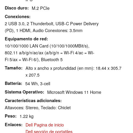
Disco duro
M.2 PCIe
Conexiones
2 USB 3.0, 2 Thunderbolt, USB-C Power Delivery
(PD), 1 HDMI, Audio Conexiones: 3.5mm
Equipamento de red
10/100/1000 LAN Card (10/100/1000MBit/s),
802.11 a/b/g/n/ac/ax (a/b/g/n = Wi-Fi 4/ac = Wi-
Fi 5/ax = Wi-Fi 6/), Bluetooth 5
Tamaño
Alto x ancho x profundidad (en mm): 18.44 x 305.7
x 207.5
Battería
54 Wh, 3-cell
Sistema Operativo
Microsoft Windows 11 Home
Características adicionales
Altavoces: Stereo, Teclado: Chiclet
Peso
1.22 kg
Enlaces
Dell Pagina de inicio
Dell sección de portatiles