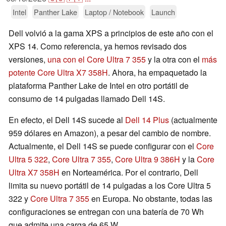
Intel
Panther Lake
Laptop / Notebook
Launch
Dell volvió a la gama XPS a principios de este año con el
XPS 14. Como referencia, ya hemos revisado dos
versiones,
una con el Core Ultra 7 355
y la otra con el
más
potente Core Ultra X7 358H
. Ahora, ha empaquetado la
plataforma Panther Lake de Intel en otro portátil de
consumo de 14 pulgadas llamado Dell 14S.
En efecto, el Dell 14S sucede al
Dell 14 Plus
(actualmente
959 dólares en Amazon), a pesar del cambio de nombre.
Actualmente, el Dell 14S se puede configurar con el
Core
Ultra 5 322
,
Core Ultra 7 355
,
Core Ultra 9 386H
y la
Core
Ultra X7 358H
en Norteamérica. Por el contrario, Dell
limita su nuevo portátil de 14 pulgadas a los Core Ultra 5
322 y
Core Ultra 7 355
en Europa. No obstante, todas las
configuraciones se entregan con una batería de 70 Wh
que admite una carga de 65 W.