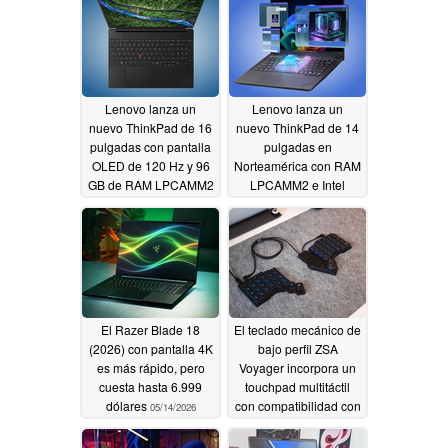
de 320 W y una
pantalla Mini LED 4K
05/16/2026
Lenovo lanza un
Lenovo lanza un
nuevo ThinkPad de 16
nuevo ThinkPad de 14
pulgadas con pantalla
pulgadas en
OLED de 120 Hz y 96
Norteamérica con RAM
GB de RAM LPCAMM2
LPCAMM2 e Intel
Panther Lake
05/16/2026
05/15/2026
El Razer Blade 18
El teclado mecánico de
(2026) con pantalla 4K
bajo perfil ZSA
es más rápido, pero
Voyager incorpora un
cuesta hasta 6.999
touchpad multitáctil
dólares
con compatibilidad con
05/14/2026
versiones anteriores
05/14/2026