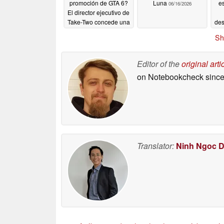
promoción de GTA 6?
Luna
es
06/16/2026
El director ejecutivo de
Take-Two concede una
des
entrevista en la calle
Sh
06/16/2026
Editor of the
original arti
on Notebookcheck
since
Translator:
Ninh Ngoc 