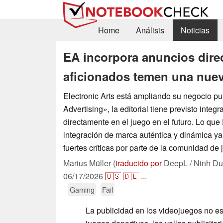
Home
Análisis
Noticias
EA incorpora anuncios direc
aficionados temen una nuev
Electronic Arts está ampliando su negocio pu
Advertising», la editorial tiene previsto integ
directamente en el juego en el futuro. Lo qu
integración de marca auténtica y dinámica ya
fuertes críticas por parte de la comunidad de
Marius Müller (
traducido por
DeepL / Ninh Du
06/17/2026
🇺🇸
🇩🇪
...
Gaming
Fail
La publicidad en los videojuegos no e