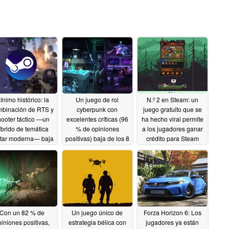
ínimo histórico: la
Un juego de rol
N.º 2 en Steam: un
binación de RTS y
cyberpunk con
juego gratuito que se
hooter táctico —un
excelentes críticas (96
ha hecho viral permite
íbrido de temática
% de opiniones
a los jugadores ganar
itar moderna— baja
positivas) baja de los 8
crédito para Steam
e los 4 dólares en
dólares en Steam
Wallet
06/18/2026
Steam
06/18/2026
06/18/2026
Con un 82 % de
Un juego único de
Forza Horizon 6: Los
iniones positivas,
estrategia bélica con
jugadores ya están