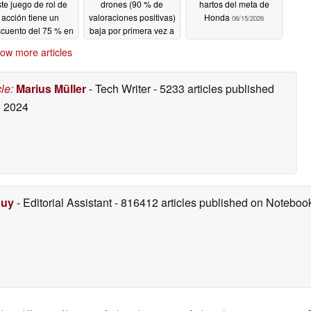
te juego de rol de
drones (90 % de
hartos del meta de
acción tiene un
valoraciones positivas)
Honda
06/15/2026
cuento del 75 % en
baja por primera vez a
Steam
unos 10 dólares en
06/16/2026
ow more articles
Steam
06/15/2026
cle
:
Marius Müller
- Tech Writer
- 5233 articles published
 2024
Duy
- Editorial Assistant
- 816412 articles published on Notebo