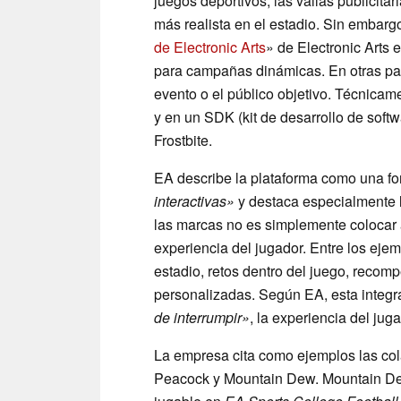
juegos deportivos, las vallas publicita
más realista en el estadio. Sin embarg
de Electronic Arts
» de Electronic Arts 
para campañas dinámicas. En otras pal
evento o el público objetivo. Técnicame
y en un SDK (kit de desarrollo de soft
Frostbite.
EA describe la plataforma como una f
interactivas»
y destaca especialmente l
las marcas no es simplemente colocar a
experiencia del jugador. Entre los ejemp
estadio, retos dentro del juego, reco
personalizadas. Según EA, esta integr
de interrumpir»
, la experiencia del juga
La empresa cita como ejemplos las cola
Peacock y Mountain Dew. Mountain Dew