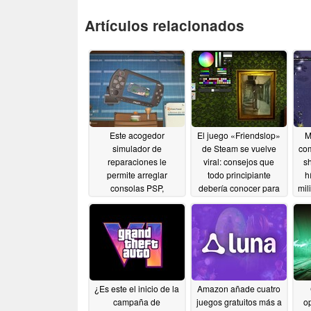
Artículos relacionados
Este acogedor
El juego «Friendslop»
M
simulador de
de Steam se vuelve
com
reparaciones le
viral: consejos que
s
permite arreglar
todo principiante
h
consolas PSP,
debería conocer para
mil
Nintendo DS, teléfonos
jugar a «Meccha
d
plegables y
Chameleon»
06/18/2026
dispositivos retro en el
Akihabara de la
década de los 2000.
06/20/2026
¿Es este el inicio de la
Amazon añade cuatro
campaña de
juegos gratuitos más a
op