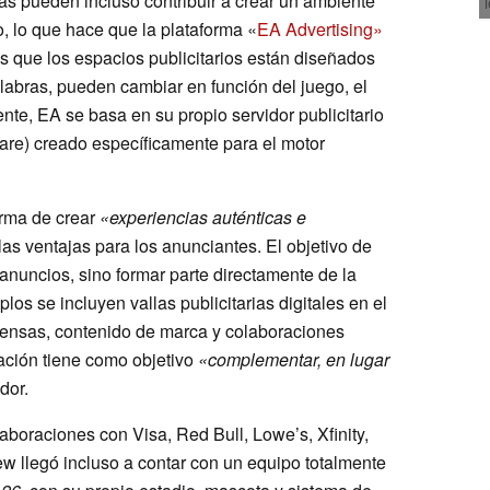
rias pueden incluso contribuir a crear un ambiente
o, lo que hace que la plataforma «
EA Advertising»
es que los espacios publicitarios están diseñados
abras, pueden cambiar en función del juego, el
nte, EA se basa en su propio servidor publicitario
ware) creado específicamente para el motor
orma de crear
«experiencias auténticas e
as ventajas para los anunciantes. El objetivo de
nuncios, sino formar parte directamente de la
los se incluyen vallas publicitarias digitales en el
mpensas, contenido de marca y colaboraciones
ación tiene como objetivo
«complementar, en lugar
dor.
boraciones con Visa, Red Bull, Lowe’s, Xfinity,
 llegó incluso a contar con un equipo totalmente