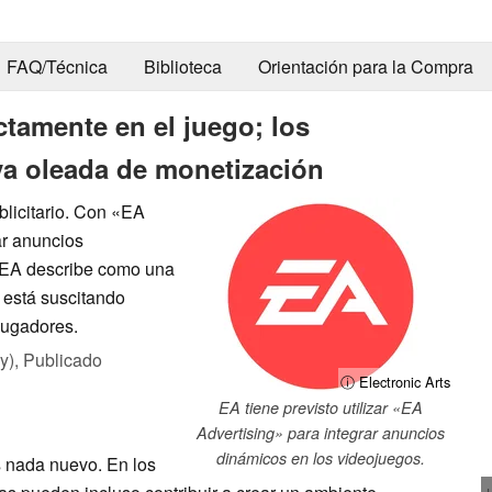
FAQ/Técnica
Biblioteca
Orientación para la Compra
tamente en el juego; los
a oleada de monetización
blicitario. Con «EA
rar anuncios
e EA describe como una
 está suscitando
 jugadores.
y),
Publicado
ⓘ Electronic Arts
EA tiene previsto utilizar «EA
Advertising» para integrar anuncios
dinámicos en los videojuegos.
s nada nuevo. En los