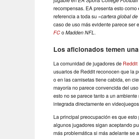
jugable en
EA Sports College Football
recompensas. EA presenta esto como el 
referencia a toda su
«cartera global de
caso de uso más evidente parece ser e
FC
o
Madden NFL
.
Los aficionados temen una
La comunidad de jugadores de
Reddit
usuarios de Reddit reconocen que la pub
o en las camisetas tiene cabida, en cie
mayoría no parece convencida del uso 
esto no se parece tanto a un ambiente r
integrada directamente en videojuegos
La principal preocupación es que esto p
algunos jugadores sigan aceptando publ
más problemática si más adelante se a