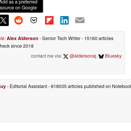
Add as a preferred
source on Google
cle
:
Alex Alderson
- Senior Tech Writer
- 15160 articles
check
since 2018
contact me via:
@aldersonaj
,
Bluesky
Duy
- Editorial Assistant
- 818035 articles published on Notebo