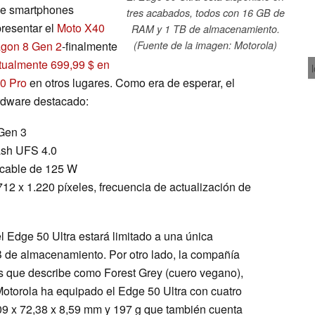
 de smartphones
tres acabados, todos con 16 GB de
presentar el
Moto X40
RAM y 1 TB de almacenamiento.
gon 8 Gen 2
-finalmente
(Fuente de la imagen: Motorola)
tualmente 699,99 $ en
0 Pro
en otros lugares. Como era de esperar, el
ardware destacado:
Gen 3
sh UFS 4.0
 cable de 125 W
12 x 1.220 píxeles, frecuencia de actualización de
 Edge 50 Ultra estará limitado a una única
 de almacenamiento. Por otro lado, la compañía
os que describe como Forest Grey (cuero vegano),
torola ha equipado el Edge 50 Ultra con cuatro
09 x 72,38 x 8,59 mm y 197 g que también cuenta