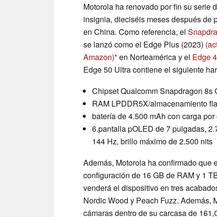
Motorola ha renovado por fin su serie
insignia, dieciséis meses después de 
en China. Como referencia, el
Snapdra
se lanzó como el Edge Plus (2023)
(ac
Amazon)
en Norteamérica y el
Edge 4
Edge 50 Ultra contiene el siguiente h
Chipset Qualcomm Snapdragon 8s 
RAM LPDDR5X/almacenamiento fla
batería de 4.500 mAh con carga por
6.pantalla pOLED de 7 pulgadas, 2.7
144 Hz, brillo máximo de 2.500 nits
Además, Motorola ha confirmado que el
configuración de 16 GB de RAM y 1 TB
venderá el dispositivo en tres acabad
Nordic Wood y Peach Fuzz. Además, Mo
cámaras dentro de su carcasa de 161,