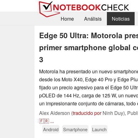
Home
Análisis
Noticias
Edge 50 Ultra: Motorola pre
primer smartphone global
3
Motorola ha presentado un nuevo smartphone 
desde los Moto X40, Edge 40 Pro y Edge Plus
fijado un precio agresivo para el Edge 50 Ult
pOLED de 144 Hz, carga de 125 W, un nuev
un impresionante conjunto de cámaras, todo e
Alex Alderson (
traducido por
Ninh Duy),
Publ
🇫🇷
...
Android
Smartphone
Launch