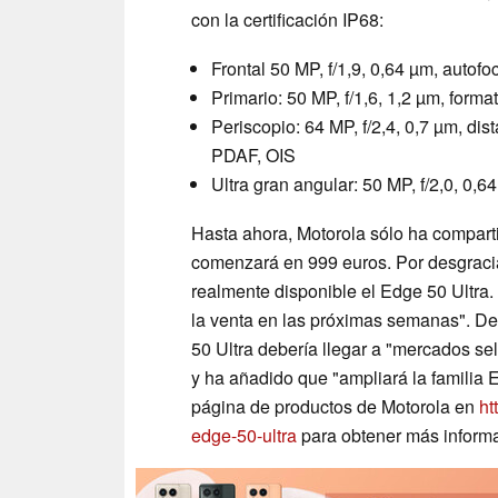
con la certificación IP68:
Frontal 50 MP, f/1,9, 0,64 µm, autofo
Primario: 50 MP, f/1,6, 1,2 µm, form
Periscopio: 64 MP, f/2,4, 0,7 µm, di
PDAF, OIS
Ultra gran angular: 50 MP, f/2,0, 0,
Hasta ahora, Motorola sólo ha comparti
comenzará en 999 euros. Por desgraci
realmente disponible el Edge 50 Ultra. 
la venta en las próximas semanas". D
50 Ultra debería llegar a "mercados se
y ha añadido que "ampliará la familia 
página de productos de Motorola en
ht
edge-50-ultra
para obtener más informa