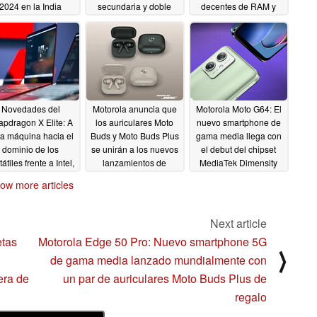
2024 en la India
secundaria y doble
decentes de RAM y
cámara afloran en una
almacenamiento por
05/08/2024
nueva filtración
un precio de gama
media
05/06/2024
05/05/2024
Novedades del
Motorola anuncia que
Motorola Moto G64: El
apdragon X Elite: A
los auriculares Moto
nuevo smartphone de
a máquina hacia el
Buds y Moto Buds Plus
gama media llega con
dominio de los
se unirán a los nuevos
el debut del chipset
tátiles frente a Intel,
lanzamientos de
MediaTek Dimensity
AMD y Apple M3
smartphones Edge 50
7025
04/16/2024
ow more articles
(vídeo)
04/17/2024
04/17/2024
Next article
etas
Motorola Edge 50 Pro: Nuevo smartphone 5G
⟩
de gama media lanzado mundialmente con
era de
un par de auriculares Moto Buds Plus de
regalo