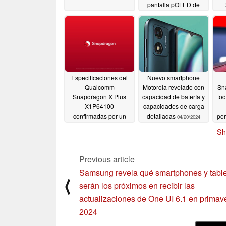
pantalla pOLED de
120 Hz
05/10/2024
Especificaciones del
Nuevo smartphone
Qualcomm
Motorola revelado con
Sn
Snapdragon X Plus
capacidad de batería y
tod
X1P64100
capacidades de carga
confirmadas por un
detalladas
por
04/20/2024
nuevo listado de
Sh
Geekbench
04/22/2024
Previous article
Samsung revela qué smartphones y tabl
⟨
serán los próximos en recibir las
actualizaciones de One UI 6.1 en primav
2024