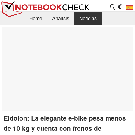
Home
Análisis
Noticias
...
FAQ/Técnica
Biblioteca
Orientación para la Compra
Busca
Contacto
Eidolon: La elegante e-bike pesa menos
de 10 kg y cuenta con frenos de