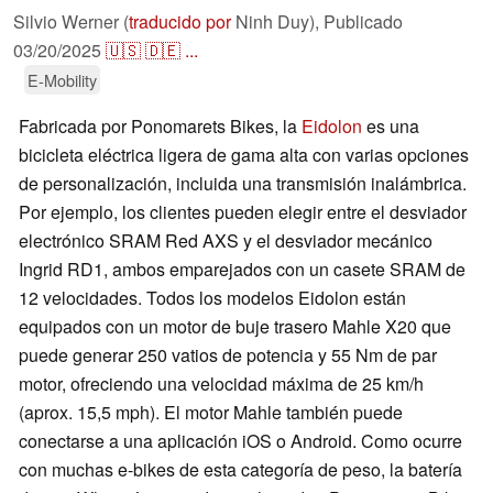
Silvio Werner (
traducido por
Ninh Duy),
Publicado
03/20/2025
🇺🇸
🇩🇪
...
E-Mobility
Fabricada por Ponomarets Bikes, la
Eidolon
es una
bicicleta eléctrica ligera de gama alta con varias opciones
de personalización, incluida una transmisión inalámbrica.
Por ejemplo, los clientes pueden elegir entre el desviador
electrónico SRAM Red AXS y el desviador mecánico
Ingrid RD1, ambos emparejados con un casete SRAM de
12 velocidades. Todos los modelos Eidolon están
equipados con un motor de buje trasero Mahle X20 que
puede generar 250 vatios de potencia y 55 Nm de par
motor, ofreciendo una velocidad máxima de 25 km/h
(aprox. 15,5 mph). El motor Mahle también puede
conectarse a una aplicación iOS o Android. Como ocurre
con muchas e-bikes de esta categoría de peso, la batería