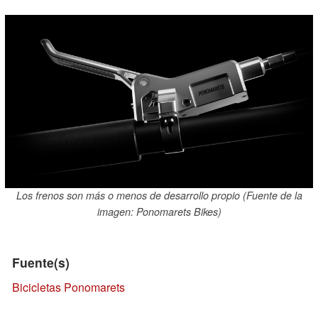
Los frenos son más o menos de desarrollo propio (Fuente de la
imagen: Ponomarets Bikes)
Fuente(s)
Bicicletas Ponomarets