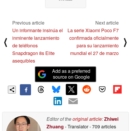
Previous article
Next article
Un informante insinúa el
La serie Xiaomi Poco F7
inminente lanzamiento
confirmada oficialmente
⟨
⟩
de teléfonos
para su lanzamiento
Snapdragon 8s Elite
mundial el 27 de marzo
asequibles
Add as a preferred
source on Google
Editor of the
original article
:
Zhiwei
Zhuang
- Translator
- 709 articles