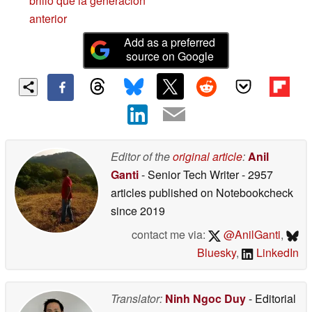
brillo que la generación
anterior
Add as a preferred
source on Google
Editor of the
original article
:
Anil
Ganti
- Senior Tech Writer
- 2957
articles published on Notebookcheck
since 2019
contact me via:
@AnilGanti
,
Bluesky
,
LinkedIn
Translator:
Ninh Ngoc Duy
- Editorial