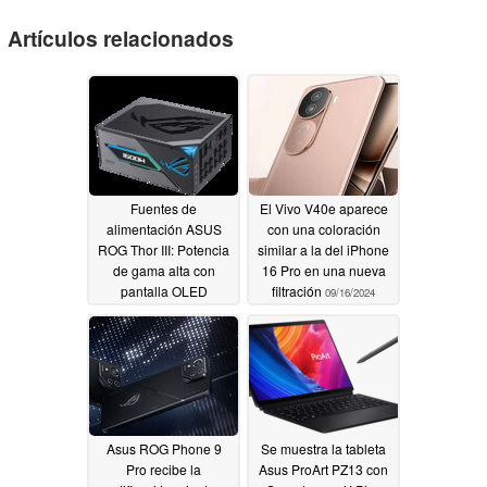
Artículos relacionados
Fuentes de
El Vivo V40e aparece
alimentación ASUS
con una coloración
ROG Thor III: Potencia
similar a la del iPhone
de gama alta con
16 Pro en una nueva
pantalla OLED
filtración
09/16/2024
magnética y tecnología
GaN
10/21/2024
Asus ROG Phone 9
Se muestra la tableta
Pro recibe la
Asus ProArt PZ13 con