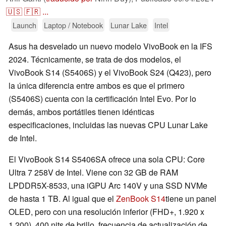
🇺🇸
🇫🇷
...
Launch
Laptop / Notebook
Lunar Lake
Intel
Asus ha desvelado un nuevo modelo VivoBook en la IFS
2024. Técnicamente, se trata de dos modelos, el
VivoBook S14 (S5406S) y el VivoBook S24 (Q423), pero
la única diferencia entre ambos es que el primero
(S5406S) cuenta con la certificación Intel Evo. Por lo
demás, ambos portátiles tienen idénticas
especificaciones, incluidas las nuevas CPU Lunar Lake
de Intel.
El VivoBook S14 S5406SA ofrece una sola CPU: Core
Ultra 7 258V de Intel. Viene con 32 GB de RAM
LPDDR5X-8533, una iGPU Arc 140V y una SSD NVMe
de hasta 1 TB. Al igual que el
ZenBook S14
tiene un panel
OLED, pero con una resolución inferior (FHD+, 1.920 x
1.200), 400 nits de brillo, frecuencia de actualización de