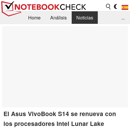
Home
Análisis
Noticias
...
FAQ/Técnica
Biblioteca
Orientación para la Compra
Busca
Contacto
El Asus VivoBook S14 se renueva con
los procesadores Intel Lunar Lake