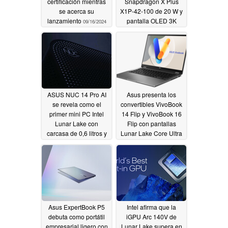
certificación mientras
Snapdragon X Plus
se acerca su
X1P-42-100 de 20 W y
lanzamiento
pantalla OLED 3K
09/16/2024
09/06/2024
ASUS NUC 14 Pro AI
Asus presenta los
se revela como el
convertibles VivoBook
primer mini PC Intel
14 Flip y VivoBook 16
Lunar Lake con
Flip con pantallas
carcasa de 0,6 litros y
Lunar Lake Core Ultra
doble puerto
7 258V y Lumina
Thunderbolt 4
OLED
09/05/2024
09/05/2024
Asus ExpertBook P5
Intel afirma que la
debuta como portátil
iGPU Arc 140V de
empresarial ligero con
Lunar Lake supera en