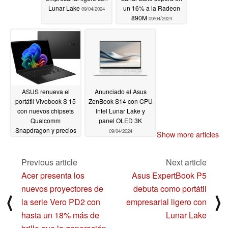
Lunar Lake
un 16% a la Radeon
09/04/2024
890M
09/04/2024
ASUS renueva el
Anunciado el Asus
portátil Vivobook S 15
ZenBook S14 con CPU
con nuevos chipsets
Intel Lunar Lake y
Qualcomm
panel OLED 3K
Snapdragon y precios
09/04/2024
Show more articles
de partida más baratos
09/04/2024
Previous article
Next article
Acer presenta los
Asus ExpertBook P5
nuevos proyectores de
debuta como portátil
⟨
⟩
la serie Vero PD2 con
empresarial ligero con
hasta un 18% más de
Lunar Lake