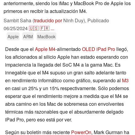
anteriormente, siendo los iMac y MacBook Pro de Apple los
primeros en recibir la actualización M4.
Sambit Saha (
traducido por
Ninh Duy),
Publicado
06/25/2024
🇺🇸
🇫🇷
...
Apple
ARM
MacBook
Desde que el
Apple M4
-alimentado
OLED iPad Pro
llegó,
los aficionados al silicio Apple han estado esperando con
impaciencia la llegada del SoC M4 a la gama Mac. Es
innegable que el M4 supuso un gran salto adelante tanto
en rendimiento informático como gráfico, superando al
M3
en casi un 25% y un 15% respectivamente. Sólo podemos
esperar que el rendimiento mejore a medida que el M4 se
abra camino en los Mac de sobremesa con envolventes
térmicas más razonables que el absurdamente delgado
iPad Pro, pero eso está por ver.
Según su boletín más reciente
PowerOn
, Mark Gurman ha