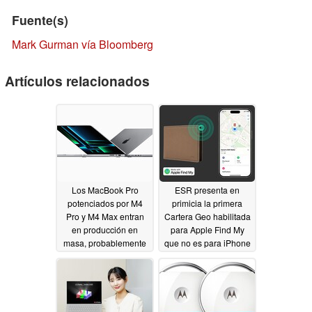
Fuente(s)
Mark Gurman vía Bloomberg
Artículos relacionados
Los MacBook Pro
ESR presenta en
potenciados por M4
primicia la primera
Pro y M4 Max entran
Cartera Geo habilitada
en producción en
para Apple Find My
masa, probablemente
que no es para iPhone
para un lanzamiento
06/25/2024
en octubre
08/29/2024