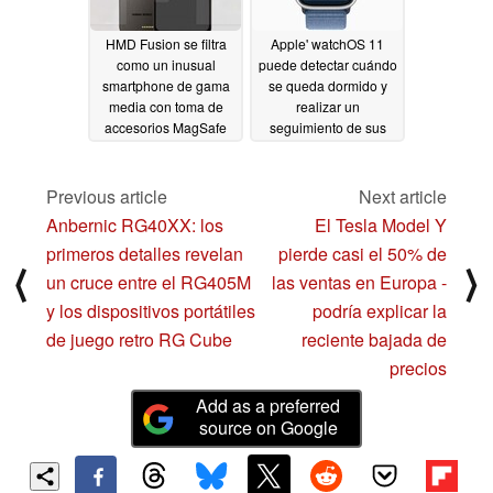
HMD Fusion se filtra
Apple' watchOS 11
como un inusual
puede detectar cuándo
smartphone de gama
se queda dormido y
media con toma de
realizar un
accesorios MagSafe
seguimiento de sus
de Apple
siestas
06/22/2024
06/21/2024
Previous article
Next article
Anbernic RG40XX: los
El Tesla Model Y
primeros detalles revelan
pierde casi el 50% de
⟨
⟩
un cruce entre el RG405M
las ventas en Europa -
y los dispositivos portátiles
podría explicar la
de juego retro RG Cube
reciente bajada de
precios
Add as a preferred
source on Google