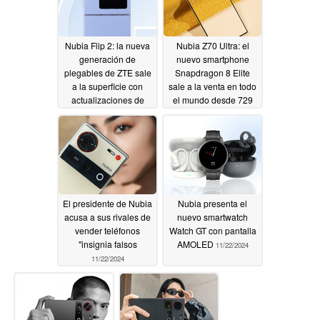
Nubia Flip 2: la nueva
Nubia Z70 Ultra: el
generación de
nuevo smartphone
plegables de ZTE sale
Snapdragon 8 Elite
a la superficie con
sale a la venta en todo
actualizaciones de
el mundo desde 729
diseño y mejoras de
dólares con un
hardware
descuento de
11/28/2024
lanzamiento por
tiempo limitado
11/26/2024
El presidente de Nubia
Nubia presenta el
acusa a sus rivales de
nuevo smartwatch
vender teléfonos
Watch GT con pantalla
"insignia falsos
AMOLED
11/22/2024
11/22/2024