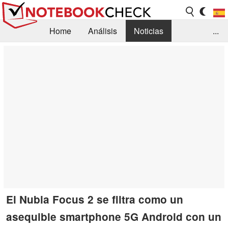
Home
Análisis
Noticias
...
FAQ/Técnica
Biblioteca
Orientación para la Compra
Busca
Contacto
El Nubia Focus 2 se filtra como un
asequible smartphone 5G Android con un