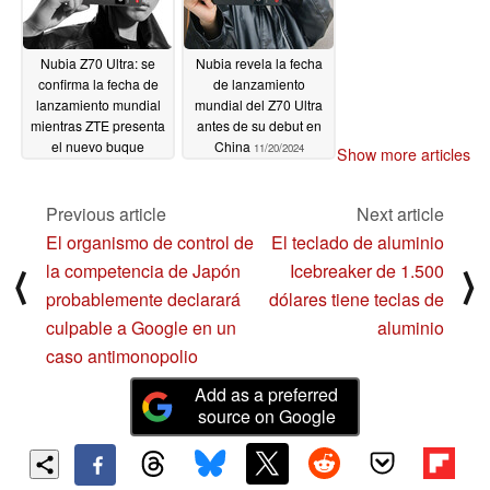
Nubia Z70 Ultra: se
Nubia revela la fecha
confirma la fecha de
de lanzamiento
lanzamiento mundial
mundial del Z70 Ultra
mientras ZTE presenta
antes de su debut en
el nuevo buque
China
11/20/2024
Show more articles
insignia Snapdragon 8
Elite con cámara de 35
mm
Previous article
Next article
11/21/2024
El organismo de control de
El teclado de aluminio
la competencia de Japón
Icebreaker de 1.500
⟨
⟩
probablemente declarará
dólares tiene teclas de
culpable a Google en un
aluminio
caso antimonopolio
Add as a preferred
source on Google