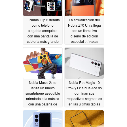
El Nubia Flip 2 debuta
La actualización del
como teléfono
Nubia Z70 Ultra llega
plegable asequible
con un llamativo
con una pantalla de
diseño de edición
cubierta más grande
especial
01/14/2025
que la de su
predecesor
01/16/2025
Nubia Music 2: se
Nubia RedMagic 10
lanza un nuevo
Pro+ y OnePlus Ace 3V
smartphone asequible
dominan sus
orientado a la música
respectivos segmentos
con una batería de
en las últimas tablas
5.000 mAh
de rendimiento de
01/10/2025
AnTuTu
01/04/2025