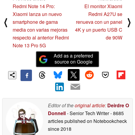
Redmi Note 14 Pro:
El monitor Xiaomi
Xiaomi lanza un nuevo
Redmi A27U se
⟨
⟩
smartphone de gama
renueva con un panel
media con varias mejoras
4K y un puerto USB C
respecto al anterior Redmi
de 90W
Note 13 Pro 5G
Add as a preferred
source on Google
Editor of the
original article
:
Deirdre O
Donnell
- Senior Tech Writer
- 8685
articles published on Notebookcheck
since 2018