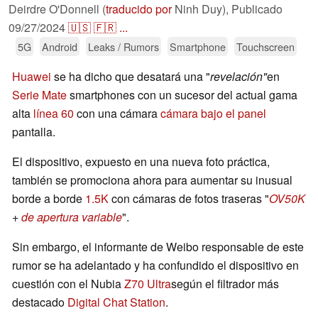
Deirdre O'Donnell (
traducido por
Ninh Duy),
Publicado
09/27/2024
🇺🇸
🇫🇷
...
5G
Android
Leaks / Rumors
Smartphone
Touchscreen
Huawei
se ha dicho que desatará una "
revelación"
en
Serie Mate
smartphones con un sucesor del actual gama
alta
línea 60
con una cámara
cámara bajo el panel
pantalla.
El dispositivo, expuesto en una nueva foto práctica,
también se promociona ahora para aumentar su inusual
borde a borde
1.5K
con cámaras de fotos traseras "
OV50K
+
de apertura variable
".
Sin embargo, el informante de Weibo responsable de este
rumor se ha adelantado y ha confundido el dispositivo en
cuestión con el Nubia
Z70 Ultra
según el filtrador más
destacado
Digital Chat Station
.