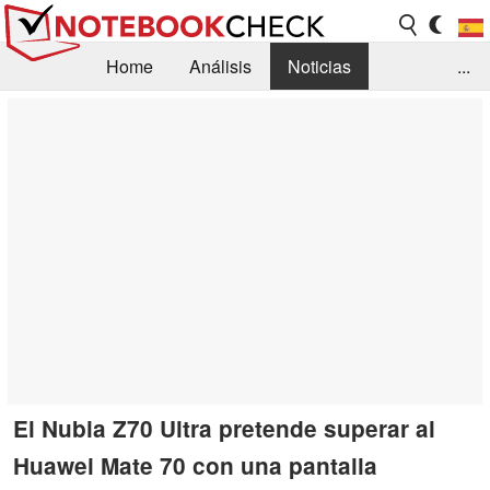
Home
Análisis
Noticias
...
FAQ/Técnica
Biblioteca
Orientación para la Compra
Busca
Contacto
El Nubia Z70 Ultra pretende superar al
Huawei Mate 70 con una pantalla