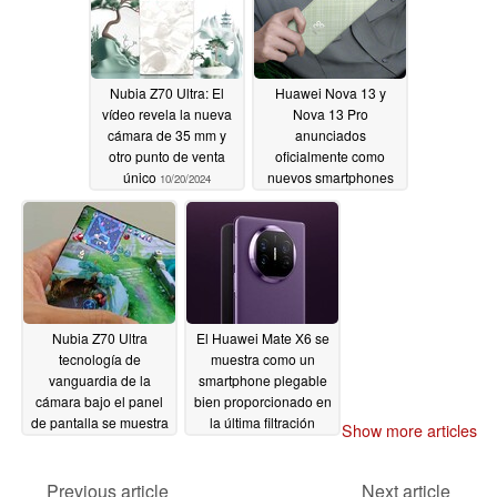
Nubia Z70 Ultra: El
Huawei Nova 13 y
vídeo revela la nueva
Nova 13 Pro
cámara de 35 mm y
anunciados
otro punto de venta
oficialmente como
único
nuevos smartphones
10/20/2024
de gama media
10/15/2024
Nubia Z70 Ultra
El Huawei Mate X6 se
tecnología de
muestra como un
vanguardia de la
smartphone plegable
cámara bajo el panel
bien proporcionado en
de pantalla se muestra
la última filtración
Show more articles
en una nueva filtración
10/12/2024
10/12/2024
Previous article
Next article