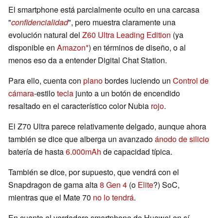
El smartphone está parcialmente oculto en una carcasa
"
confidencialidad
", pero muestra claramente una
evolución natural del
Z60 Ultra Leading Edition
(ya
disponible en
Amazon
) en términos de diseño, o al
menos eso da a entender Digital Chat Station.
Para ello, cuenta con
plano
bordes luciendo un
Control de
cámara
-estilo
tecla
junto a un botón de encendido
resaltado en el característico color Nubia
rojo
.
El Z70 Ultra parece relativamente delgado, aunque ahora
también se dice que alberga un avanzado
ánodo de silicio
batería de hasta
6.000mAh
de capacidad típica.
También se dice, por supuesto, que vendrá con el
Snapdragon de gama alta
8 Gen 4
(o
Elite
?) SoC,
mientras que el Mate 70
no lo tendrá
.
En cuanto al verdadero smartphone de Huawei en sí,