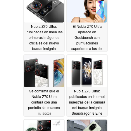
Nubia Z70 Ultra:
El Nubia Z70 Ultra
Publicadas en línea las
aparece en
primeras imágenes
Geekbench con
oficiales del nuevo
puntuaciones
buque insignia
superiores a las del
Snapdragon 8 Elite
primer benchmark del
Galaxy S25
11/18/2024
11/18/2024
Se confirma que el
Nubia Z70 Ultra:
Nubia Z70 Ultra
publicadas en Internet
contará con una
muestras de la cámara
pantalla sin muesca
del buque insignia
Snapdragon 8 Elite
11/15/2024
11/04/2024