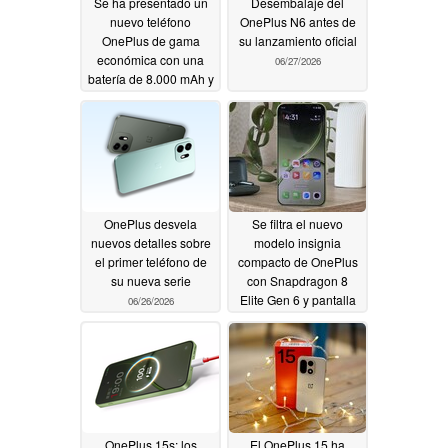
Se ha presentado un
Desembalaje del
nuevo teléfono
OnePlus N6 antes de
OnePlus de gama
su lanzamiento oficial
económica con una
06/27/2026
batería de 8.000 mAh y
una única cámara
trasera operativa
06/30/2026
OnePlus desvela
Se filtra el nuevo
nuevos detalles sobre
modelo insignia
el primer teléfono de
compacto de OnePlus
su nueva serie
con Snapdragon 8
Elite Gen 6 y pantalla
06/26/2026
de 6,3 pulgadas
06/22/2026
OnePlus 15s: los
El OnePlus 15 ha