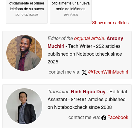
oficialmente el primer
oficialmente una nueva
teléfono de su nueva
serie de teléfonos
serie
06/15/2026
06/11/2026
Show more articles
Editor of the
original article
:
Antony
Muchiri
- Tech Writer
- 252 articles
published on Notebookcheck
since
2025
contact me via:
@TechWithMuchiri
Translator:
Ninh Ngoc Duy
- Editorial
Assistant
- 819461 articles published
on Notebookcheck
since 2008
contact me via:
Facebook