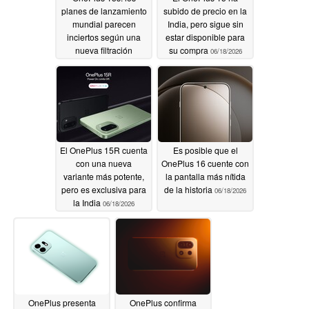
planes de lanzamiento
subido de precio en la
mundial parecen
India, pero sigue sin
inciertos según una
estar disponible para
nueva filtración
su compra
06/18/2026
06/19/2026
El OnePlus 15R cuenta
Es posible que el
con una nueva
OnePlus 16 cuente con
variante más potente,
la pantalla más nítida
pero es exclusiva para
de la historia
06/18/2026
la India
06/18/2026
OnePlus presenta
OnePlus confirma